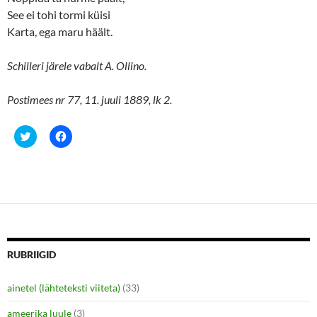
See ei tohi tormi küisi
Karta, ega maru häält.
Schilleri järele vabalt A. Ollino.
Postimees nr 77, 11. juuli 1889, lk 2.
C
C
l
l
i
i
c
c
k
k
t
t
o
o
s
s
h
h
a
a
r
r
e
e
o
o
n
n
RUBRIIGID
T
F
w
a
i
c
ainetel (lähteteksti viiteta)
(33)
t
e
t
b
e
o
ameerika luule
(3)