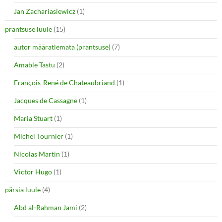
Jan Zachariasiewicz
(1)
prantsuse luule
(15)
autor määratlemata (prantsuse)
(7)
Amable Tastu
(2)
François-René de Chateaubriand
(1)
Jacques de Cassagne
(1)
Maria Stuart
(1)
Michel Tournier
(1)
Nicolas Martin
(1)
Victor Hugo
(1)
pärsia luule
(4)
Abd al-Rahman Jami
(2)