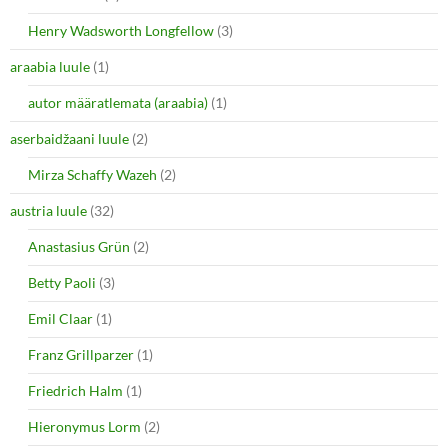
r
o
(
k
O
(
Henry Wadsworth Longfellow
(3)
p
O
e
p
araabia luule
n
(1)
e
s
n
i
s
autor määratlemata (araabia)
(1)
n
i
n
n
e
n
aserbaidžaani luule
(2)
w
e
w
w
i
w
Mirza Schaffy Wazeh
(2)
n
i
d
n
o
d
austria luule
(32)
w
o
)
w
Anastasius Grün
(2)
)
Betty Paoli
(3)
Emil Claar
(1)
Franz Grillparzer
(1)
Friedrich Halm
(1)
Hieronymus Lorm
(2)