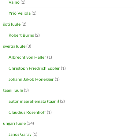
Vainö
(1)
Yrjö Veijola
(1)
šoti luule
(2)
Robert Burns
(2)
šveitsi luule
(3)
Albrecht von Haller
(1)
Christoph Friedrich Eppler
(1)
Johann Jakob Honegger
(1)
taani luule
(3)
autor määratlemata (taani)
(2)
Claudius Rosenhoff
(1)
ungari luule
(34)
János Garay
(1)