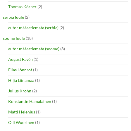
Thomas Körner
(2)
serbia luule
(2)
autor määratlemata (serbia)
(2)
soome luule
(18)
autor määratlemata (soome)
(8)
August Favén
(1)
Elias Lönnrot
(1)
Hilja Liinamaa
(1)
Julius Krohn
(2)
Konstantin Hämäläinen
(1)
Matti Helenius
(1)
Olli Wuorinen
(1)