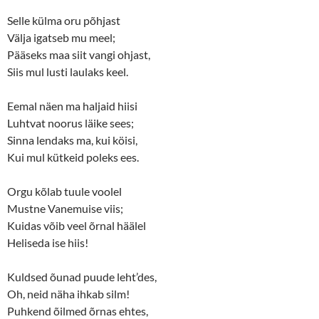
Selle külma oru põhjast
Välja igatseb mu meel;
Pääseks maa siit vangi ohjast,
Siis mul lusti laulaks keel.
Eemal näen ma haljaid hiisi
Luhtvat noorus läike sees;
Sinna lendaks ma, kui köisi,
Kui mul kütkeid poleks ees.
Orgu kõlab tuule voolel
Mustne Vanemuise viis;
Kuidas võib veel õrnal häälel
Heliseda ise hiis!
Kuldsed õunad puude leht’des,
Oh, neid näha ihkab silm!
Puhkend õilmed õrnas ehtes,