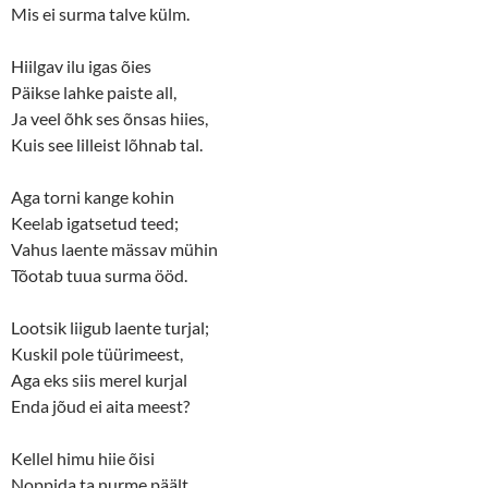
Mis ei surma talve külm.
Hiilgav ilu igas õies
Päikse lahke paiste all,
Ja veel õhk ses õnsas hiies,
Kuis see lilleist lõhnab tal.
Aga torni kange kohin
Keelab igatsetud teed;
Vahus laente mässav mühin
Tõotab tuua surma ööd.
Lootsik liigub laente turjal;
Kuskil pole tüürimeest,
Aga eks siis merel kurjal
Enda jõud ei aita meest?
Kellel himu hiie õisi
Noppida ta nurme päält,