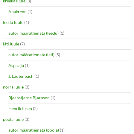
kreeka luule
(3)
Anakreon
(1)
leedu luule
(1)
autor määratlemata (leedu)
(1)
läti luule
(7)
autor määratlemata (läti)
(5)
Aspazija
(1)
J. Lautenbach
(1)
norra luule
(3)
Bjørnstjerne Bjørnson
(1)
Henrik Ibsen
(2)
poola luule
(3)
autor määratlemata (poola)
(1)