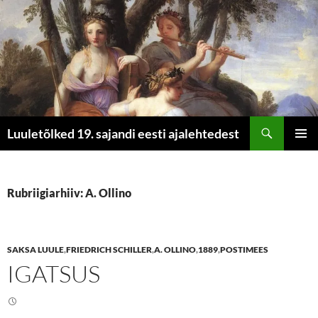
Otsi
Luuletõlked 19. sajandi eesti ajalehtedest
LIIGU
PEAME
SISU
JUURDE
Rubriigiarhiiv: A. Ollino
SAKSA LUULE
,
FRIEDRICH SCHILLER
,
A. OLLINO
,
1889
,
POSTIMEES
IGATSUS