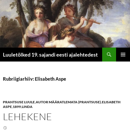
Otsi
Luuletõlked 19. sajandi eesti ajalehtedest
LIIGU
PEAME
SISU
JUURDE
Rubriigiarhiiv: Elisabeth Aspe
PRANTSUSE LUULE
,
AUTOR MÄÄRATLEMATA (PRANTSUSE)
,
ELISABETH
ASPE
,
1899
,
LINDA
LEHEKENE