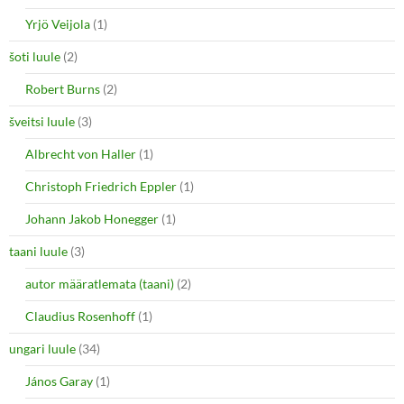
Yrjö Veijola
(1)
šoti luule
(2)
Robert Burns
(2)
šveitsi luule
(3)
Albrecht von Haller
(1)
Christoph Friedrich Eppler
(1)
Johann Jakob Honegger
(1)
taani luule
(3)
autor määratlemata (taani)
(2)
Claudius Rosenhoff
(1)
ungari luule
(34)
János Garay
(1)