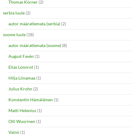
Thomas Körner
(2)
serbia luule
(2)
autor määratlemata (serbia)
(2)
soome luule
(18)
autor määratlemata (soome)
(8)
August Favén
(1)
Elias Lönnrot
(1)
Hilja Liinamaa
(1)
Julius Krohn
(2)
Konstantin Hämäläinen
(1)
Matti Helenius
(1)
Olli Wuorinen
(1)
Vainö
(1)