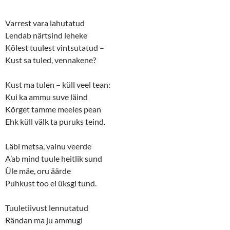
Varrest vara lahutatud
Lendab närtsind leheke
Kölest tuulest vintsutatud ­–
Kust sa tuled, vennakene?
Kust ma tulen – küll veel tean:
Kui ka ammu suve läind
Kõrget tamme meeles pean
Ehk küll välk ta puruks teind.
Läbi metsa, vainu veerde
A’ab mind tuule heitlik sund
Üle mäe, oru äärde
Puhkust too ei üksgi tund.
Tuuletiivust lennutatud
Rändan ma ju ammugi