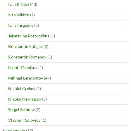
Ivan Krõlov
(43)
Ivan Nikitin
(2)
Ivan Turgenev
(2)
Jekaterina Rostoptšina
(1)
Konstantin Fofajev
(2)
Konstantin Romanov
(1)
Leonti Tšemisov
(1)
Mihhail Lermontov
(47)
Nikolai Grekov
(1)
Nikolai Nekrassov
(3)
Sergei Safonov
(2)
Vladimir Solovjov
(1)
tuvastamata
(13)