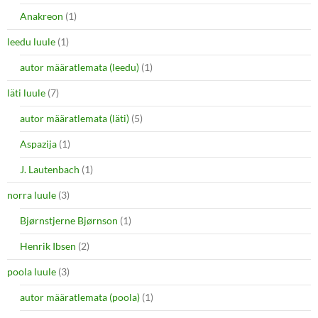
Anakreon
(1)
leedu luule
(1)
autor määratlemata (leedu)
(1)
läti luule
(7)
autor määratlemata (läti)
(5)
Aspazija
(1)
J. Lautenbach
(1)
norra luule
(3)
Bjørnstjerne Bjørnson
(1)
Henrik Ibsen
(2)
poola luule
(3)
autor määratlemata (poola)
(1)