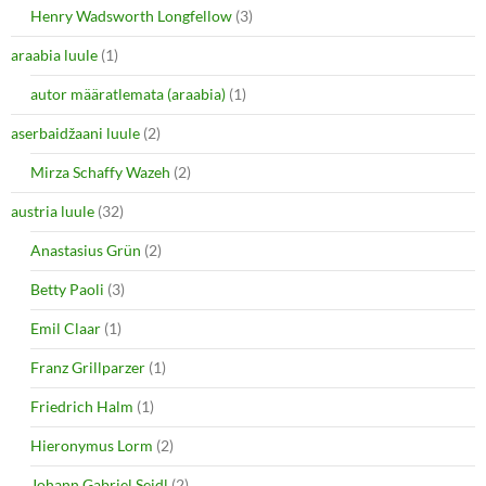
O
(
Henry Wadsworth Longfellow
(3)
p
O
e
p
araabia luule
n
(1)
e
s
n
i
s
autor määratlemata (araabia)
(1)
n
i
n
n
e
n
aserbaidžaani luule
(2)
w
e
w
w
i
w
Mirza Schaffy Wazeh
(2)
n
i
d
n
o
d
austria luule
(32)
w
o
)
w
Anastasius Grün
(2)
)
Betty Paoli
(3)
Emil Claar
(1)
Franz Grillparzer
(1)
Friedrich Halm
(1)
Hieronymus Lorm
(2)
Johann Gabriel Seidl
(2)