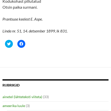
Kodukohast pillutatud
Otsin paika surmani.
Prantsuse keelest E. Aspe.
Linda nr. 51, 14. detsember 1899, lk 831.
C
C
l
l
i
i
c
c
k
k
t
t
o
o
s
s
h
h
a
a
r
r
e
e
o
o
n
n
RUBRIIGID
T
F
w
a
i
c
ainetel (lähteteksti viiteta)
(33)
t
e
t
b
e
o
ameerika luule
(3)
r
o
(
k