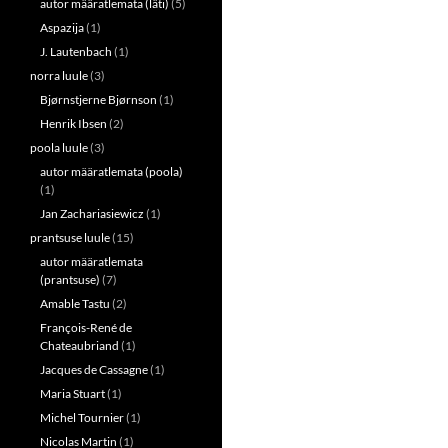
autor määratlemata (läti)
(5)
Aspazija
(1)
J. Lautenbach
(1)
norra luule
(3)
Bjørnstjerne Bjørnson
(1)
Henrik Ibsen
(2)
poola luule
(3)
autor määratlemata (poola)
(1)
Jan Zachariasiewicz
(1)
prantsuse luule
(15)
autor määratlemata
(prantsuse)
(7)
Amable Tastu
(2)
François-René de
Chateaubriand
(1)
Jacques de Cassagne
(1)
Maria Stuart
(1)
Michel Tournier
(1)
Nicolas Martin
(1)