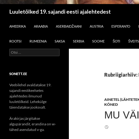
Otsi
Luuletõlked 19. sajandi eesti ajalehtedest
LIIGU SISU JUURDE
AMEERIKA
ARAABIA
ASERBAIDŽAANI
AUSTRIA
ESPERANTO
ROOTSI
RUMEENIA
SAKSA
SERBIA
SOOME
ŠOTI
ŠVEITS
Otsi:
SONETT.EE
Rubriigiarhiiv:
Veebilehel avaldatakse 19.
sajandi eestikeelsetes
ajalehtedes ilmunud
AINETEL (LÄHTETEK
luuletõlkeid. Lehekülge
KÕNED
täiendatakse jooksvalt.
MU VÄ
Ärakirjas järgitakse
algupärandit, erandina on w-
tähed asendatud v-ga.