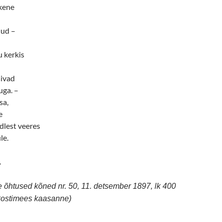
kene
nud –
u kerkis
sivad
ga. –
sa,
e
dlest veeres
le.
.
 õhtused kõned nr. 50, 11. detsember 1897, lk 400
 Postimees kaasanne)