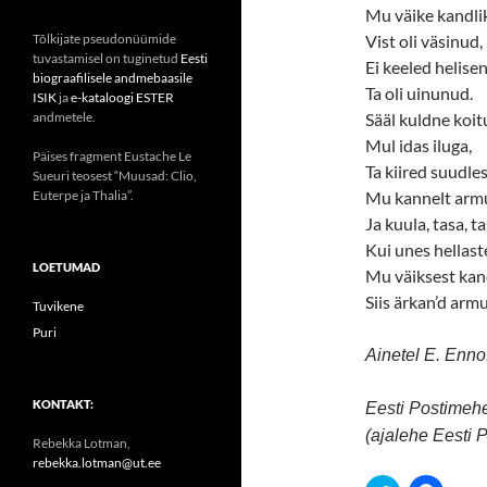
Mu väike kandli
Tõlkijate pseudonüümide
Vist oli väsinud,
tuvastamisel on tuginetud
Eesti
Ei keeled helise
biograafilisele andmebaasile
Ta oli uinunud.
ISIK
ja
e-kataloogi ESTER
andmetele.
Sääl kuldne koit
Mul idas iluga,
Päises fragment Eustache Le
Ta kiired suudle
Sueuri teosest “Muusad: Clio,
Euterpe ja Thalia”.
Mu kannelt armu
Ja kuula, tasa, ta
Kui unes hellast
LOETUMAD
Mu väiksest kan
Siis ärkan’d armu
Tuvikene
Puri
Ainetel E. Enno
KONTAKT:
Eesti Postimehe
(ajalehe Eesti
Rebekka Lotman,
rebekka.lotman@ut.ee