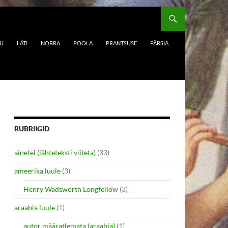
DU
LÄTI
NORRA
POOLA
PRANTSUSE
PÄRSIA
RUBRIIGID
ainetel (lähteteksti viiteta)
(33)
ameerika luule
(3)
Henry Wadsworth Longfellow
(3)
araabia luule
(1)
autor määratlemata (araabia)
(1)