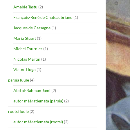
Amable Tastu
(2)
François-René de Chateaubriand
(1)
Jacques de Cassagne
(1)
Maria Stuart
(1)
Michel Tournier
(1)
Nicolas Martin
(1)
Victor Hugo
(1)
pärsia luule
(4)
Abd al-Rahman Jami
(2)
autor määratlemata (pärsia)
(2)
rootsi luule
(2)
autor määratlemata (rootsi)
(2)