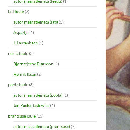
autor määratlemata (leedu)
(1)
läti luule
(7)
autor määratlemata (läti)
(5)
Aspazija
(1)
J. Lautenbach
(1)
norra luule
(3)
Bjørnstjerne Bjørnson
(1)
Henrik Ibsen
(2)
poola luule
(3)
autor määratlemata (poola)
(1)
Jan Zachariasiewicz
(1)
prantsuse luule
(15)
autor määratlemata (prantsuse)
(7)