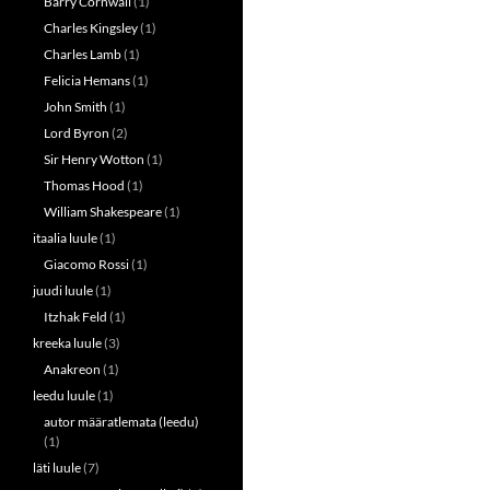
Barry Cornwall
(1)
Charles Kingsley
(1)
Charles Lamb
(1)
Felicia Hemans
(1)
John Smith
(1)
Lord Byron
(2)
Sir Henry Wotton
(1)
Thomas Hood
(1)
William Shakespeare
(1)
itaalia luule
(1)
Giacomo Rossi
(1)
juudi luule
(1)
Itzhak Feld
(1)
kreeka luule
(3)
Anakreon
(1)
leedu luule
(1)
autor määratlemata (leedu)
(1)
läti luule
(7)