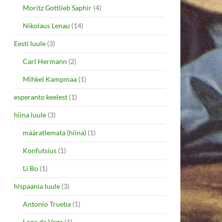
Moritz Gottlieb Saphir
(4)
Nikolaus Lenau
(14)
Eesti luule
(3)
Carl Hermann
(2)
Mihkel Kampmaa
(1)
esperanto keelest
(1)
hiina luule
(3)
määratlemata (hiina)
(1)
Konfutsius
(1)
Li Bo
(1)
hispaania luule
(3)
Antonio Trueba
(1)
Lope de Vega
(1)