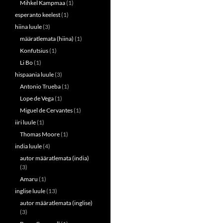
Mihkel Kampmaa
(1)
esperanto keelest
(1)
hiina luule
(3)
määratlemata (hiina)
(1)
Konfutsius
(1)
Li Bo
(1)
hispaania luule
(3)
Antonio Trueba
(1)
Lope de Vega
(1)
Miguel de Cervantes
(1)
iiri luule
(1)
Thomas Moore
(1)
india luule
(4)
autor määratlemata (india)
(3)
Amaru
(1)
inglise luule
(13)
autor määratlemata (inglise)
(3)