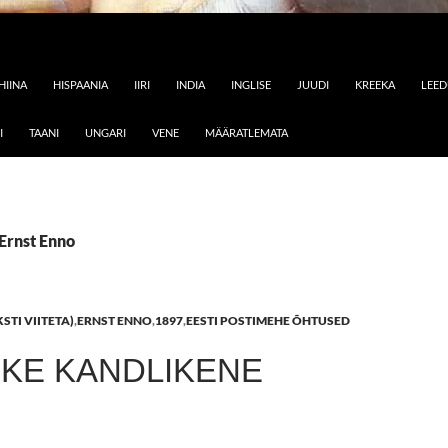
HIINA
HISPAANIA
IIRI
INDIA
INGLISE
JUUDI
KREEKA
LEE
I
TAANI
UNGARI
VENE
MÄÄRATLEMATA
 Ernst Enno
STI VIITETA)
,
ERNST ENNO
,
1897
,
EESTI POSTIMEHE ÕHTUSED
IKE KANDLIKENE