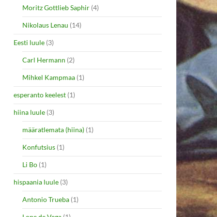
Moritz Gottlieb Saphir
(4)
Nikolaus Lenau
(14)
Eesti luule
(3)
Carl Hermann
(2)
Mihkel Kampmaa
(1)
esperanto keelest
(1)
hiina luule
(3)
määratlemata (hiina)
(1)
Konfutsius
(1)
Li Bo
(1)
hispaania luule
(3)
Antonio Trueba
(1)
Lope de Vega
(1)