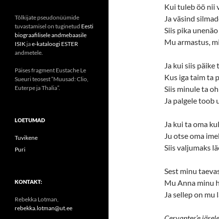
Kui tuleb öö nii
Tõlkijate pseudonüümide
Ja väsind silmad
tuvastamisel on tuginetud
Eesti
Siis pika unenä
biograafilisele andmebaasile
Mu armastus, mis
ISIK
ja
e-kataloogi ESTER
andmetele.
Ja kui siis päike
Päises fragment Eustache Le
Kus iga taim ta 
Sueuri teosest “Muusad: Clio,
Euterpe ja Thalia”.
Siis minule ta o
Ja palgele toob 
LOETUMAD
Ja kui ta oma ku
Ju otse oma ime
Tuvikene
Siis valjumaks 
Puri
Sest minu taevas
Mu Anna minu hä
KONTAKT:
Ja sellep on mu l
Rebekka Lotman,
rebekka.lotman@ut.ee
Cervantes’e järel