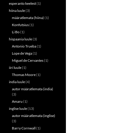
esperanto keelest
(1)
hiina luule
(3)
määratlemata (hiina)
(1)
Konfutsius
(1)
Li Bo
(1)
hispaania luule
(3)
Antonio Trueba
(1)
Lope de Vega
(1)
Miguel de Cervantes
(1)
iiri luule
(1)
Thomas Moore
(1)
india luule
(4)
autor määratlemata (india)
(3)
Amaru
(1)
inglise luule
(13)
autor määratlemata (inglise)
(3)
Barry Cornwall
(1)