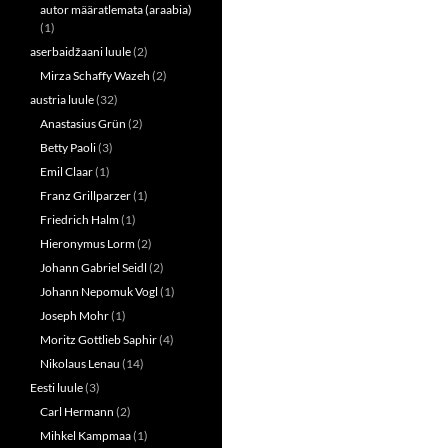
autor määratlemata (araabia)
n
i
n
n
(1)
e
n
w
e
aserbaidžaani luule
(2)
w
w
i
w
Mirza Schaffy Wazeh
(2)
n
i
austria luule
(32)
d
n
o
d
Anastasius Grün
(2)
w
o
)
w
Betty Paoli
(3)
)
Emil Claar
(1)
Franz Grillparzer
(1)
Friedrich Halm
(1)
Hieronymus Lorm
(2)
Johann Gabriel Seidl
(2)
Johann Nepomuk Vogl
(1)
Joseph Mohr
(1)
Moritz Gottlieb Saphir
(4)
Nikolaus Lenau
(14)
Eesti luule
(3)
Carl Hermann
(2)
Mihkel Kampmaa
(1)