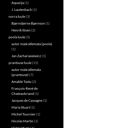
Aspazija
(1)
J. Lautenbach
(1)
norra luule
(3)
Bjørnstjerne Bjørnson
(1)
Henrik Ibsen
(2)
poola luule
(3)
autor määratlemata (poola)
(1)
Jan Zachariasiewicz
(1)
prantsuse luule
(15)
autor määratlemata
(prantsuse)
(7)
Amable Tastu
(2)
François-René de
Chateaubriand
(1)
Jacques de Cassagne
(1)
Maria Stuart
(1)
Michel Tournier
(1)
Nicolas Martin
(1)
Victor Hugo
(1)