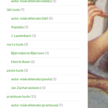
autor määratlemata (leedu)
(1)
läti luule
(7)
autor määratlemata (läti)
(5)
Aspazija
(1)
J. Lautenbach
(1)
norra luule
(3)
Bjørnstjerne Bjørnson
(1)
Henrik Ibsen
(2)
poola luule
(3)
autor määratlemata (poola)
(1)
Jan Zachariasiewicz
(1)
prantsuse luule
(15)
autor määratlemata (prantsuse)
(7)