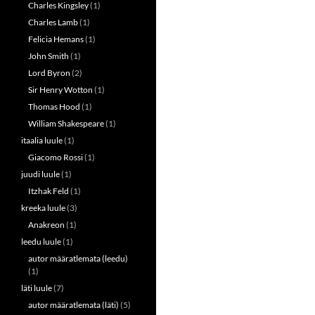
Charles Kingsley
(1)
Charles Lamb
(1)
Felicia Hemans
(1)
John Smith
(1)
Lord Byron
(2)
Sir Henry Wotton
(1)
Thomas Hood
(1)
William Shakespeare
(1)
itaalia luule
(1)
Giacomo Rossi
(1)
juudi luule
(1)
Itzhak Feld
(1)
kreeka luule
(3)
Anakreon
(1)
leedu luule
(1)
autor määratlemata (leedu)
(1)
läti luule
(7)
autor määratlemata (läti)
(5)