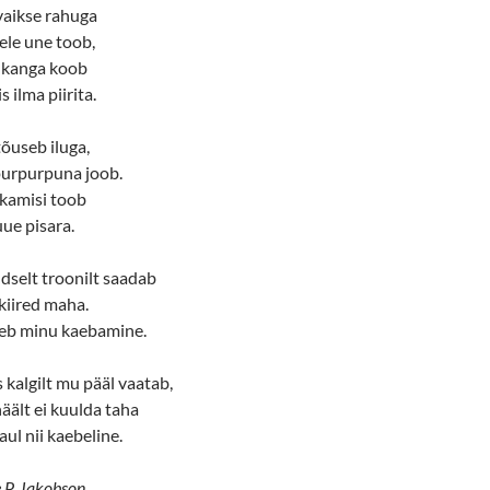
 vaikse rahuga
ele une toob,
o kanga koob
 ilma piirita.
 tõuseb iluga,
purpurpuna joob.
hkamisi toob
uue pisara.
ldselt troonilt saadab
kiired maha.
läeb minu kaebamine.
 kalgilt mu pääl vaatab,
ält ei kuulda taha
aul nii kaebeline.
e P. Jakobson.