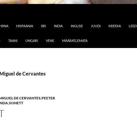
HIINA
HISPAANIA
IIRI
INDIA
INGLISE
JUUDI
KREEKA
LEE
I
TAANI
UNGARI
VENE
MÄÄRATLEMATA
 Miguel de Cervantes
MIGUEL DE CERVANTES
,
PEETER
INDA
,
SONETT
T