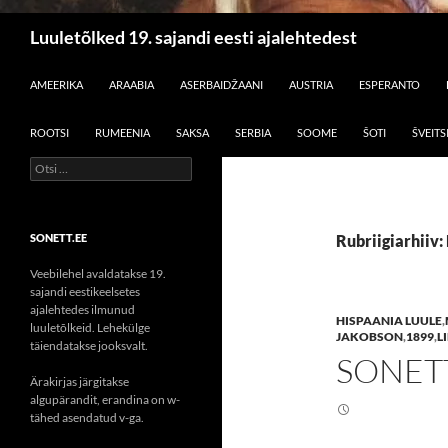
Otsi
Luuletõlked 19. sajandi eesti ajalehtedest
LIIGU SISU JUURDE
AMEERIKA
ARAABIA
ASERBAIDŽAANI
AUSTRIA
ESPERANTO
ROOTSI
RUMEENIA
SAKSA
SERBIA
SOOME
ŠOTI
ŠVEITS
Otsi:
SONETT.EE
Rubriigiarhiiv:
Veebilehel avaldatakse 19.
sajandi eestikeelsetes
ajalehtedes ilmunud
HISPAANIA LUULE
,
luuletõlkeid. Lehekülge
JAKOBSON
,
1899
,
L
täiendatakse jooksvalt.
SONET
Ärakirjas järgitakse
algupärandit, erandina on w-
tähed asendatud v-ga.