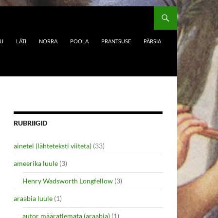
DU
LÄTI
NORRA
POOLA
PRANTSUSE
PÄRSIA
RUBRIIGID
ainetel (lähteteksti viiteta)
(33)
ameerika luule
(3)
Henry Wadsworth Longfellow
(3)
araabia luule
(1)
autor määratlemata (araabia)
(1)