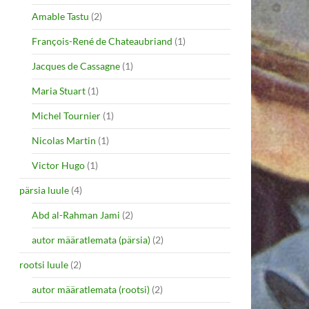
Amable Tastu
(2)
François-René de Chateaubriand
(1)
Jacques de Cassagne
(1)
Maria Stuart
(1)
Michel Tournier
(1)
Nicolas Martin
(1)
Victor Hugo
(1)
pärsia luule
(4)
Abd al-Rahman Jami
(2)
autor määratlemata (pärsia)
(2)
rootsi luule
(2)
autor määratlemata (rootsi)
(2)