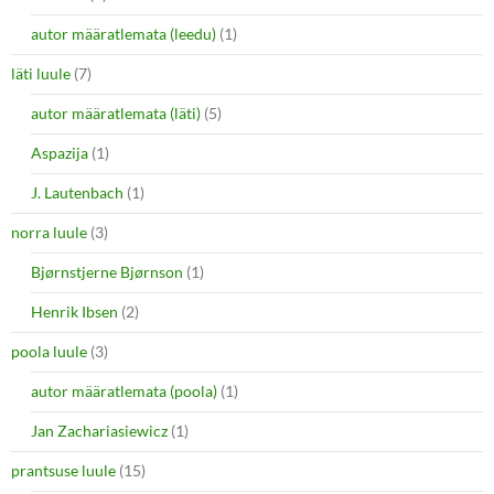
autor määratlemata (leedu)
(1)
läti luule
(7)
autor määratlemata (läti)
(5)
Aspazija
(1)
J. Lautenbach
(1)
norra luule
(3)
Bjørnstjerne Bjørnson
(1)
Henrik Ibsen
(2)
poola luule
(3)
autor määratlemata (poola)
(1)
Jan Zachariasiewicz
(1)
prantsuse luule
(15)