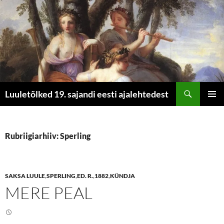
Otsi
Luuletõlked 19. sajandi eesti ajalehtedest
LIIGU
PEAME
SISU
JUURDE
Rubriigiarhiiv: Sperling
SAKSA LUULE
,
SPERLING
,
ED. R.
,
1882
,
KÜNDJA
MERE PEAL