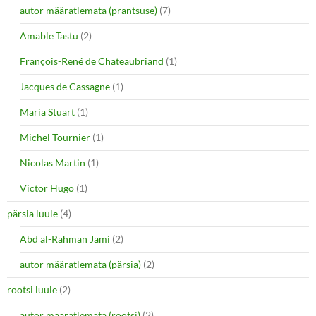
autor määratlemata (prantsuse)
(7)
Amable Tastu
(2)
François-René de Chateaubriand
(1)
Jacques de Cassagne
(1)
Maria Stuart
(1)
Michel Tournier
(1)
Nicolas Martin
(1)
Victor Hugo
(1)
pärsia luule
(4)
Abd al-Rahman Jami
(2)
autor määratlemata (pärsia)
(2)
rootsi luule
(2)
autor määratlemata (rootsi)
(2)