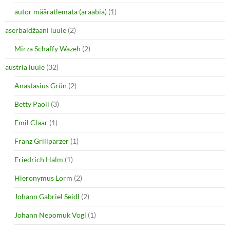
i
s
autor määratlemata (araabia)
(1)
n
i
n
n
e
n
aserbaidžaani luule
(2)
w
e
w
w
i
w
Mirza Schaffy Wazeh
(2)
n
i
d
n
o
d
austria luule
(32)
w
o
)
w
Anastasius Grün
(2)
)
Betty Paoli
(3)
Emil Claar
(1)
Franz Grillparzer
(1)
Friedrich Halm
(1)
Hieronymus Lorm
(2)
Johann Gabriel Seidl
(2)
Johann Nepomuk Vogl
(1)