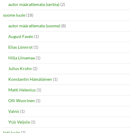
autor määratlemata (serbia)
(2)
soome luule
(18)
autor määratlemata (soome)
(8)
August Favén
(1)
Elias Lönnrot
(1)
Hilja Liinamaa
(1)
Julius Krohn
(2)
Konstantin Hämäläinen
(1)
Matti Helenius
(1)
Olli Wuorinen
(1)
Vainö
(1)
Yrjö Veijola
(1)
šoti luule
(2)