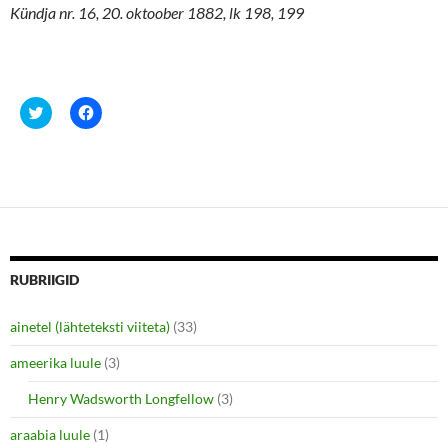
Kündja nr. 16, 20. oktoober 1882, lk 198, 199
C
C
l
l
i
i
c
c
k
k
t
t
o
o
s
s
h
h
a
a
r
r
e
e
o
o
n
n
RUBRIIGID
T
F
w
a
i
c
ainetel (lähteteksti viiteta)
(33)
t
e
t
b
e
o
ameerika luule
(3)
r
o
(
k
O
(
Henry Wadsworth Longfellow
(3)
p
O
e
p
araabia luule
n
(1)
e
s
n