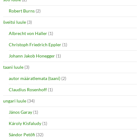
Robert Burns
(2)
šveitsi luule
(3)
Albrecht von Haller
(1)
Christoph Friedrich Eppler
(1)
Johann Jakob Honegger
(1)
taani luule
(3)
autor määratlemata (taani)
(2)
Claudius Rosenhoff
(1)
ungari luule
(34)
János Garay
(1)
Károly Kisfaludy
(1)
Sándor Petőfi
(32)