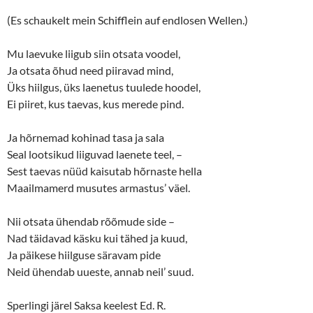
(Es schaukelt mein Schifflein auf endlosen Wellen.)
Mu laevuke liigub siin otsata voodel,
Ja otsata õhud need piiravad mind,
Üks hiilgus, üks laenetus tuulede hoodel,
Ei piiret, kus taevas, kus merede pind.
Ja hõrnemad kohinad tasa ja sala
Seal lootsikud liiguvad laenete teel, –
Sest taevas nüüd kaisutab hõrnaste hella
Maailmamerd musutes armastus’ väel.
Nii otsata ühendab rõõmude side –
Nad täidavad käsku kui tähed ja kuud,
Ja päikese hiilguse säravam pide
Neid ühendab uueste, annab neil’ suud.
Sperlingi järel Saksa keelest Ed. R.