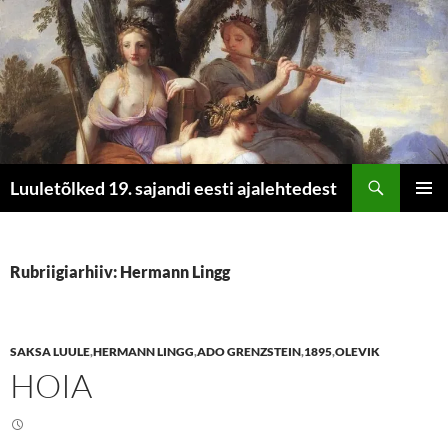
Otsi
Luuletõlked 19. sajandi eesti ajalehtedest
LIIGU
PEAME
SISU
JUURDE
Rubriigiarhiiv: Hermann Lingg
SAKSA LUULE
,
HERMANN LINGG
,
ADO GRENZSTEIN
,
1895
,
OLEVIK
HOIA