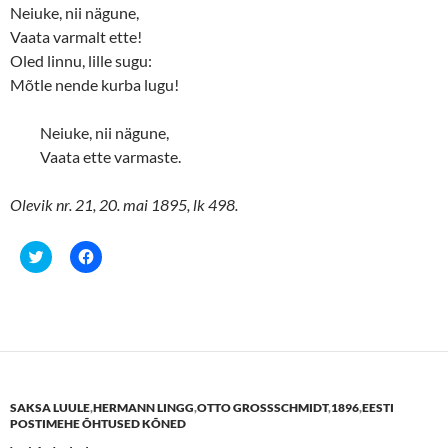
Neiuke, nii nägune,
Vaata varmalt ette!
Oled linnu, lille sugu:
Mõtle nende kurba lugu!
Neiuke, nii nägune,
Vaata ette varmaste.
Olevik nr. 21, 20. mai 1895, lk 498.
C
C
l
l
i
i
c
c
k
k
t
t
o
o
s
s
h
h
a
a
r
r
e
e
SAKSA LUULE
,
HERMANN LINGG
,
OTTO GROSSSCHMIDT
,
1896
,
EESTI
o
o
n
n
POSTIMEHE ÕHTUSED KÕNED
T
F