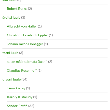
Robert Burns
(2)
šveitsi luule
(3)
Albrecht von Haller
(1)
Christoph Friedrich Eppler
(1)
Johann Jakob Honegger
(1)
taani luule
(3)
autor määratlemata (taani)
(2)
Claudius Rosenhoff
(1)
ungari luule
(34)
János Garay
(1)
Károly Kisfaludy
(1)
Sándor Petőfi
(32)