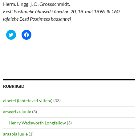
Herm. Linggi j. O. Grossschmidt.
Eesti Postimehe õhtused kõned nr. 20, 18. mai 1896, lk 160
(ajalehe Eesti Postimees kaasanne)
C
C
l
l
i
i
c
c
k
k
t
t
o
o
s
s
h
h
a
a
r
r
e
e
o
o
n
n
RUBRIIGID
T
F
w
a
i
c
ainetel (lähteteksti viiteta)
(33)
t
e
t
b
e
o
ameerika luule
(3)
r
o
(
k
O
(
Henry Wadsworth Longfellow
(3)
p
O
e
p
araabia luule
n
(1)
e
s
n