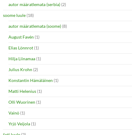
autor määratlemata (serbia)
(2)
soome luule
(18)
autor määratlemata (soome)
(8)
August Favén
(1)
Elias Lönnrot
(1)
Hilja Liinamaa
(1)
Julius Krohn
(2)
Konstantin Hämäläinen
(1)
Matti Helenius
(1)
Olli Wuorinen
(1)
Vainö
(1)
Yrjö Veijola
(1)
šoti luule
(2)