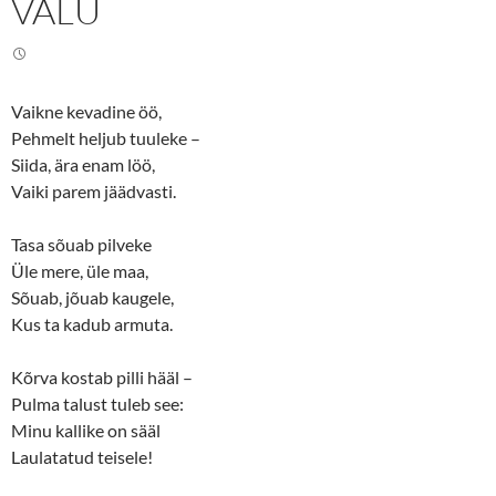
VALU
w
a
i
c
t
e
t
b
e
o
r
o
(
k
O
(
Vaikne kevadine öö,
p
O
e
p
Pehmelt heljub tuuleke –
n
e
s
n
Siida, ära enam löö,
i
s
n
i
Vaiki parem jäädvasti.
n
n
e
n
w
e
Tasa sõuab pilveke
w
w
i
w
Üle mere, üle maa,
n
i
d
n
Sõuab, jõuab kaugele,
o
d
w
o
Kus ta kadub armuta.
)
w
)
Kõrva kostab pilli hääl –
Pulma talust tuleb see:
Minu kallike on sääl
Laulatatud teisele!