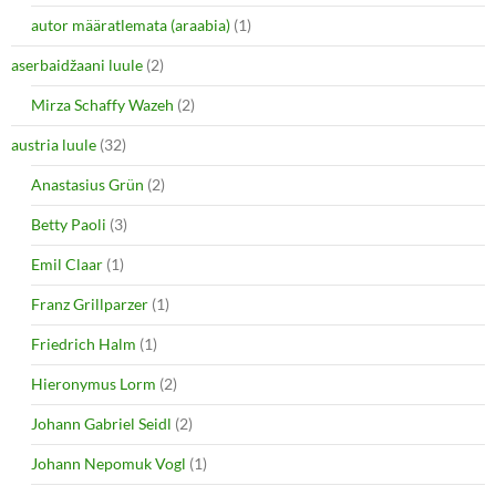
i
s
autor määratlemata (araabia)
(1)
n
i
n
n
e
n
aserbaidžaani luule
(2)
w
e
w
w
i
w
Mirza Schaffy Wazeh
(2)
n
i
d
n
o
d
austria luule
(32)
w
o
)
w
Anastasius Grün
(2)
)
Betty Paoli
(3)
Emil Claar
(1)
Franz Grillparzer
(1)
Friedrich Halm
(1)
Hieronymus Lorm
(2)
Johann Gabriel Seidl
(2)
Johann Nepomuk Vogl
(1)