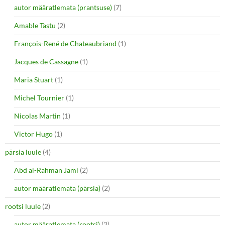
autor määratlemata (prantsuse)
(7)
Amable Tastu
(2)
François-René de Chateaubriand
(1)
Jacques de Cassagne
(1)
Maria Stuart
(1)
Michel Tournier
(1)
Nicolas Martin
(1)
Victor Hugo
(1)
pärsia luule
(4)
Abd al-Rahman Jami
(2)
autor määratlemata (pärsia)
(2)
rootsi luule
(2)
autor määratlemata (rootsi)
(2)