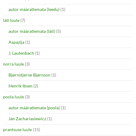
autor määratlemata (leedu)
(1)
läti luule
(7)
autor määratlemata (läti)
(5)
Aspazija
(1)
J. Lautenbach
(1)
norra luule
(3)
Bjørnstjerne Bjørnson
(1)
Henrik Ibsen
(2)
poola luule
(3)
autor määratlemata (poola)
(1)
Jan Zachariasiewicz
(1)
prantsuse luule
(15)