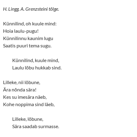
H. Lingg. A. Grenzsteini tõlge.
Künnilind, oh kuule mind:
Hoia laulu-pugu!
Künnilinnu kaunim lugu
Saatis puuri tema sugu.
Künnilind, kuule mind,
Laulu lõbu hukkab sind.
Lilleke, nii lõbune,
Ära nõnda sära!
Kes su imesära näeb,
Kohe noppima sind läeb,
Lilleke, lõbune,
Sära saadab surmasse.