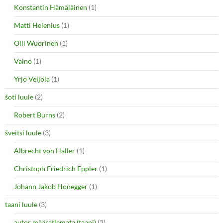
Konstantin Hämäläinen
(1)
Matti Helenius
(1)
Olli Wuorinen
(1)
Vainö
(1)
Yrjö Veijola
(1)
šoti luule
(2)
Robert Burns
(2)
šveitsi luule
(3)
Albrecht von Haller
(1)
Christoph Friedrich Eppler
(1)
Johann Jakob Honegger
(1)
taani luule
(3)
autor määratlemata (taani)
(2)