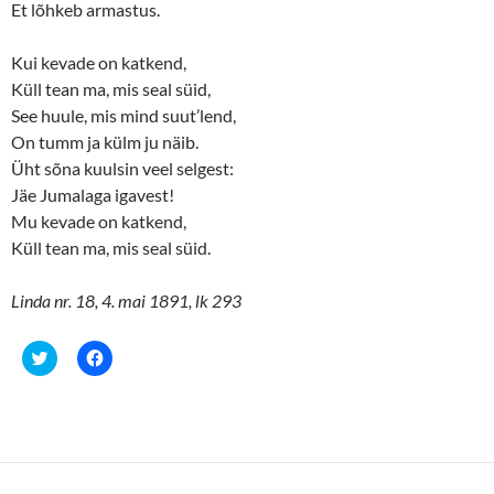
Et lõhkeb armastus.
Kui kevade on katkend,
Küll tean ma, mis seal süid,
See huule, mis mind suut’lend,
On tumm ja külm ju näib.
Üht sõna kuulsin veel selgest:
Jäe Jumalaga igavest!
Mu kevade on katkend,
Küll tean ma, mis seal süid.
Linda nr. 18, 4. mai 1891, lk 293
C
C
l
l
i
i
c
c
k
k
t
t
o
o
s
s
h
h
a
a