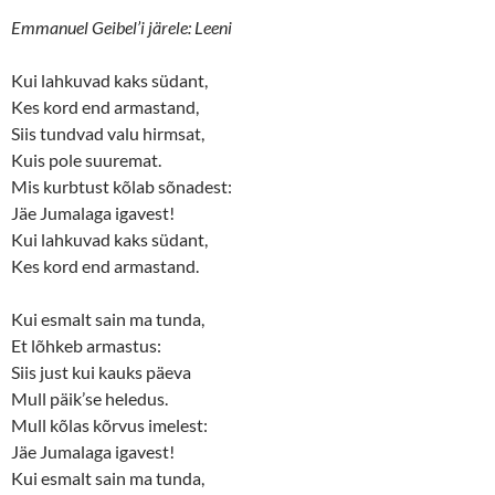
p
O
e
p
Emmanuel Geibel’i järele: Leeni
n
e
s
n
i
s
Kui lahkuvad kaks südant,
n
i
n
n
Kes kord end armastand,
e
n
w
e
Siis tundvad valu hirmsat,
w
w
i
w
Kuis pole suuremat.
n
i
d
n
Mis kurbtust kõlab sõnadest:
o
d
w
o
Jäe Jumalaga igavest!
)
w
Kui lahkuvad kaks südant,
)
Kes kord end armastand.
Kui esmalt sain ma tunda,
Et lõhkeb armastus:
Siis just kui kauks päeva
Mull päik’se heledus.
Mull kõlas kõrvus imelest:
Jäe Jumalaga igavest!
Kui esmalt sain ma tunda,