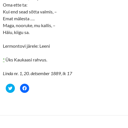
Oma ette ta:
Kui end sead sõtta valmis, –
Emat mälesta ….
Maga, nooruke, mu kallis, –
Häiu, kiigu sa.
Lermontovi järele: Leeni
*
Üks Kaukaasi rahvus.
Linda nr. 1, 20. detsember 1889, lk 17
C
C
l
l
i
i
c
c
k
k
t
t
o
o
s
s
h
h
a
a
r
r