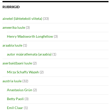
e
e
o
o
n
n
RUBRIIGID
T
F
w
a
i
c
ainetel (lähteteksti viiteta)
(33)
t
e
t
b
e
o
ameerika luule
(3)
r
o
(
k
O
(
Henry Wadsworth Longfellow
(3)
p
O
e
p
araabia luule
n
(1)
e
s
n
i
s
autor määratlemata (araabia)
(1)
n
i
n
n
e
n
aserbaidžaani luule
(2)
w
e
w
w
i
w
Mirza Schaffy Wazeh
(2)
n
i
d
n
o
d
austria luule
(32)
w
o
)
w
Anastasius Grün
(2)
)
Betty Paoli
(3)
Emil Claar
(1)