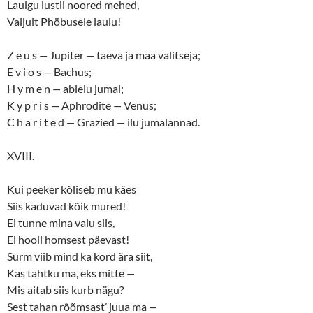
Laulgu lustil noored mehed,
Valjult Phöbusele laulu!
Z e u s
—
Jupiter
—
taeva ja maa valitseja;
E v i o s
—
Bachus;
H y m e n
—
abielu jumal;
K y p r i s
—
Aphrodite
—
Venus;
C h a r i t e d
—
Grazied
—
ilu jumalannad.
XVIII.
Kui peeker kõliseb mu käes
Siis kaduvad kõik mured!
Ei tunne mina valu siis,
Ei hooli homsest päevast!
Surm viib mind ka kord ära siit,
Kas tahtku ma, eks mitte
—
Mis aitab siis kurb nägu?
Sest tahan rõõmsast’ juua ma
—