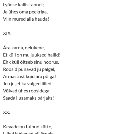
Lyäose kallist annet;
Ja ühes oma peekriga,
Viin mured alla hauda!
XIX.
Ära karda, neiukene,
Et küll on mu juuksed hallid!
Ehk küll õitseb sinu noorus,
Roosid punavad ju palgel,
Armastust kuid ära põlga!
Tea ju, et ka valged lilled
Võivad ühes roosidega
Saada ilusamaks pärjaks!
XX.
Kevade on tulnud kätte,
Lilled lehkavad nii õrnalt,