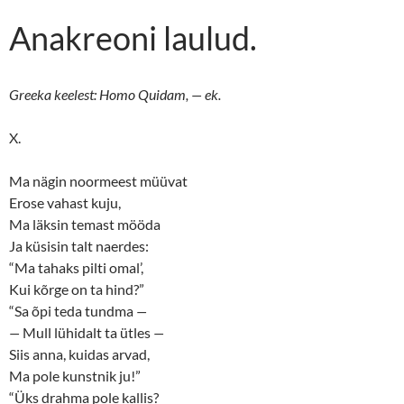
Anakreoni laulud.
Greeka keelest: Homo Quidam, — ek.
X.
Ma nägin noormeest müüvat
Erose vahast kuju,
Ma läksin temast mööda
Ja küsisin talt naerdes:
“Ma tahaks pilti omal’,
Kui kõrge on ta hind?”
“Sa õpi teda tundma
—
—
Mull lühidalt ta ütles
—
Siis anna, kuidas arvad,
Ma pole kunstnik ju!”
“Üks drahma pole kallis?