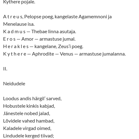
Kythere pojale.
A t r e u s, Pelopse poeg, kangelaste Agamemnoni ja
Menelause isa.
K a d m u s — Thebae linna asutaja.
E r o s — Amor — armastuse jumal.
H e r a k l e s — kangelane, Zeus’i poeg.
K y t h e r e — Aphrodite — Venus — armastuse jumalanna.
II.
Neidudele
Loodus andis härgil’ sarved,
Hobustele kinkis kabjad,
Jänestele nobed jalad,
Lõvidele vahed hambad,
Kaladele virgad oimed,
Lindudele kerged tiivad;