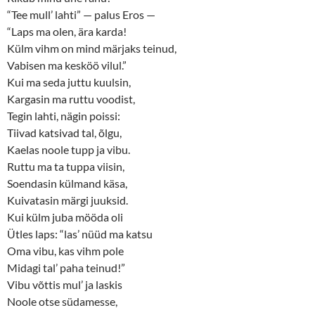
“Tee mull’ lahti” — palus Eros —
“Laps ma olen, ära karda!
Külm vihm on mind märjaks teinud,
Vabisen ma kesköö vilul.”
Kui ma seda juttu kuulsin,
Kargasin ma ruttu voodist,
Tegin lahti, nägin poissi:
Tiivad katsivad tal, õlgu,
Kaelas noole tupp ja vibu.
Ruttu ma ta tuppa viisin,
Soendasin külmand käsa,
Kuivatasin märgi juuksid.
Kui külm juba mööda oli
Ütles laps: “las’ nüüd ma katsu
Oma vibu, kas vihm pole
Midagi tal’ paha teinud!”
Vibu võttis mul’ ja laskis
Noole otse südamesse,