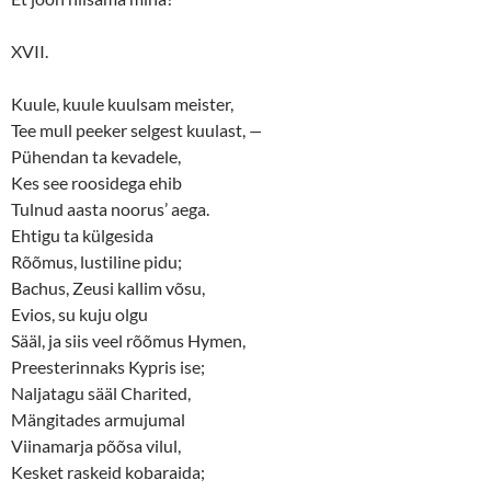
XVII.
Kuule, kuule kuulsam meister,
Tee mull peeker selgest kuulast,
—
Pühendan ta kevadele,
Kes see roosidega ehib
Tulnud aasta noorus’ aega.
Ehtigu ta külgesida
Rõõmus, lustiline pidu;
Bachus, Zeusi kallim võsu,
Evios, su kuju olgu
Sääl, ja siis veel rõõmus Hymen,
Preesterinnaks Kypris ise;
Naljatagu sääl Charited,
Mängitades armujumal
Viinamarja põõsa vilul,
Kesket raskeid kobaraida;