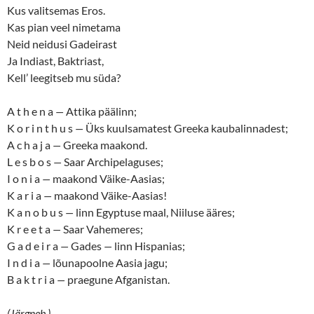
Kus valitsemas Eros.
Kas pian veel nimetama
Neid neidusi Gadeirast
Ja Indiast, Baktriast,
Kell’ leegitseb mu süda?
A t h e n a
—
Attika päälinn;
K o r i n t h u s
—
Üks kuulsamatest Greeka kaubalinnadest;
A c h a j a
—
Greeka maakond.
L e s b o s
—
Saar Archipelaguses;
I o n i a
—
maakond Väike-Aasias;
K a r i a
—
maakond Väike-Aasias!
K a n o b u s
—
linn Egyptuse maal, Niiluse ääres;
K r e e t a
—
Saar Vahemeres;
G a d e i r a
—
Gades
—
linn Hispanias;
I n d i a
—
lõunapoolne Aasia jagu;
B a k t r i a
—
praegune Afganistan.
(Järgneb.)