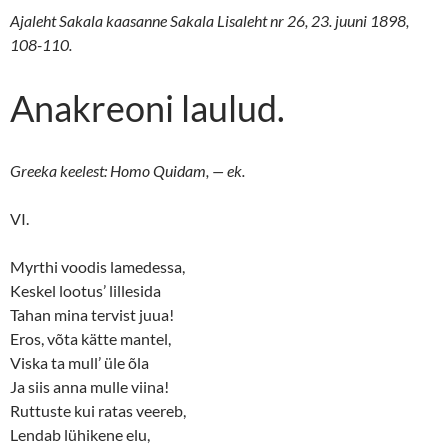
Ajaleht Sakala kaasanne Sakala Lisaleht nr 26, 23. juuni 1898,
108-110.
Anakreoni laulud.
Greeka keelest: Homo Quidam, — ek.
VI.
Myrthi voodis lamedessa,
Keskel lootus’ lillesida
Tahan mina tervist juua!
Eros, võta kätte mantel,
Viska ta mull’ üle õla
Ja siis anna mulle viina!
Ruttuste kui ratas veereb,
Lendab lühikene elu,