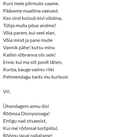
Kuni meie põrmuks saame,
Pääseme maailma vaevast.
Kes sind kutsub kivi võidma,
Tühja mulla põue andma?
Võia parem, kui veel elan,
Võia mind ja pane mulle
Vannik pähe! kutsu minu
Kallim sõbranna siis seie!
Enne, kui ma siit poolt lähen,
Kurba, kauge vaimu-riiki
Pehmendagu tants mu kurbust.
VII.
Ühendagem armu õisi
Rõõmsa Dionysosega!
Ehtigu nad otsaesist,
Kui me’ rõõmsal lustipidul,
Rõõmu laual naljatame!