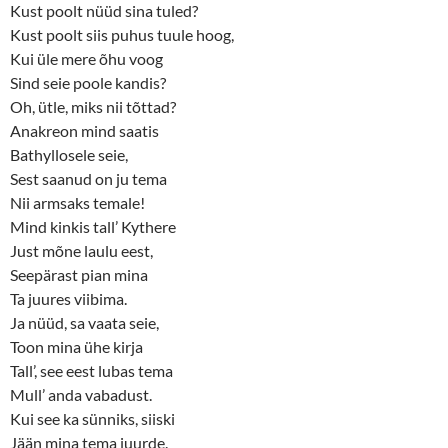
Kust poolt nüüd sina tuled?
Kust poolt siis puhus tuule hoog,
Kui üle mere õhu voog
Sind seie poole kandis?
Oh, ütle, miks nii tõttad?
Anakreon mind saatis
Bathyllosele seie,
Sest saanud on ju tema
Nii armsaks temale!
Mind kinkis tall’ Kythere
Just mõne laulu eest,
Seepärast pian mina
Ta juures viibima.
Ja nüüd, sa vaata seie,
Toon mina ühe kirja
Tall’, see eest lubas tema
Mull’ anda vabadust.
Kui see ka sünniks, siiski
Jään mina tema juurde.