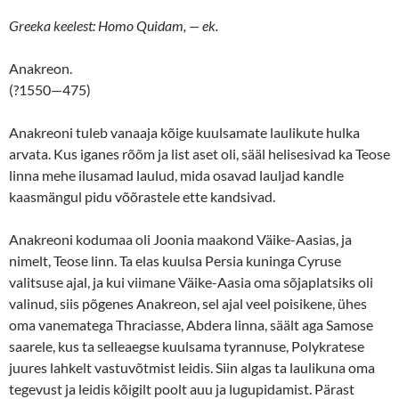
Greeka keelest: Homo Quidam,
— ek.
Anakreon.
(?1550—475)
Anakreoni tuleb vanaaja kõige kuulsamate laulikute hulka
arvata. Kus iganes rõõm ja list aset oli, sääl helisesivad ka Teose
linna mehe ilusamad laulud, mida osavad lauljad kandle
kaasmängul pidu võõrastele ette kandsivad.
Anakreoni kodumaa oli Joonia maakond Väike-Aasias, ja
nimelt, Teose linn. Ta elas kuulsa Persia kuninga Cyruse
valitsuse ajal, ja kui viimane Väike-Aasia oma sõjaplatsiks oli
valinud, siis põgenes Anakreon, sel ajal veel poisikene, ühes
oma vanematega Thraciasse, Abdera linna, säält aga Samose
saarele, kus ta selleaegse kuulsama tyrannuse, Polykratese
juures lahkelt vastuvõtmist leidis. Siin algas ta laulikuna oma
tegevust ja leidis kõigilt poolt auu ja lugupidamist. Pärast