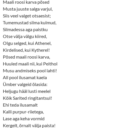
Maali roosi karva põsed
Musta juuste salga varjul,
Siis veel valget otsaesist;
Tumemustad silma kulmud,
Silmadessa aga paistku
Otse välja välgu kiired,
OIgu selged, kui Athenel,
Kirdelised, kui Kytherel!
Põsed maali roosi karva,
Huuled maali nii, kui Peithol
Musu andmiseks pool lahti!
All pool ilusamat kaela
Ümber valgeid õlasida:
Heljugu hääl lusti meelel
Kõik Sarited ringitantsul!
Ehi teda ilusamalt
Kalli purpur-riietega,
Lase aga keha vormid
Kergelt, õrnalt välja paista!