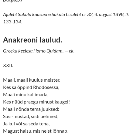
Ajaleht Sakala kaasanne Sakala Lisaleht nr 32, 4. august 1898, lk
133-134.
Anakreoni laulud.
Greeka keelest: Homo Quidam, — ek.
XXII.
Maali, maali kuulus meister,
Kes sa õppind Rhodosessa,
Maali minu kallimada,
Kes nüüd praegu minust kaugel!
Maali nõnda tema juuksed:
Süsi-mustad, siidi pehmed,
Ja kui või sa seda teha,
Magust haisu, mis neist lõhnab!