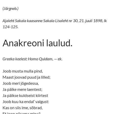
(Järgneb.)
Ajaleht Sakala kaasanne Sakala Lisaleht nr 30, 21. juuli 1898, lk
124-125.
Anakreoni laulud.
Greeka keelest: Homo Quidam, — ek.
Joob musta mulla pind,
Maast joovad puud ja lilled;
Joob meri jõgedessa,
Ja päike mere laentest;
Ja päikse kuldseist kiirtest
Joob kuu ka endal’ valgust:
Kas on siis ime, sõbrad,
Et joon niisama mina?