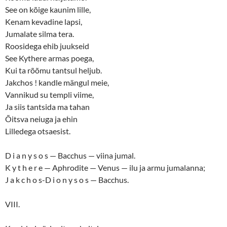
See on kõige kaunim lille,
Kenam kevadine lapsi,
Jumalate silma tera.
Roosidega ehib juukseid
See Kythere armas poega,
Kui ta rõõmu tantsul heljub.
Jakchos ! kandle mängul meie,
Vannikud su templi viime,
Ja siis tantsida ma tahan
Õitsva neiuga ja ehin
Lilledega otsaesist.
D i a n y s o s — Bacchus — viina jumal.
K y t h e r e — Aphrodite — Venus — ilu ja armu jumalanna;
J a k c h o s-D i o n y s o s — Bacchus.
VIII.