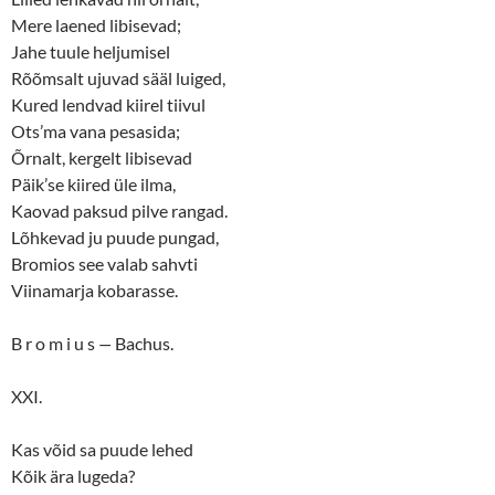
Mere laened libisevad;
Jahe tuule heljumisel
Rõõmsalt ujuvad sääl luiged,
Kured lendvad kiirel tiivul
Ots’ma vana pesasida;
Õrnalt, kergelt libisevad
Päik’se kiired üle ilma,
Kaovad paksud pilve rangad.
Lõhkevad ju puude pungad,
Bromios see valab sahvti
Viinamarja kobarasse.
B r o m i u s
—
Bachus.
XXI.
Kas võid sa puude lehed
Kõik ära lugeda?