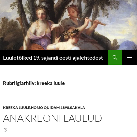
Otsi
Luuletõlked 19. sajandi eesti ajalehtedest
LIIGU
PEAME
SISU
JUURDE
Rubriigiarhiiv: kreeka luule
KREEKA LUULE
,
HOMO QUIDAM
,
1898
,
SAKALA
ANAKREONI LAULUD