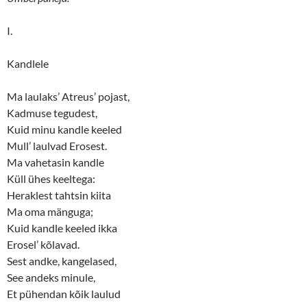
I.
Kandlele
Ma laulaks’ Atreus’ pojast,
Kadmuse tegudest,
Kuid minu kandle keeled
Mull’ laulvad Erosest.
Ma vahetasin kandle
Küll ühes keeltega:
Heraklest tahtsin kiita
Ma oma mänguga;
Kuid kandle keeled ikka
Erosel’ kõlavad.
Sest andke, kangelased,
See andeks minule,
Et pühendan kõik laulud