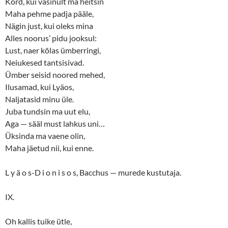
Kord, kui väsinult ma heitsin
Maha pehme padja pääle,
Nägin just, kui oleks mina
Alles noorus’ pidu jooksul:
Lust, naer kõlas ümberringi,
Neiukesed tantsisivad.
Ümber seisid noored mehed,
Ilusamad, kui Lyäos,
Naljatasid minu üle.
Juba tundsin ma uut elu,
Aga — sääl must lahkus uni…
Üksinda ma vaene olin,
Maha jäetud nii, kui enne.
L y ä o s-D i o n i s o s, Bacchus — murede kustutaja.
IX.
Oh kallis tuike ütle,