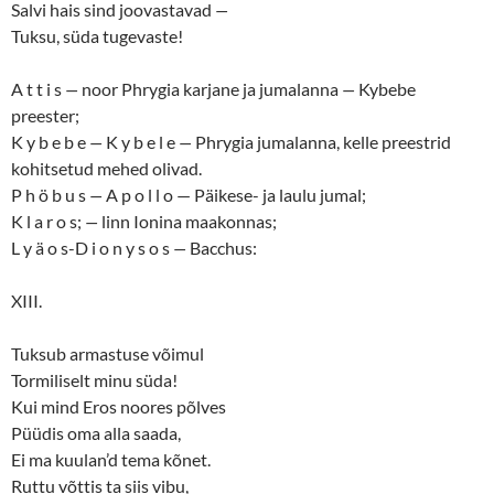
Salvi hais sind joovastavad
—
Tuksu, süda tugevaste!
A t t i s
—
noor Phrygia karjane ja jumalanna
—
Kybebe
preester;
K y b e b e
—
K y b e l e
—
Phrygia jumalanna, kelle preestrid
kohitsetud mehed olivad.
P h ö b u s
—
A p o l l o — Päikese- ja laulu jumal;
K l a r o s;
—
linn Ionina maakonnas;
L y ä o s-D i o n y s o s
—
Bacchus:
XIII.
Tuksub armastuse võimul
Tormiliselt minu süda!
Kui mind Eros noores põlves
Püüdis oma alla saada,
Ei ma kuulan’d tema kõnet.
Ruttu võttis ta siis vibu,