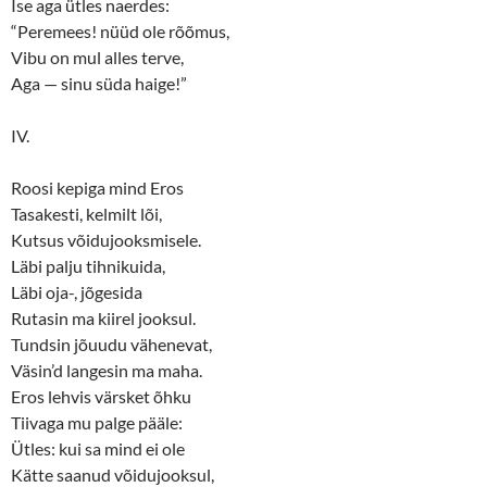
Ise aga ütles naerdes:
“Peremees! nüüd ole rõõmus,
Vibu on mul alles terve,
Aga — sinu süda haige!”
IV.
Roosi kepiga mind Eros
Tasakesti, kelmilt lõi,
Kutsus võidujooksmisele.
Läbi palju tihnikuida,
Läbi oja-, jõgesida
Rutasin ma kiirel jooksul.
Tundsin jõuudu vähenevat,
Väsin’d langesin ma maha.
Eros lehvis värsket õhku
Tiivaga mu palge pääle:
Ütles: kui sa mind ei ole
Kätte saanud võidujooksul,