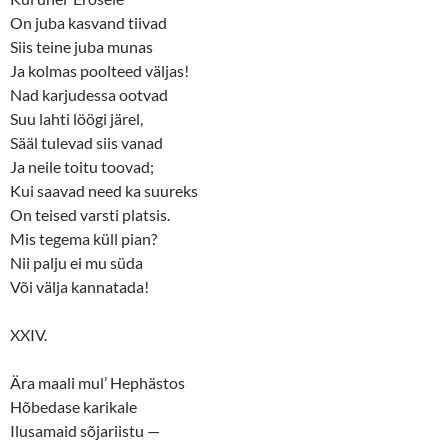
On juba kasvand tiivad
Siis teine juba munas
Ja kolmas poolteed väljas!
Nad karjudessa ootvad
Suu lahti löögi järel,
Sääl tulevad siis vanad
Ja neile toitu toovad;
Kui saavad need ka suureks
On teised varsti platsis.
Mis tegema küll pian?
Nii palju ei mu süda
Või välja kannatada!
XXIV.
Ära maali mul’ Hephästos
Hõbedase karikale
Ilusamaid sõjariistu —