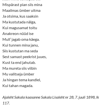
Mispärast pian siis mina
Maailmas ümber uitma
Ja otsima, kus saaksin
Ma kustutada nälga,
Kui magusamat toitu
Anakreon nüüd ise
Mull’ jagab oma käega.
Kui tunnen mina janu,
Siis kustutan ma seda
Sest samast peekrist juues,
Kust ta end jahutab.
Ma mureta siis viibin
Mu valitseja ümber
Ja hingan tema kandlel,
Kui tahan magada.
Ajaleht Sakala kaasanne Sakala Lisaleht nr 28, 7. juuli 1898, lk
117.