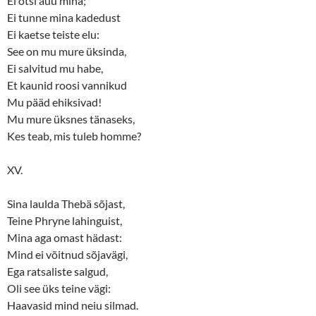
Ei otsi auu mina;
Ei tunne mina kadedust
Ei kaetse teiste elu:
See on mu mure üksinda,
Ei salvitud mu habe,
Et kaunid roosi vannikud
Mu pääd ehiksivad!
Mu mure üksnes tänaseks,
Kes teab, mis tuleb homme?
XV.
Sina laulda Thebä sõjast,
Teine Phryne lahinguist,
Mina aga omast hädast:
Mind ei võitnud sõjavägi,
Ega ratsaliste salgud,
Oli see üks teine vägi:
Haavasid mind neiu silmad.