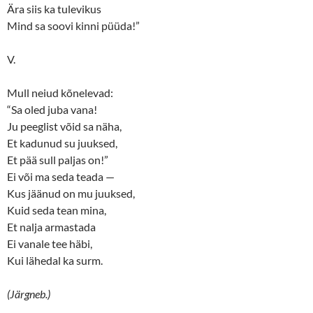
Ära siis ka tulevikus
Mind sa soovi kinni püüda!”
V.
Mull neiud kõnelevad:
“Sa oled juba vana!
Ju peeglist võid sa näha,
Et kadunud su juuksed,
Et pää sull paljas on!”
Ei või ma seda teada —
Kus jäänud on mu juuksed,
Kuid seda tean mina,
Et nalja armastada
Ei vanale tee häbi,
Kui lähedal ka surm.
(Järgneb.)