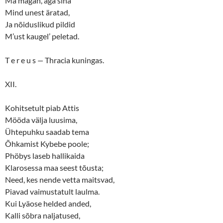
Ma magan, aga sina
Mind unest äratad,
Ja nõiduslikud pildid
M’ust kaugel’ peletad.
T e r e u s
—
Thracia kuningas.
XII.
Kohitsetult piab Attis
Mööda välja luusima,
Ühtepuhku saadab tema
Õhkamist Kybebe poole;
Phöbys laseb hallikaida
Klarosessa maa seest tõusta;
Need, kes nende vetta maitsvad,
Piavad vaimustatult laulma.
Kui Lyäose helded anded,
Kalli sõbra naljatused,