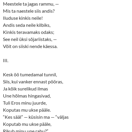
Meestele ta jagas rammu, —
Mis ta naestele siis andis?
Iluduse kinkis neile!
Andis seda neile kilbiks,
Kinkis teravamaks odaks;
See neil üksi sõjariistaks, —
Võit on siiski nende käessa.
III.
Kesk öö tumedamal tunnil,
Siis, kui vanker ennast pööras,
Ja kõik surelikud ilmas
Une hõlmas hingasivad,
Tuli Eros minu juurde,
Koputas mu ukse pääle.
“Kes sääl” — küsisin ma — “väljas
Koputab mu ukse pääle,
Rikub minu une rahu?”