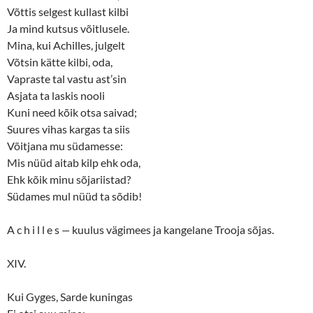
Võttis selgest kullast kilbi
Ja mind kutsus võitlusele.
Mina, kui Achilles, julgelt
Võtsin kätte kilbi, oda,
Vapraste tal vastu ast’sin
Asjata ta laskis nooli
Kuni need kõik otsa saivad;
Suures vihas kargas ta siis
Võitjana mu südamesse:
Mis nüüd aitab kilp ehk oda,
Ehk kõik minu sõjariistad?
Südames mul nüüd ta sõdib!
A c h i l l e s
—
kuulus vägimees ja kangelane Trooja sõjas.
XIV.
Kui Gyges, Sarde kuningas