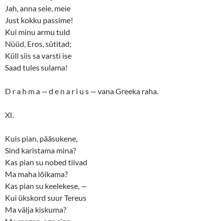
Jah, anna seie, meie
Just kokku passime!
Kui minu armu tuld
Nüüd, Eros, sütitad;
Küll siis sa varsti ise
Saad tules sulama!
D r a h m a
—
d e n a r i u s
—
vana Greeka raha.
XI.
Kuis pian, pääsukene,
Sind karistama mina?
Kas pian su nobed tiivad
Ma maha lõikama?
Kas pian su keelekese,
—
Kui ükskord suur Tereus
Ma välja kiskuma?