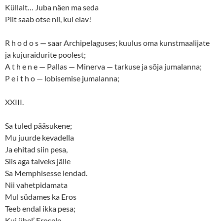
Küllalt… Juba näen ma seda
Pilt saab otse nii, kui elav!
R h o d o s — saar Archipelaguses; kuulus oma kunstmaalijate
ja kujuraidurite poolest;
A t h e n e — Pallas — Minerva — tarkuse ja sõja jumalanna;
P e i t h o — lobisemise jumalanna;
XXIII.
Sa tuled pääsukene;
Mu juurde kevadella
Ja ehitad siin pesa,
Siis aga talveks jälle
Sa Memphisesse lendad.
Nii vahetpidamata
Mul südames ka Eros
Teeb endal ikka pesa;
Kui ühel’ Erosele