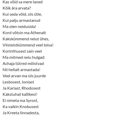
Kas võid sa mere laned
Kõik ära arvata?
Kui seda võid, siis ütle,
Kui palju armastanud
Ma olen neidusida!
Kord võtsin ma Athenalt
Kakskümmend neiut ühes,
Viisteistkümmend veel teisa!
Korinthusest sain veel
Ma mitmed neiu hulgad:
Achaja tütred mõistvad
Nii hellalt armastada!
Veel arvan ma siis juurde
Lesbosest, Ioniast
Ja Kariast, Rhodosest
Kakstuhat kallikesi!
Ei nimeta ma Syrost,
Ka vaikin Knobusest
Ja Kreeta linnadesta,