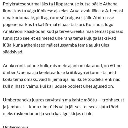
Polykratese surma läks ta Hipparchuse kutse pääle Athena
linna, kus ta väga lühikese aja elas. Arvatavalt läks ta Athenast
oma kodumaale, pidi aga uue sõja alguses jälle Abdreasse
põgenema, kus ta ka 85-mal eluaastal suri. Kui suurt lugu
Anakreoni kaaskodanikud ja terve Greeka maa temast pidasid,
tunnistab see, et esimesed ühe raha tema kujuga lasksivad
lüüa, kuna athenlased mälestussamba tema auuks üles
säädsivad.
Anakreoni laulude hulk, mis meie ajani on ulatanud, on 60-ne
ümber. Uuema aja keeleteaduse kriitik aga ei tunnista neid
kõiki tema omaks, vaid hiljema aja laulikute töödeks, ehk nad
küll niihästi vaimu, kui ka iluduse poolest ühesugused on.
Ümberpaneku juures tarvitasin ma kahte mõõtu — trohhaeust
ja jambust —, kuna riim tükis välja jäi, sest et see asjata tööd
oleks raskendanud ja seda ka alguskirjas ei ole.
Ümberpaneja.