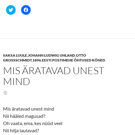
C
C
l
l
i
i
c
c
k
k
t
t
o
o
s
s
h
h
a
a
r
r
e
e
SAKSA LUULE
,
JOHANN LUDWIG UHLAND
,
OTTO
o
o
n
n
GROSSSCHMIDT
,
1896
,
EESTI POSTIMEHE ÕHTUSED KÕNED
T
F
MIS ÄRATAVAD UNEST
w
a
i
c
t
e
MIND
t
b
e
o
r
o
(
k
O
(
p
O
e
p
n
e
Mis äratavad unest mind
s
n
i
s
Nii hääled magusad?
n
i
n
n
Oh vaata, ema, kes nüüd veel
e
n
Nii hilja laulavad?
w
e
w
w