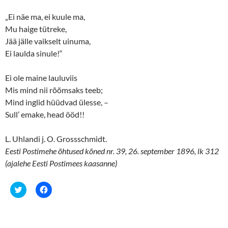
i
w
n
i
„Ei näe ma, ei kuule ma,
d
n
o
d
Mu haige tütreke,
w
o
)
w
Jää jälle vaikselt uinuma,
)
Ei laulda sinule!“
Ei ole maine lauluviis
Mis mind nii rõõmsaks teeb;
Mind inglid hüüdvad ülesse, –
Sull’ emake, head ööd!!
L. Uhlandi j. O. Grossschmidt.
Eesti Postimehe õhtused kõned nr. 39, 26. september 1896, lk 312
(ajalehe Eesti Postimees kaasanne)
C
C
l
l
i
i
c
c
k
k
t
t
o
o