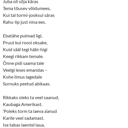
Juba oli sõja käras
Tema tõusev võidumees,
Kui tal tormi-jooksul säras
Rahu-lip just nina ees.
Ebatähe pulmad ligi,
Pruut kui roosi oksake,
Kuid sääl tegi häbi-higi
Keegi rikkam temale.
Õnne pidi saama tale
Veelgi leses emandas –
Kohe ilmus lagedale
Surnuks peetud abikaas.
Rikkaks oleks ta veel saanud,
Kaubaga Amerikast.
‘Poleks torm ta laeva a’anud
Karile veel sadamast.
Ise tabas laentel laua,