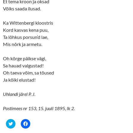
Et tema kroon ja oksad
Võiks saada ilusad.
Ka Wittenbergi kloostris
Kord kasvas kena puu,
Ta lõhkus porsun’d lae,
Mis nõrk ja armetu.
Oh kõrge päikse vägi,
Sa hauad valgustad!
Oh taeva võim, sa tõused
Ja kõiki elustad!
Uhlandi järel P. J.
Postimees nr 153, 15. juuli 1895, lk 2.
C
C
l
l
i
i