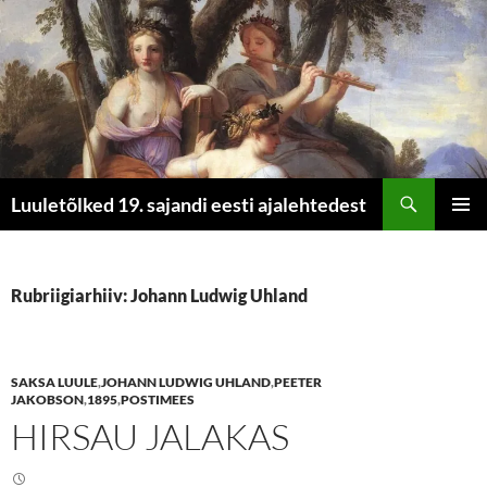
Otsi
Luuletõlked 19. sajandi eesti ajalehtedest
LIIGU
PEAME
SISU
JUURDE
Rubriigiarhiiv: Johann Ludwig Uhland
SAKSA LUULE
,
JOHANN LUDWIG UHLAND
,
PEETER
JAKOBSON
,
1895
,
POSTIMEES
HIRSAU JALAKAS