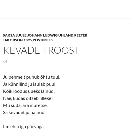
c
c
k
k
t
t
o
o
s
s
h
h
a
a
r
r
e
e
SAKSA LUULE
,
JOHANN LUDWIG UHLAND
,
PEETER
o
o
n
n
JAKOBSON
,
1895
,
POSTIMEES
T
F
KEVADE TROOST
w
a
i
c
t
e
t
b
e
o
r
o
(
k
O
(
Ju pehmelt puhub õhtu tuul,
p
O
e
p
Ja künnilind ju laulab puul,
n
e
s
n
Kõik loodus uueks läinud.
i
s
n
i
Näe, kudas õitseb lilleke!
n
n
Mu süda, ära muretse,
e
n
w
e
Sa kevadet ju näinud.
w
w
i
w
n
i
d
n
Ilm ehib iga päevaga,
o
d
w
o