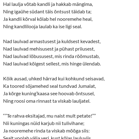
Hal laulja võtab kandli ja hakkab mängima,
Ning igaühe südant täis õntsust täidab ta;
Ja kandli kõrval kõlab hel nooremehe heal,
Ning kandlilooja laulab ka ise ligi seal.
Nad laulvad armastusest ja kuldsest kevadest,
Nad laulvad mehisusest ja pühast priiusest,
Nad laulvad lõbususest, mis rinda rõõmustab,
Nad laulvad kõigest sellest, mis hinge ülendab.
Kõik ausad, uhked härrad kui kohkund seisavad,
Ka toored sõjamehed seal tundvad Jumalat,
Ja kõrge kuning’kaasa see hoovab õntsusel,
Ning roosi oma rinnast ta viskab lauljatel.
“”Te rahva eksitajad, mu naist mult petate!””
Nii kuningas nüid karjub nii tulivihane;
Ja nooremehe rinda ta viskab mõõga siis:
Sealt voolab välja veri, kust kõlas lauluviis.