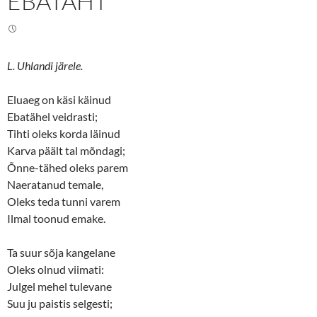
EBATÄHT
i
c
t
e
t
b
e
o
r
o
(
k
O
(
L. Uhlandi järele.
p
O
e
p
n
e
s
n
Eluaeg on käsi käinud
i
s
n
i
Ebatähel veidrasti;
n
n
Tihti oleks korda läinud
e
n
w
e
Karva päält tal mõndagi;
w
w
i
w
Õnne-tähed oleks parem
n
i
d
n
Naeratanud temale,
o
d
w
o
Oleks teda tunni varem
)
w
)
Ilmal toonud emake.
Ta suur sõja kangelane
Oleks olnud viimati:
Julgel mehel tulevane
Suu ju paistis selgesti;