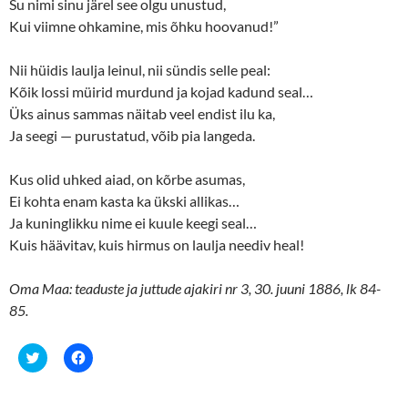
Su nimi sinu järel see olgu unustud,
Kui viimne ohkamine, mis õhku hoovanud!”
Nii hüidis laulja leinul, nii sündis selle peal:
Kõik lossi müirid murdund ja kojad kadund seal…
Üks ainus sammas näitab veel endist ilu ka,
Ja seegi — purustatud, võib pia langeda.
Kus olid uhked aiad, on kõrbe asumas,
Ei kohta enam kasta ka ükski allikas…
Ja kuninglikku nime ei kuule keegi seal…
Kuis häävitav, kuis hirmus on laulja neediv heal!
Oma Maa: teaduste ja juttude ajakiri nr 3, 30. juuni 1886, lk 84-
85.
C
C
l
l
i
i
c
c
k
k