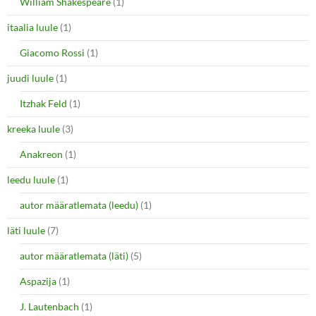
William Shakespeare
(1)
itaalia luule
(1)
Giacomo Rossi
(1)
juudi luule
(1)
Itzhak Feld
(1)
kreeka luule
(3)
Anakreon
(1)
leedu luule
(1)
autor määratlemata (leedu)
(1)
läti luule
(7)
autor määratlemata (läti)
(5)
Aspazija
(1)
J. Lautenbach
(1)