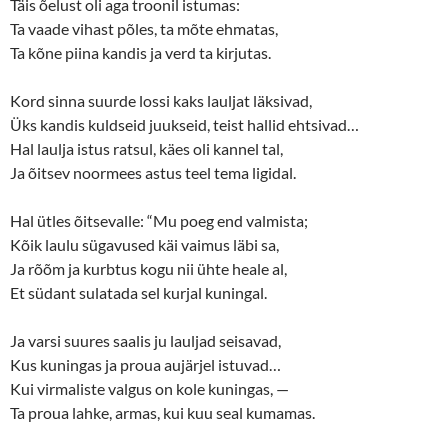
o
d
Täis õelust oli aga troonil istumas:
w
o
Ta vaade vihast põles, ta mõte ehmatas,
)
w
)
Ta kõne piina kandis ja verd ta kirjutas.
Kord sinna suurde lossi kaks lauljat läksivad,
Üks kandis kuldseid juukseid, teist hallid ehtsivad…
Hal laulja istus ratsul, käes oli kannel tal,
Ja õitsev noormees astus teel tema ligidal.
Hal ütles õitsevalle: “Mu poeg end valmista;
Kõik laulu sügavused käi vaimus läbi sa,
Ja rõõm ja kurbtus kogu nii ühte heale al,
Et südant sulatada sel kurjal kuningal.
Ja varsi suures saalis ju lauljad seisavad,
Kus kuningas ja proua aujärjel istuvad…
Kui virmaliste valgus on kole kuningas, —
Ta proua lahke, armas, kui kuu seal kumamas.