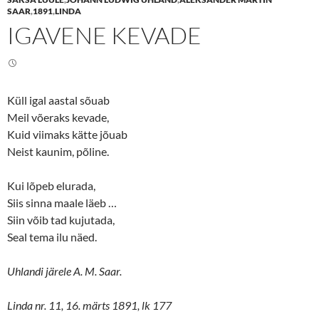
o
o
n
n
SAAR
,
1891
,
LINDA
T
F
IGAVENE KEVADE
w
a
i
c
t
e
t
b
e
o
r
o
(
k
O
(
Küll igal aastal sõuab
p
O
e
p
Meil võeraks kevade,
n
e
s
n
Kuid viimaks kätte jõuab
i
s
n
i
Neist kaunim, põline.
n
n
e
n
w
e
Kui lõpeb elurada,
w
w
i
w
Siis sinna maale läeb …
n
i
d
n
Siin võib tad kujutada,
o
d
w
o
Seal tema ilu näed.
)
w
)
Uhlandi järele A. M. Saar.
Linda nr. 11, 16. märts 1891, lk 177