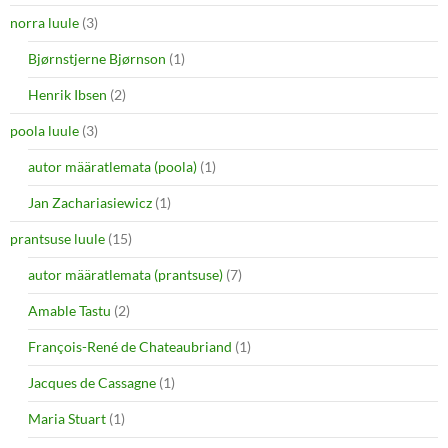
norra luule
(3)
Bjørnstjerne Bjørnson
(1)
Henrik Ibsen
(2)
poola luule
(3)
autor määratlemata (poola)
(1)
Jan Zachariasiewicz
(1)
prantsuse luule
(15)
autor määratlemata (prantsuse)
(7)
Amable Tastu
(2)
François-René de Chateaubriand
(1)
Jacques de Cassagne
(1)
Maria Stuart
(1)