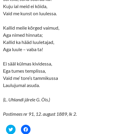
Kuju ial meid ei köida,
Vaid me kunst on luulessa.
Kallid meile kõrged vaimud,
Aga nimed hinnata;
Kallid ka hääd luuletajad,
Aga luule – vaba ta!
Ei sääl külmas kividessa,
Ega tumes templissa,
Vaid me’ tore’s tammikussa
Laulujumal asuda.
(L. Uhlandi järele G. Öis.)
Postimees nr 91, 12. august 1889, lk 2.
C
C
l
l