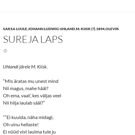
t
t
o
o
s
s
h
h
a
a
r
r
e
e
SAKSA LUULE
,
JOHANN LUDWIG UHLAND
,
M. KIISK (?)
,
1894
,
OLEVIK
o
o
n
n
SUREJA LAPS
T
F
w
a
i
c
t
e
t
b
e
o
r
o
(
k
Uhlandi järele M. Kiisk.
O
(
p
O
e
p
n
e
“MIs äratas mu unest mind
s
n
Nii magus, mahe hääl?
i
s
n
i
Oh ema, vaat’, kes väljas veel
n
n
e
n
Nii hilja laulab sääl?”
w
e
w
w
i
w
n
i
“”Ei kuulda, näha midagi,
d
n
o
d
Oh uinu hellaste!
w
o
Ei nüüd vist laulma tule ju
)
w