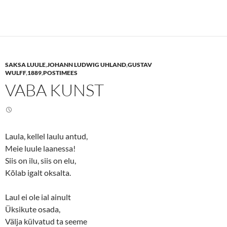
c
c
k
k
t
t
o
o
s
s
h
h
a
a
r
r
e
e
SAKSA LUULE
,
JOHANN LUDWIG UHLAND
,
GUSTAV
o
o
n
n
WULFF
,
1889
,
POSTIMEES
T
F
VABA KUNST
w
a
i
c
t
e
t
b
e
o
r
o
(
k
O
(
Laula, kellel laulu antud,
p
O
e
p
Meie luule laanessa!
n
e
s
n
Siis on ilu, siis on elu,
i
s
n
i
Kõlab igalt oksalta.
n
n
e
n
w
e
Laul ei ole ial ainult
w
w
i
w
Üksikute osada,
n
i
d
n
Välja külvatud ta seeme
o
d