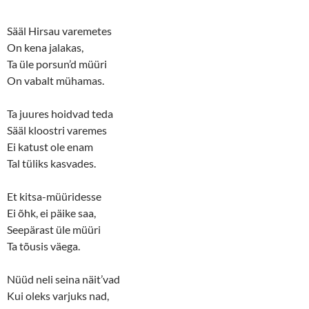
Sääl Hirsau varemetes
On kena jalakas,
Ta üle porsun’d müüri
On vabalt mühamas.
Ta juures hoidvad teda
Sääl kloostri varemes
Ei katust ole enam
Tal tüliks kasvades.
Et kitsa-müüridesse
Ei õhk, ei päike saa,
Seepärast üle müüri
Ta tõusis väega.
Nüüd neli seina näit’vad
Kui oleks varjuks nad,