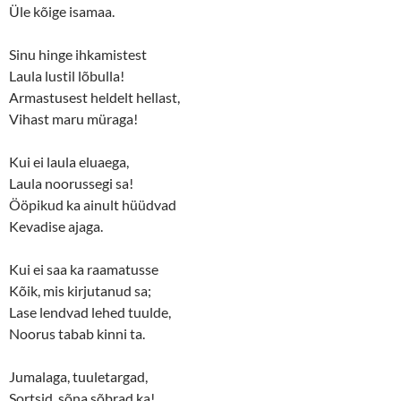
w
o
Üle kõige isamaa.
)
w
)
Sinu hinge ihkamistest
Laula lustil lõbulla!
Armastusest heldelt hellast,
Vihast maru müraga!
Kui ei laula eluaega,
Laula noorussegi sa!
Ööpikud ka ainult hüüdvad
Kevadise ajaga.
Kui ei saa ka raamatusse
Kõik, mis kirjutanud sa;
Lase lendvad lehed tuulde,
Noorus tabab kinni ta.
Jumalaga, tuuletargad,
Sortsid, sõna sõbrad ka!