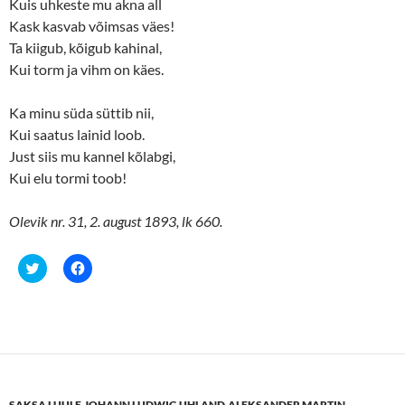
Kuis uhkeste mu akna all
i
s
n
i
Kask kasvab võimsas väes!
n
n
Ta kiigub, kõigub kahinal,
e
n
w
e
Kui torm ja vihm on käes.
w
w
i
w
n
i
d
n
Ka minu süda süttib nii,
o
d
w
o
Kui saatus lainid loob.
)
w
)
Just siis mu kannel kõlabgi,
Kui elu tormi toob!
Olevik nr. 31, 2. august 1893, lk 660.
C
C
l
l
i
i
c
c
k
k
t
t
o
o
s
s
h
h
a
a
r
r
e
e
SAKSA LUULE
,
JOHANN LUDWIG UHLAND
,
ALEKSANDER MARTIN