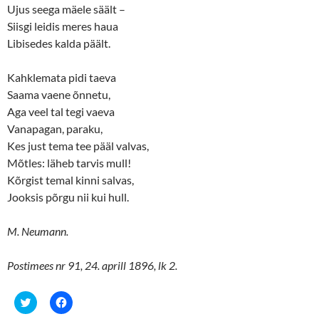
Ujus seega mäele säält –
Siisgi leidis meres haua
Libisedes kalda päält.
Kahklemata pidi taeva
Saama vaene õnnetu,
Aga veel tal tegi vaeva
Vanapagan, paraku,
Kes just tema tee pääl valvas,
Mõtles: läheb tarvis mull!
Kõrgist temal kinni salvas,
Jooksis põrgu nii kui hull.
M. Neumann.
Postimees nr 91, 24. aprill 1896, lk 2.
C
C
l
l
i
i