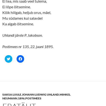
Ei tea, mis saab veel tulema,
)
w
)
Ei lõpe õitsemine.
Kõik hiilgab, heljub orus, mäel,
Mu südames kui salaväel
Ka algab õitsemine.
Uhlandi järele P. Jakobson.
Postimees nr 135, 22. juuni 1895.
C
C
l
l
i
i
c
c
k
k
t
t
o
o
s
s
h
h
a
a
r
r
e
e
SAKSA LUULE
,
JOHANN LUDWIG UHLAND
,
MIHKEL
o
o
n
n
NEUMANN
,
1896
,
POSTIMEES
T
F
w
a