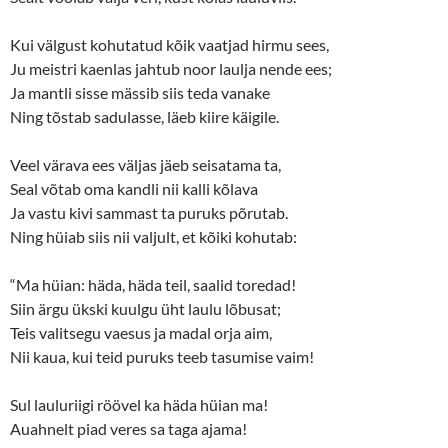
Kui välgust kohutatud kõik vaatjad hirmu sees,
Ju meistri kaenlas jahtub noor laulja nende ees;
Ja mantli sisse mässib siis teda vanake
Ning tõstab sadulasse, läeb kiire käigile.
Veel värava ees väljas jäeb seisatama ta,
Seal võtab oma kandli nii kalli kõlava
Ja vastu kivi sammast ta puruks põrutab.
Ning hüiab siis nii valjult, et kõiki kohutab:
“Ma hüian: häda, häda teil, saalid toredad!
Siin ärgu ükski kuulgu üht laulu lõbusat;
Teis valitsegu vaesus ja madal orja aim,
Nii kaua, kui teid puruks teeb tasumise vaim!
Sul lauluriigi röövel ka häda hüian ma!
Auahnelt piad veres sa taga ajama!