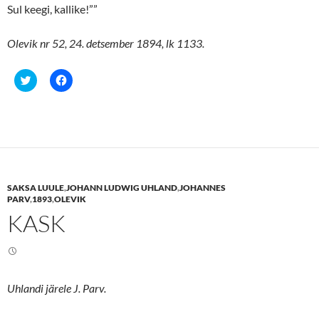
)
Sul keegi, kallike!””
Olevik nr 52, 24. detsember 1894, lk 1133.
C
C
l
l
i
i
c
c
k
k
t
t
o
o
s
s
h
h
a
a
r
r
e
e
SAKSA LUULE
,
JOHANN LUDWIG UHLAND
,
JOHANNES
o
o
n
n
PARV
,
1893
,
OLEVIK
T
F
KASK
w
a
i
c
t
e
t
b
e
o
r
o
(
k
O
(
Uhlandi järele J. Parv.
p
O
e
p
n
e
s
n