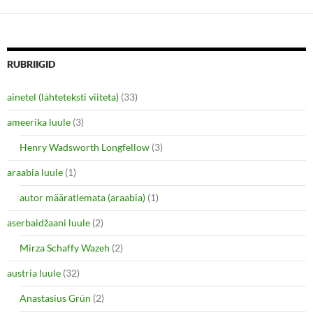
s
s
h
h
a
a
r
r
e
e
o
o
n
n
RUBRIIGID
T
F
w
a
i
c
ainetel (lähteteksti viiteta)
(33)
t
e
t
b
e
o
ameerika luule
(3)
r
o
(
k
O
(
Henry Wadsworth Longfellow
(3)
p
O
e
p
araabia luule
n
(1)
e
s
n
i
s
autor määratlemata (araabia)
(1)
n
i
n
n
e
n
aserbaidžaani luule
(2)
w
e
w
w
i
w
Mirza Schaffy Wazeh
(2)
n
i
d
n
o
d
austria luule
(32)
w
o
)
w
Anastasius Grün
(2)
)