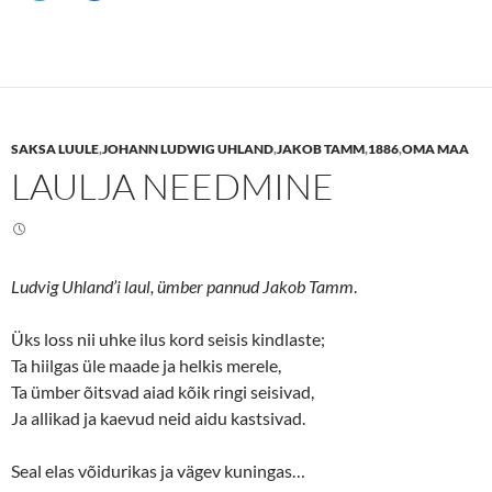
i
i
c
c
k
k
t
t
o
o
s
s
h
h
a
a
r
r
e
e
SAKSA LUULE
,
JOHANN LUDWIG UHLAND
,
JAKOB TAMM
,
1886
,
OMA MAA
o
o
n
n
LAULJA NEEDMINE
T
F
w
a
i
c
t
e
t
b
e
o
r
o
(
k
Ludvig Uhland’i laul, ümber pannud Jakob Tamm
.
O
(
p
O
e
p
n
e
Üks loss nii uhke ilus kord seisis kindlaste;
s
n
Ta hiilgas üle maade ja helkis merele,
i
s
n
i
Ta ümber õitsvad aiad kõik ringi seisivad,
n
n
e
n
Ja allikad ja kaevud neid aidu kastsivad.
w
e
w
w
i
w
n
i
Seal elas võidurikas ja vägev kuningas…
d
n