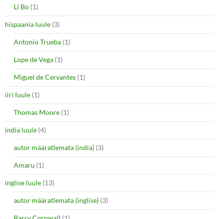
Li Bo
(1)
hispaania luule
(3)
Antonio Trueba
(1)
Lope de Vega
(1)
Miguel de Cervantes
(1)
iiri luule
(1)
Thomas Moore
(1)
india luule
(4)
autor määratlemata (india)
(3)
Amaru
(1)
inglise luule
(13)
autor määratlemata (inglise)
(3)
Barry Cornwall
(1)