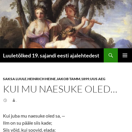
Otsi
Luuletõlked 19. sajandi eesti ajalehtedest
LIIGU
PEAME
SISU
JUURDE
SAKSA LUULE
,
HEINRICH HEINE
,
JAKOB TAMM
,
1899
,
UUS AEG
KUI MU NAESUKE OLED…
.
Kui juba mu naesuke oled sa,
—
Ilm on su pääle siis kade;
Siis võid, kui soovid, elada: