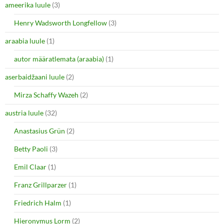
ameerika luule
(3)
Henry Wadsworth Longfellow
(3)
araabia luule
(1)
autor määratlemata (araabia)
(1)
aserbaidžaani luule
(2)
Mirza Schaffy Wazeh
(2)
austria luule
(32)
Anastasius Grün
(2)
Betty Paoli
(3)
Emil Claar
(1)
Franz Grillparzer
(1)
Friedrich Halm
(1)
Hieronymus Lorm
(2)