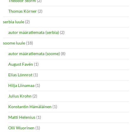
Theodor Storm
(2)
Thomas Körner
(2)
serbia luule
(2)
autor määratlemata (serbia)
(2)
soome luule
(18)
autor määratlemata (soome)
(8)
August Favén
(1)
Elias Lönnrot
(1)
Hilja Liinamaa
(1)
Julius Krohn
(2)
Konstantin Hämäläinen
(1)
Matti Helenius
(1)
Olli Wuorinen
(1)