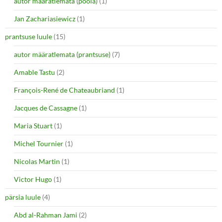
autor määratlemata (poola)
(1)
Jan Zachariasiewicz
(1)
prantsuse luule
(15)
autor määratlemata (prantsuse)
(7)
Amable Tastu
(2)
François-René de Chateaubriand
(1)
Jacques de Cassagne
(1)
Maria Stuart
(1)
Michel Tournier
(1)
Nicolas Martin
(1)
Victor Hugo
(1)
pärsia luule
(4)
Abd al-Rahman Jami
(2)