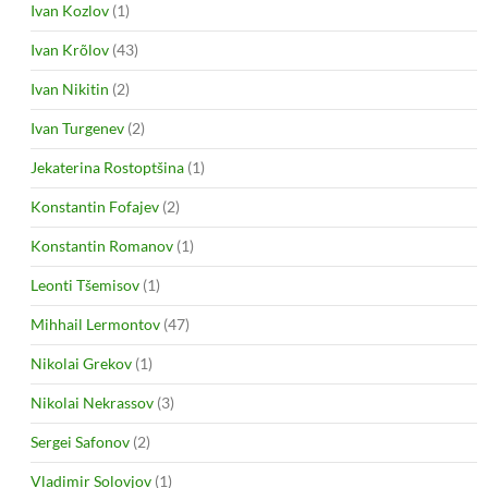
Ivan Kozlov
(1)
Ivan Krõlov
(43)
Ivan Nikitin
(2)
Ivan Turgenev
(2)
Jekaterina Rostoptšina
(1)
Konstantin Fofajev
(2)
Konstantin Romanov
(1)
Leonti Tšemisov
(1)
Mihhail Lermontov
(47)
Nikolai Grekov
(1)
Nikolai Nekrassov
(3)
Sergei Safonov
(2)
Vladimir Solovjov
(1)