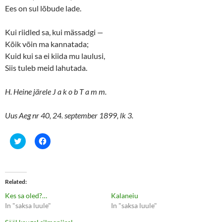
Ees on sul lõbude lade.
Kui riidled sa, kui mässadgi
—
Kõik võin ma kannatada;
Kuid kui sa ei kiida mu laulusi,
Siis tuleb meid lahutada.
H. Heine järele J a k o b T a m m.
Uus Aeg nr 40, 24. september 1899, lk 3.
C
C
l
l
i
i
c
c
k
k
t
t
o
o
Related
s
s
h
h
Kes sa oled?…
Kalaneiu
a
a
r
r
In "saksa luule"
In "saksa luule"
e
e
o
o