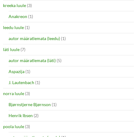
kreeka luule
(3)
Anakreon
(1)
leedu luule
(1)
autor määratlemata (leedu)
(1)
läti luule
(7)
autor määratlemata (läti)
(5)
Aspazija
(1)
J. Lautenbach
(1)
norra luule
(3)
Bjørnstjerne Bjørnson
(1)
Henrik Ibsen
(2)
poola luule
(3)