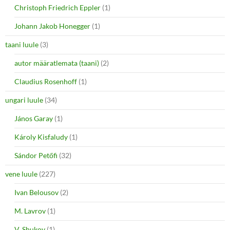
Christoph Friedrich Eppler
(1)
Johann Jakob Honegger
(1)
taani luule
(3)
autor määratlemata (taani)
(2)
Claudius Rosenhoff
(1)
ungari luule
(34)
János Garay
(1)
Károly Kisfaludy
(1)
Sándor Petőfi
(32)
vene luule
(227)
Ivan Belousov
(2)
M. Lavrov
(1)
V. Shukov
(1)