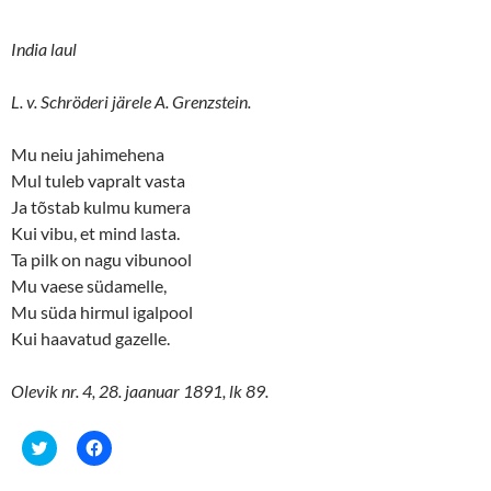
India laul
L. v. Schröderi järele A. Grenzstein.
Mu neiu jahimehena
Mul tuleb vapralt vasta
Ja tõstab kulmu kumera
Kui vibu, et mind lasta.
Ta pilk on nagu vibunool
Mu vaese südamelle,
Mu süda hirmul igalpool
Kui haavatud gazelle.
Olevik nr. 4, 28. jaanuar 1891, lk 89.
C
C
l
l
i
i
c
c