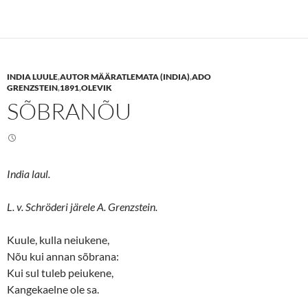
k
k
t
t
o
o
s
s
h
h
a
a
r
r
e
e
INDIA LUULE
,
AUTOR MÄÄRATLEMATA (INDIA)
,
ADO
o
o
n
n
GRENZSTEIN
,
1891
,
OLEVIK
T
F
SÕBRANÕU
w
a
i
c
t
e
t
b
e
o
r
o
(
k
O
(
India laul.
p
O
e
p
n
e
s
n
L. v. Schröderi järele A. Grenzstein.
i
s
n
i
n
n
Kuule, kulla neiukene,
e
n
w
e
Nõu kui annan sõbrana:
w
w
i
w
Kui sul tuleb peiukene,
n
i
d
n
Kangekaelne ole sa.
o
d
w
o