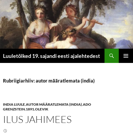
Otsi
Luuletõlked 19. sajandi eesti ajalehtedest
LIIGU
PEAME
SISU
JUURDE
Rubriigiarhiiv: autor määratlemata (india)
INDIA LUULE
,
AUTOR MÄÄRATLEMATA (INDIA)
,
ADO
GRENZSTEIN
,
1891
,
OLEVIK
ILUS JAHIMEES