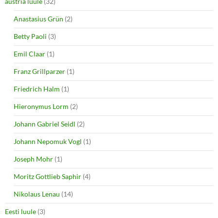
o
d
austria luule
(32)
w
o
)
w
Anastasius Grün
(2)
)
Betty Paoli
(3)
Emil Claar
(1)
Franz Grillparzer
(1)
Friedrich Halm
(1)
Hieronymus Lorm
(2)
Johann Gabriel Seidl
(2)
Johann Nepomuk Vogl
(1)
Joseph Mohr
(1)
Moritz Gottlieb Saphir
(4)
Nikolaus Lenau
(14)
Eesti luule
(3)