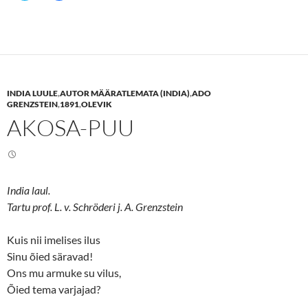
i
i
c
c
k
k
t
t
o
o
s
s
h
h
a
a
r
r
e
e
INDIA LUULE
,
AUTOR MÄÄRATLEMATA (INDIA)
,
ADO
o
o
n
n
GRENZSTEIN
,
1891
,
OLEVIK
T
F
AKOSA-PUU
w
a
i
c
t
e
t
b
e
o
r
o
(
k
O
(
India laul.
p
O
e
p
Tartu prof. L. v. Schröderi j. A. Grenzstein
n
e
s
n
i
s
n
i
Kuis nii imelises ilus
n
n
Sinu õied säravad!
e
n
w
e
Ons mu armuke su vilus,
w
w
i
w
Õied tema varjajad?
n
i
d
n