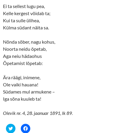
)
w
)
Ei ta sellest lugu pea,
Kelle kergest võidab ta;
Kui ta sulle ülihea,
Külma südant näita sa.
Nõnda sõber, nagu kohus,
Noorta neidu õpetab,
Aga neiu hädaohus
Õpetamist lõpetab:
Ära räägi, inimene,
Ole vaiki hauana!
Südames mul armukene ­–
Iga sõna kuuleb ta!
Olevik nr. 4, 28. jaanuar 1891, lk 89.
C
C
l
l