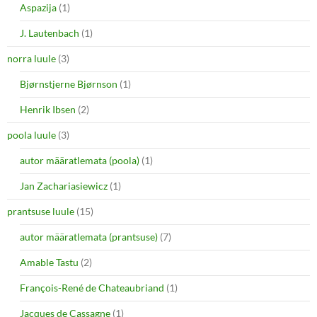
Aspazija
(1)
J. Lautenbach
(1)
norra luule
(3)
Bjørnstjerne Bjørnson
(1)
Henrik Ibsen
(2)
poola luule
(3)
autor määratlemata (poola)
(1)
Jan Zachariasiewicz
(1)
prantsuse luule
(15)
autor määratlemata (prantsuse)
(7)
Amable Tastu
(2)
François-René de Chateaubriand
(1)
Jacques de Cassagne
(1)