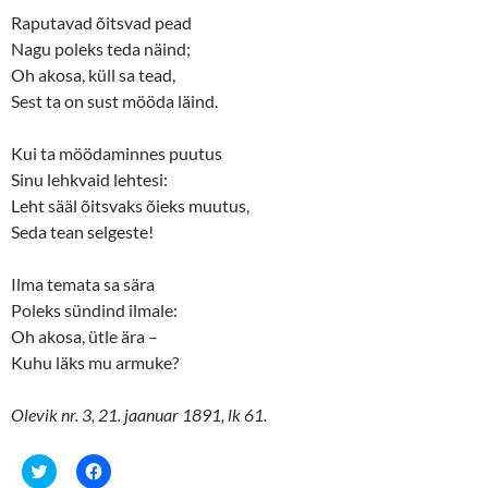
o
d
w
o
Raputavad õitsvad pead
)
w
)
Nagu poleks teda näind;
Oh akosa, küll sa tead,
Sest ta on sust mööda läind.
Kui ta möödaminnes puutus
Sinu lehkvaid lehtesi:
Leht sääl õitsvaks õieks muutus,
Seda tean selgeste!
Ilma temata sa sära
Poleks sündind ilmale:
Oh akosa, ütle ära ­­–
Kuhu läks mu armuke?
Olevik nr. 3, 21. jaanuar 1891, lk 61.
C
C
l
l