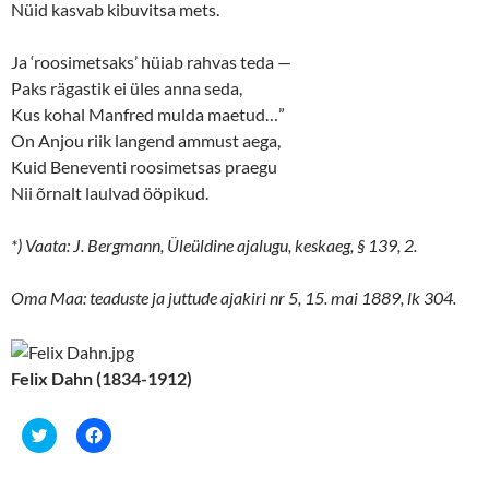
Nüid kasvab kibuvitsa mets.
Ja ‘roosimetsaks’ hüiab rahvas teda —
Paks rägastik ei üles anna seda,
Kus kohal Manfred mulda maetud…”
On Anjou riik langend ammust aega,
Kuid Beneventi roosimetsas praegu
Nii õrnalt laulvad ööpikud.
*) Vaata: J. Bergmann, Üleüldine ajalugu, keskaeg, § 139, 2.
Oma Maa: teaduste ja juttude ajakiri nr 5, 15. mai 1889, lk 304.
Felix Dahn (1834-1912)
C
C
l
l
i
i
c
c
k
k