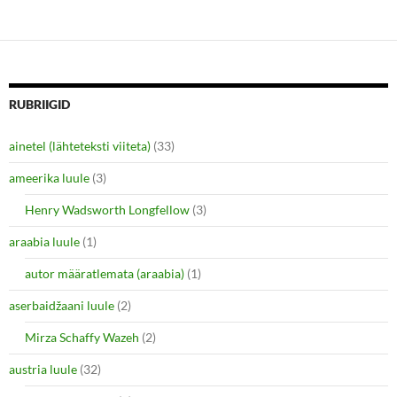
t
t
o
o
s
s
h
h
a
a
r
r
e
e
o
o
n
n
RUBRIIGID
T
F
w
a
i
c
ainetel (lähteteksti viiteta)
(33)
t
e
t
b
e
o
ameerika luule
(3)
r
o
(
k
O
(
Henry Wadsworth Longfellow
(3)
p
O
e
p
araabia luule
n
(1)
e
s
n
i
s
autor määratlemata (araabia)
(1)
n
i
n
n
e
n
aserbaidžaani luule
(2)
w
e
w
w
i
w
Mirza Schaffy Wazeh
(2)
n
i
d
n
o
d
austria luule
(32)
w
o
)
w