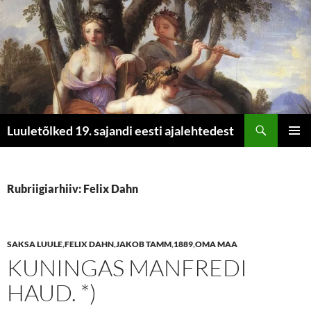
Otsi
Luuletõlked 19. sajandi eesti ajalehtedest
LIIGU
PEAME
SISU
JUURDE
Rubriigiarhiiv: Felix Dahn
SAKSA LUULE
,
FELIX DAHN
,
JAKOB TAMM
,
1889
,
OMA MAA
KUNINGAS MANFREDI
HAUD. *)