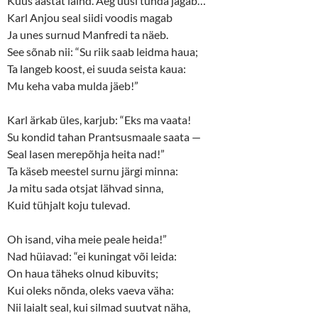
Kuus aastat läind. Aeg uusi tunda jagab…
Karl Anjou seal siidi voodis magab
Ja unes surnud Manfredi ta näeb.
See sõnab nii: “Su riik saab leidma haua;
Ta langeb koost, ei suuda seista kaua:
Mu keha vaba mulda jäeb!”
Karl ärkab üles, karjub: “Eks ma vaata!
Su kondid tahan Prantsusmaale saata —
Seal lasen merepõhja heita nad!”
Ta käseb meestel surnu järgi minna:
Ja mitu sada otsjat lähvad sinna,
Kuid tühjalt koju tulevad.
Oh isand, viha meie peale heida!”
Nad hüiavad: “ei kuningat või leida:
On haua täheks olnud kibuvits;
Kui oleks nõnda, oleks vaeva väha:
Nii laialt seal, kui silmad suutvat näha,