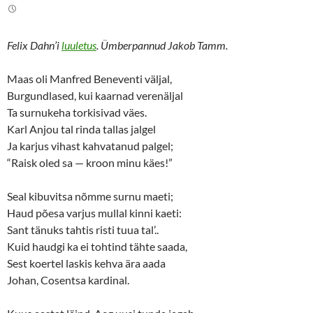
Felix Dahn’i
luuletus
. Ümberpannud Jakob Tamm.
Maas oli Manfred Beneventi väljal,
Burgundlased, kui kaarnad verenäljal
Ta surnukeha torkisivad väes.
Karl Anjou tal rinda tallas jalgel
Ja karjus vihast kahvatanud palgel;
“Raisk oled sa — kroon minu käes!”
Seal kibuvitsa nõmme surnu maeti;
Haud põesa varjus mullal kinni kaeti:
Sant tänuks tahtis risti tuua tal’..
Kuid haudgi ka ei tohtind tähte saada,
Sest koertel laskis kehva ära aada
Johan, Cosentsa kardinal.