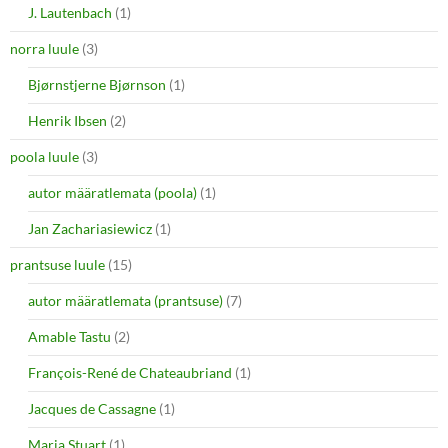
J. Lautenbach
(1)
norra luule
(3)
Bjørnstjerne Bjørnson
(1)
Henrik Ibsen
(2)
poola luule
(3)
autor määratlemata (poola)
(1)
Jan Zachariasiewicz
(1)
prantsuse luule
(15)
autor määratlemata (prantsuse)
(7)
Amable Tastu
(2)
François-René de Chateaubriand
(1)
Jacques de Cassagne
(1)
Maria Stuart
(1)