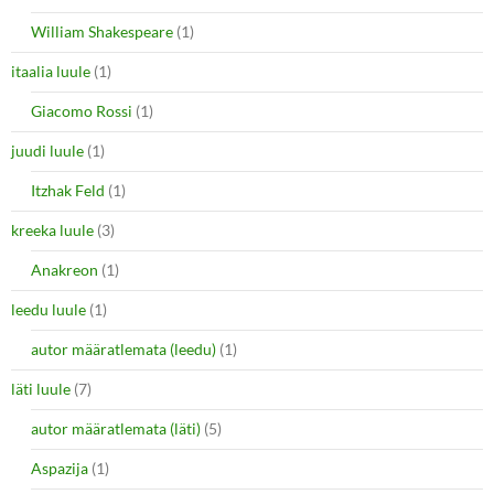
William Shakespeare
(1)
itaalia luule
(1)
Giacomo Rossi
(1)
juudi luule
(1)
Itzhak Feld
(1)
kreeka luule
(3)
Anakreon
(1)
leedu luule
(1)
autor määratlemata (leedu)
(1)
läti luule
(7)
autor määratlemata (läti)
(5)
Aspazija
(1)