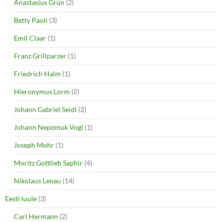
Anastasius Grün
(2)
)
Betty Paoli
(3)
Emil Claar
(1)
Franz Grillparzer
(1)
Friedrich Halm
(1)
Hieronymus Lorm
(2)
Johann Gabriel Seidl
(2)
Johann Nepomuk Vogl
(1)
Joseph Mohr
(1)
Moritz Gottlieb Saphir
(4)
Nikolaus Lenau
(14)
Eesti luule
(3)
Carl Hermann
(2)