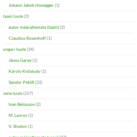
Johann Jakob Honegger
(1)
taani luule
(3)
autor määratlemata (taani)
(2)
Claudius Rosenhoff
(1)
ungari luule
(34)
János Garay
(1)
Károly Kisfaludy
(1)
Sándor Petőfi
(32)
vene luule
(227)
Ivan Belousov
(2)
M. Lavrov
(1)
V. Shukov
(1)