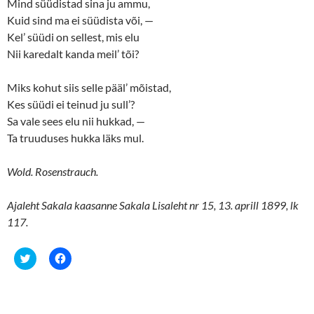
Mind süüdistad sina ju ammu,
Kuid sind ma ei süüdista või, —
Kel’ süüdi on sellest, mis elu
Nii karedalt kanda meil’ tõi?
Miks kohut siis selle pääl’ mõistad,
Kes süüdi ei teinud ju sull’?
Sa vale sees elu nii hukkad, —
Ta truuduses hukka läks mul.
Wold. Rosenstrauch.
Ajaleht Sakala kaasanne Sakala Lisaleht nr 15, 13. aprill 1899, lk
117.
C
C
l
l
i
i
c
c
k
k
t
t
o
o