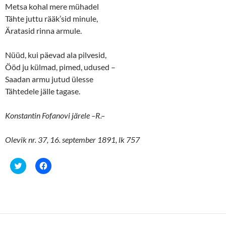
Metsa kohal mere mühadel
Tähte juttu rääk’sid minule,
Äratasid rinna armule.
Nüüd, kui päevad ala pilvesid,
Ööd ju külmad, pimed, udused –
Saadan armu jutud ülesse
Tähtedele jälle tagase.
Konstantin Fofanovi järele –R.–
Olevik nr. 37, 16. september 1891, lk 757
C
C
l
l
i
i
c
c
k
k
t
t
o
o
s
s
h
h
a
a