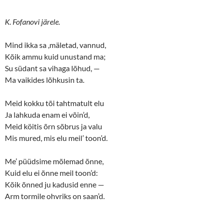
K. Fofanovi järele.
Mind ikka sa ,mäletad, vannud,
Kõik ammu kuid unustand ma;
Su südant sa vihaga lõhud, —
Ma vaikides lõhkusin ta.
Meid kokku tõi tahtmatult elu
Ja lahkuda enam ei võin’d,
Meid köitis õrn sõbrus ja valu
Mis mured, mis elu meil’ toon’d.
Me’ püüdsime mõlemad õnne,
Kuid elu ei õnne meil toon’d:
Kõik õnned ju kadusid enne —
Arm tormile ohvriks on saan’d.