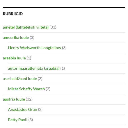
r
r
e
e
o
o
n
n
RUBRIIGID
T
F
w
a
i
c
ainetel (lähteteksti viiteta)
(33)
t
e
t
b
e
o
ameerika luule
(3)
r
o
(
k
O
(
Henry Wadsworth Longfellow
(3)
p
O
e
p
araabia luule
n
(1)
e
s
n
i
s
autor määratlemata (araabia)
(1)
n
i
n
n
e
n
aserbaidžaani luule
(2)
w
e
w
w
i
w
Mirza Schaffy Wazeh
(2)
n
i
d
n
o
d
austria luule
(32)
w
o
)
w
Anastasius Grün
(2)
)
Betty Paoli
(3)