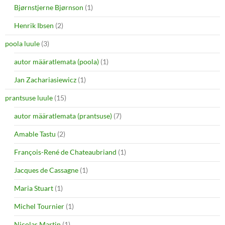
Bjørnstjerne Bjørnson
(1)
Henrik Ibsen
(2)
poola luule
(3)
autor määratlemata (poola)
(1)
Jan Zachariasiewicz
(1)
prantsuse luule
(15)
autor määratlemata (prantsuse)
(7)
Amable Tastu
(2)
François-René de Chateaubriand
(1)
Jacques de Cassagne
(1)
Maria Stuart
(1)
Michel Tournier
(1)
Nicolas Martin
(1)