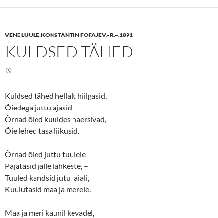
s
s
h
h
a
a
r
r
e
e
VENE LUULE
,
KONSTANTIN FOFAJEV
,
–R.–
,
1891
o
o
n
n
KULDSED TÄHED
T
F
w
a
i
c
t
e
t
b
e
o
r
o
(
k
Kuldsed tähed hellalt hiilgasid,
O
(
p
O
Õiedega juttu ajasid;
e
p
n
e
Õrnad õied kuuldes naersivad,
s
n
Õie lehed tasa liikusid.
i
s
n
i
n
n
e
n
Õrnad õied juttu tuulele
w
e
w
w
Pajatasid jälle lahkeste, –
i
w
n
i
Tuuled kandsid jutu laiali,
d
n
o
d
Kuulutasid maa ja merele.
w
o
)
w
)
Maa ja meri kaunil kevadel,