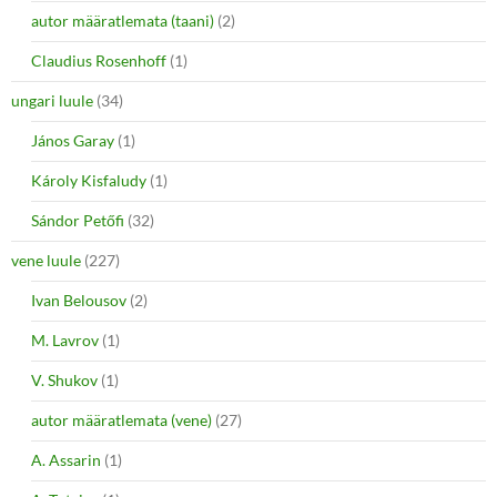
autor määratlemata (taani)
(2)
Claudius Rosenhoff
(1)
ungari luule
(34)
János Garay
(1)
Károly Kisfaludy
(1)
Sándor Petőfi
(32)
vene luule
(227)
Ivan Belousov
(2)
M. Lavrov
(1)
V. Shukov
(1)
autor määratlemata (vene)
(27)
A. Assarin
(1)