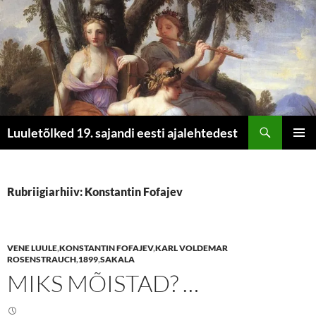
Otsi
Luuletõlked 19. sajandi eesti ajalehtedest
LIIGU
PEAME
SISU
JUURDE
Rubriigiarhiiv: Konstantin Fofajev
VENE LUULE
,
KONSTANTIN FOFAJEV
,
KARL VOLDEMAR
ROSENSTRAUCH
,
1899
,
SAKALA
MIKS MÕISTAD? …