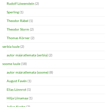
Rudolf Löwenstein
(2)
Sperling
(1)
Theodor Räbel
(1)
Theodor Storm
(2)
Thomas Körner
(2)
serbia luule
(2)
autor määratlemata (serbia)
(2)
soome luule
(18)
autor määratlemata (soome)
(8)
August Favén
(1)
Elias Lönnrot
(1)
Hilja Liinamaa
(1)
Julius Krohn
(2)