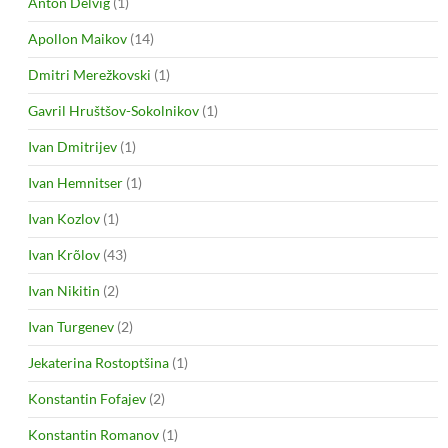
Anton Delvig
(1)
Apollon Maikov
(14)
Dmitri Merežkovski
(1)
Gavril Hruštšov-Sokolnikov
(1)
Ivan Dmitrijev
(1)
Ivan Hemnitser
(1)
Ivan Kozlov
(1)
Ivan Krõlov
(43)
Ivan Nikitin
(2)
Ivan Turgenev
(2)
Jekaterina Rostoptšina
(1)
Konstantin Fofajev
(2)
Konstantin Romanov
(1)