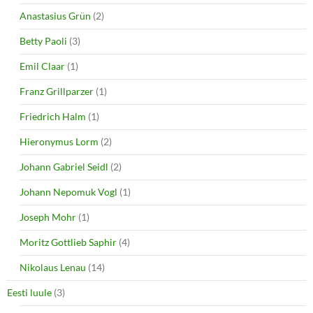
)
w
Anastasius Grün
(2)
)
Betty Paoli
(3)
Emil Claar
(1)
Franz Grillparzer
(1)
Friedrich Halm
(1)
Hieronymus Lorm
(2)
Johann Gabriel Seidl
(2)
Johann Nepomuk Vogl
(1)
Joseph Mohr
(1)
Moritz Gottlieb Saphir
(4)
Nikolaus Lenau
(14)
Eesti luule
(3)