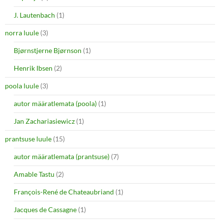
J. Lautenbach
(1)
norra luule
(3)
Bjørnstjerne Bjørnson
(1)
Henrik Ibsen
(2)
poola luule
(3)
autor määratlemata (poola)
(1)
Jan Zachariasiewicz
(1)
prantsuse luule
(15)
autor määratlemata (prantsuse)
(7)
Amable Tastu
(2)
François-René de Chateaubriand
(1)
Jacques de Cassagne
(1)