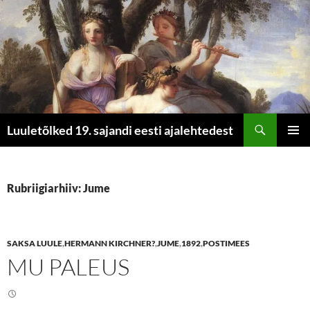
Otsi
Luuletõlked 19. sajandi eesti ajalehtedest
LIIGU
PEAME
SISU
JUURDE
Rubriigiarhiiv: Jume
SAKSA LUULE
,
HERMANN KIRCHNER?
,
JUME
,
1892
,
POSTIMEES
MU PALEUS