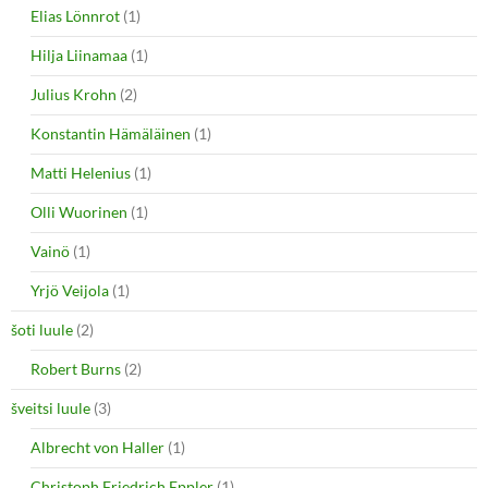
Elias Lönnrot
(1)
Hilja Liinamaa
(1)
Julius Krohn
(2)
Konstantin Hämäläinen
(1)
Matti Helenius
(1)
Olli Wuorinen
(1)
Vainö
(1)
Yrjö Veijola
(1)
šoti luule
(2)
Robert Burns
(2)
šveitsi luule
(3)
Albrecht von Haller
(1)
Christoph Friedrich Eppler
(1)