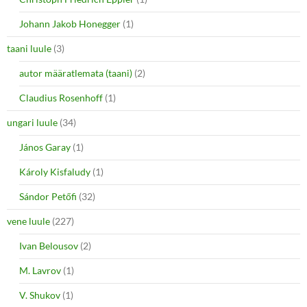
Johann Jakob Honegger
(1)
taani luule
(3)
autor määratlemata (taani)
(2)
Claudius Rosenhoff
(1)
ungari luule
(34)
János Garay
(1)
Károly Kisfaludy
(1)
Sándor Petőfi
(32)
vene luule
(227)
Ivan Belousov
(2)
M. Lavrov
(1)
V. Shukov
(1)