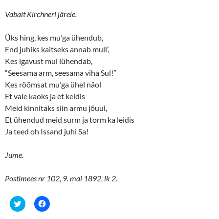
Vabalt Kirchneri järele.
Üks hing, kes mu’ga ühendub,
End juhiks kaitseks annab mull’,
Kes igavust mul lühendab,
“Seesama arm, seesama viha Sul!”
Kes rõõmsat mu’ga ühel näol
Et vale kaoks ja et keidis
Meid kinnitaks siin armu jõuul,
Et ühendud meid surm ja torm ka leidis
Ja teed oh Issand juhi Sa!
Jume.
Postimees nr 102, 9. mai 1892, lk 2.
C
C
l
l
i
i