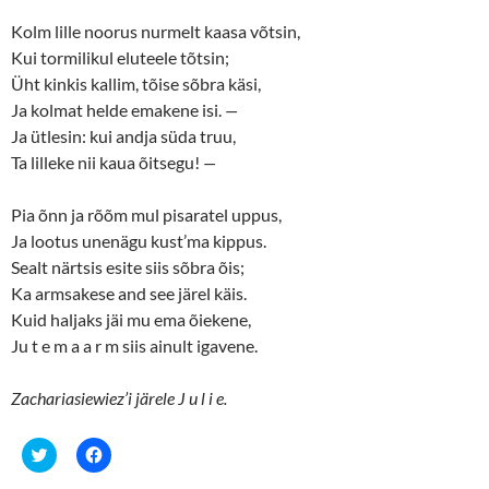
Kolm lille noorus nurmelt kaasa võtsin,
Kui tormilikul eluteele tõtsin;
Üht kinkis kallim, tõise sõbra käsi,
Ja kolmat helde emakene isi.
—
Ja ütlesin: kui andja süda truu,
Ta lilleke nii kaua õitsegu!
—
Pia õnn ja rõõm mul pisaratel uppus,
Ja lootus unenägu kust’ma kippus.
Sealt närtsis esite siis sõbra õis;
Ka armsakese and see järel käis.
Kuid haljaks jäi mu ema õiekene,
Ju t e m a a r m siis ainult igavene.
Zachariasiewiez’i järele J u l i e.
C
C
l
l
i
i