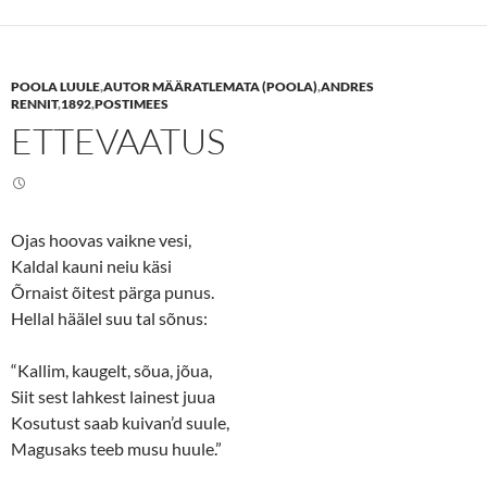
o
o
s
s
h
h
a
a
r
r
e
e
POOLA LUULE
,
AUTOR MÄÄRATLEMATA (POOLA)
,
ANDRES
o
o
n
n
RENNIT
,
1892
,
POSTIMEES
T
F
ETTEVAATUS
w
a
i
c
t
e
t
b
e
o
r
o
(
k
O
(
Ojas hoovas vaikne vesi,
p
O
e
p
Kaldal kauni neiu käsi
n
e
s
n
Õrnaist õitest pärga punus.
i
s
n
i
Hellal häälel suu tal sõnus:
n
n
e
n
w
e
“Kallim, kaugelt, sõua, jõua,
w
w
i
w
Siit sest lahkest lainest juua
n
i
d
n
Kosutust saab kuivan’d suule,
o
d
w
o
Magusaks teeb musu huule.”
)
w
)