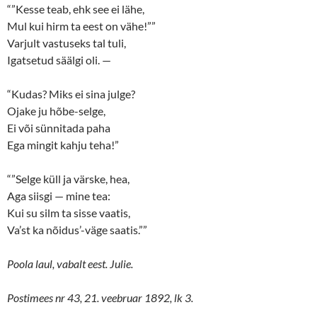
“”Kesse teab, ehk see ei lähe,
Mul kui hirm ta eest on vähe!””
Varjult vastuseks tal tuli,
Igatsetud säälgi oli. —
“Kudas? Miks ei sina julge?
Ojake ju hõbe-selge,
Ei või sünnitada paha
Ega mingit kahju teha!”
“”Selge küll ja värske, hea,
Aga siisgi — mine tea:
Kui su silm ta sisse vaatis,
Va’st ka nõidus’-väge saatis.””
Poola laul, vabalt eest. Julie.
Postimees nr 43, 21. veebruar 1892, lk 3.