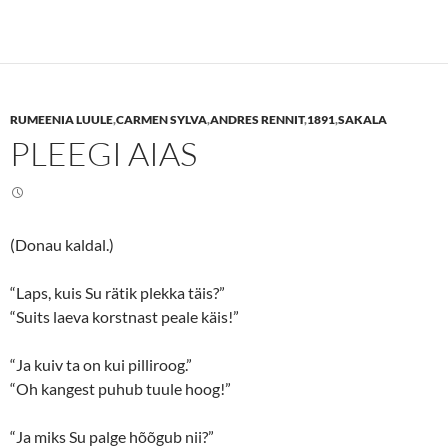
c
c
k
k
t
t
o
o
s
s
h
h
a
a
r
r
e
e
RUMEENIA LUULE
,
CARMEN SYLVA
,
ANDRES RENNIT
,
1891
,
SAKALA
o
o
n
n
PLEEGI AIAS
T
F
w
a
i
c
t
e
t
b
e
o
r
o
(
k
(Donau kaldal.)
O
(
p
O
e
p
n
e
“Laps, kuis Su rätik plekka täis?”
s
n
“Suits laeva korstnast peale käis!”
i
s
n
i
n
n
e
n
“Ja kuiv ta on kui pilliroog.”
w
e
w
w
“Oh kangest puhub tuule hoog!”
i
w
n
i
d
n
o
d
“Ja miks Su palge hõõgub nii?”
w
o