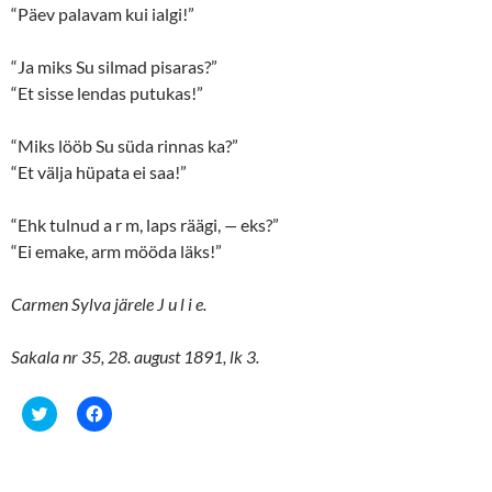
“Päev palavam kui ialgi!”
)
w
)
“Ja miks Su silmad pisaras?”
“Et sisse lendas putukas!”
“Miks lööb Su süda rinnas ka?”
“Et välja hüpata ei saa!”
“Ehk tulnud a r m, laps räägi,
—
eks?”
“Ei emake, arm mööda läks!”
Carmen Sylva järele J u l i e.
Sakala nr 35, 28. august 1891, lk 3.
C
C
l
l
i
i
c
c
k
k
t
t