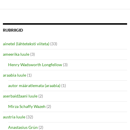
o
o
s
s
h
h
a
a
r
r
e
e
o
o
n
n
RUBRIIGID
T
F
w
a
i
c
ainetel (lähteteksti viiteta)
(33)
t
e
t
b
e
o
ameerika luule
(3)
r
o
(
k
O
(
Henry Wadsworth Longfellow
(3)
p
O
e
p
araabia luule
n
(1)
e
s
n
i
s
autor määratlemata (araabia)
(1)
n
i
n
n
e
n
aserbaidžaani luule
(2)
w
e
w
w
i
w
Mirza Schaffy Wazeh
(2)
n
i
d
n
o
d
austria luule
(32)
w
o
)
w
Anastasius Grün
(2)
)