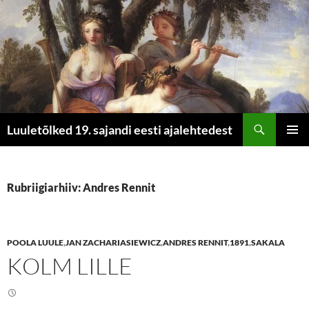
Otsi
Luuletõlked 19. sajandi eesti ajalehtedest
LIIGU
PEAME
SISU
JUURDE
Rubriigiarhiiv: Andres Rennit
POOLA LUULE
,
JAN ZACHARIASIEWICZ
,
ANDRES RENNIT
,
1891
,
SAKALA
KOLM LILLE