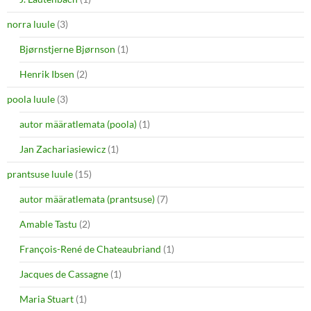
norra luule
(3)
Bjørnstjerne Bjørnson
(1)
Henrik Ibsen
(2)
poola luule
(3)
autor määratlemata (poola)
(1)
Jan Zachariasiewicz
(1)
prantsuse luule
(15)
autor määratlemata (prantsuse)
(7)
Amable Tastu
(2)
François-René de Chateaubriand
(1)
Jacques de Cassagne
(1)
Maria Stuart
(1)