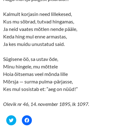
i
w
n
i
d
n
o
d
Kalmult korjasin need lillekesed,
w
o
Kus mu sõbrad, tutvad hingamas,
)
w
)
Ja neid vaates mõtlen nende pääle,
Keda hing mul enne armastas,
Ja kes muidu unustatud said.
Sügisene öö, sa ustav õde,
Minu hingele, mu mõttele
Hoia õitsemas veel mõnda lille
Mõrsja — surma pulma-pärjasse,
Kes mul sosistab et: “aeg on nüüd!”
Olevik nr 46, 14. november 1895, lk 1097.
C
C
l
l
i
i
c
c
k
k
t
t