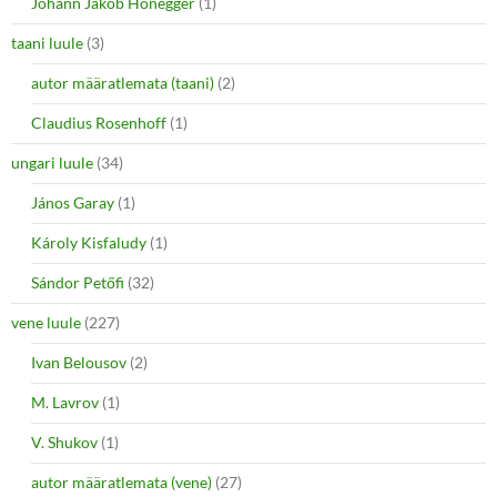
Johann Jakob Honegger
(1)
taani luule
(3)
autor määratlemata (taani)
(2)
Claudius Rosenhoff
(1)
ungari luule
(34)
János Garay
(1)
Károly Kisfaludy
(1)
Sándor Petőfi
(32)
vene luule
(227)
Ivan Belousov
(2)
M. Lavrov
(1)
V. Shukov
(1)
autor määratlemata (vene)
(27)