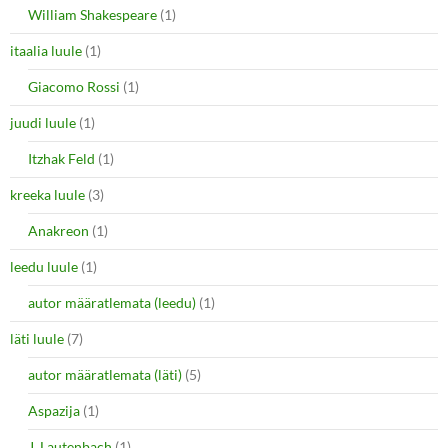
William Shakespeare
(1)
itaalia luule
(1)
Giacomo Rossi
(1)
juudi luule
(1)
Itzhak Feld
(1)
kreeka luule
(3)
Anakreon
(1)
leedu luule
(1)
autor määratlemata (leedu)
(1)
läti luule
(7)
autor määratlemata (läti)
(5)
Aspazija
(1)
J. Lautenbach
(1)