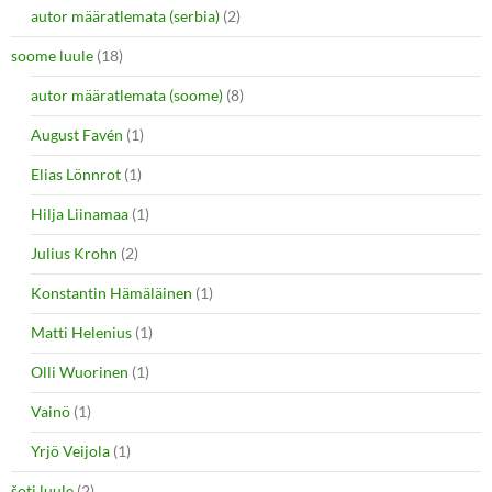
autor määratlemata (serbia)
(2)
soome luule
(18)
autor määratlemata (soome)
(8)
August Favén
(1)
Elias Lönnrot
(1)
Hilja Liinamaa
(1)
Julius Krohn
(2)
Konstantin Hämäläinen
(1)
Matti Helenius
(1)
Olli Wuorinen
(1)
Vainö
(1)
Yrjö Veijola
(1)
šoti luule
(2)