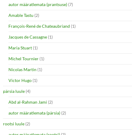
autor määratlemata (prantsuse)
(7)
Amable Tastu
(2)
François-René de Chateaubriand
(1)
Jacques de Cassagne
(1)
Maria Stuart
(1)
Michel Tournier
(1)
Nicolas Martin
(1)
Victor Hugo
(1)
pärsia luule
(4)
Abd al-Rahman Jami
(2)
autor määratlemata (pärsia)
(2)
rootsi luule
(2)
autor määratlemata (rootsi)
(2)