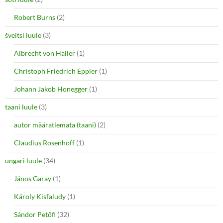
Robert Burns
(2)
šveitsi luule
(3)
Albrecht von Haller
(1)
Christoph Friedrich Eppler
(1)
Johann Jakob Honegger
(1)
taani luule
(3)
autor määratlemata (taani)
(2)
Claudius Rosenhoff
(1)
ungari luule
(34)
János Garay
(1)
Károly Kisfaludy
(1)
Sándor Petőfi
(32)