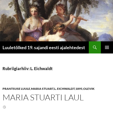
Otsi
Luuletõlked 19. sajandi eesti ajalehtedest
LIIGU
PEAME
SISU
JUURDE
Rubriigiarhiiv: L. Eichwaldt
PRANTSUSE LUULE
,
MARIA STUART
,
L. EICHWALDT
,
1895
,
OLEVIK
MARIA STUARTI LAUL