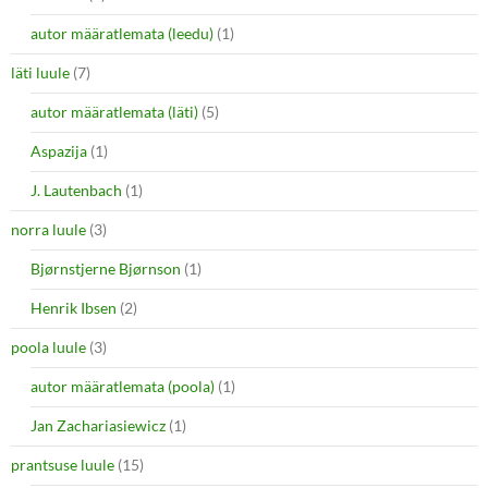
autor määratlemata (leedu)
(1)
läti luule
(7)
autor määratlemata (läti)
(5)
Aspazija
(1)
J. Lautenbach
(1)
norra luule
(3)
Bjørnstjerne Bjørnson
(1)
Henrik Ibsen
(2)
poola luule
(3)
autor määratlemata (poola)
(1)
Jan Zachariasiewicz
(1)
prantsuse luule
(15)