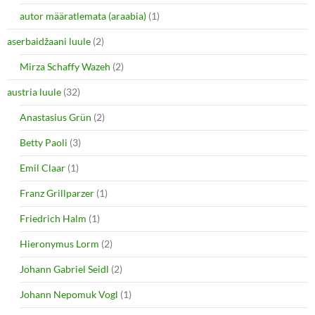
i
s
autor määratlemata (araabia)
(1)
n
i
n
n
e
n
aserbaidžaani luule
(2)
w
e
w
w
i
w
Mirza Schaffy Wazeh
(2)
n
i
d
n
o
d
austria luule
(32)
w
o
)
w
Anastasius Grün
(2)
)
Betty Paoli
(3)
Emil Claar
(1)
Franz Grillparzer
(1)
Friedrich Halm
(1)
Hieronymus Lorm
(2)
Johann Gabriel Seidl
(2)
Johann Nepomuk Vogl
(1)