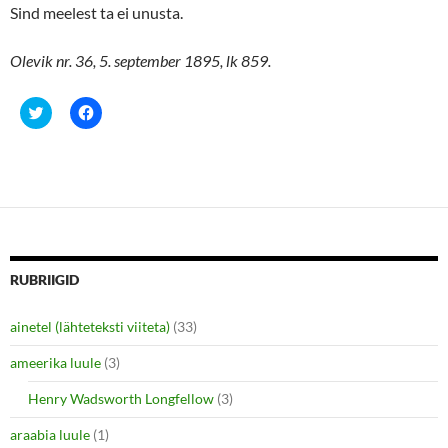
Sind meelest ta ei unusta.
Olevik nr. 36, 5. september 1895, lk 859.
C
C
l
l
i
i
c
c
k
k
t
t
o
o
s
s
h
h
a
a
r
r
e
e
o
o
n
n
RUBRIIGID
T
F
w
a
i
c
ainetel (lähteteksti viiteta)
(33)
t
e
t
b
e
o
ameerika luule
(3)
r
o
(
k
O
(
Henry Wadsworth Longfellow
(3)
p
O
e
p
araabia luule
n
(1)
e
s
n