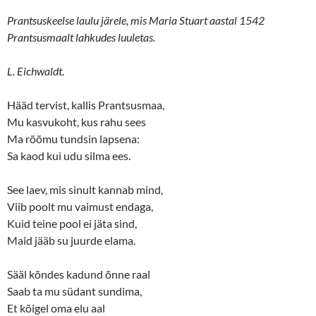
Prantsuskeelse laulu järele, mis Maria Stuart aastal 1542
Prantsusmaalt lahkudes luuletas.
L. Eichwaldt.
Hääd tervist, kallis Prantsusmaa,
Mu kasvukoht, kus rahu sees
Ma rõõmu tundsin lapsena:
Sa kaod kui udu silma ees.
See laev, mis sinult kannab mind,
Viib poolt mu vaimust endaga,
Kuid teine pool ei jäta sind,
Maid jääb su juurde elama.
Sääl kõndes kadund õnne raal
Saab ta mu südant sundima,
Et kõigel oma elu aal