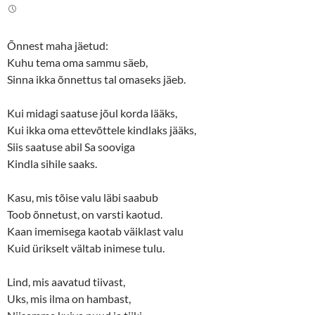
Õnnest maha jäetud:
Kuhu tema oma sammu säeb,
Sinna ikka õnnettus tal omaseks jäeb.
Kui midagi saatuse jõul korda lääks,
Kui ikka oma ettevõttele kindlaks jääks,
Siis saatuse abil Sa sooviga
Kindla sihile saaks.
Kasu, mis tõise valu läbi saabub
Toob õnnetust, on varsti kaotud.
Kaan imemisega kaotab väiklast valu
Kuid ürikselt vältab inimese tulu.
Lind, mis aavatud tiivast,
Uks, mis ilma on hambast,