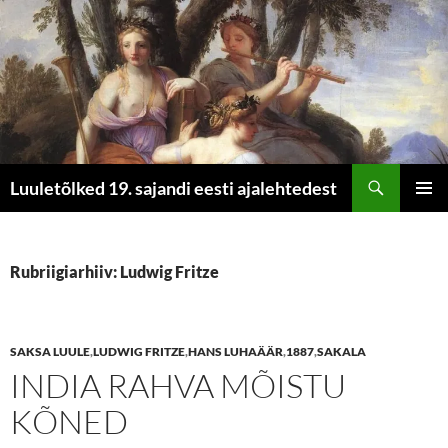
Otsi
Luuletõlked 19. sajandi eesti ajalehtedest
LIIGU
PEAME
SISU
JUURDE
Rubriigiarhiiv: Ludwig Fritze
SAKSA LUULE
,
LUDWIG FRITZE
,
HANS LUHAÄÄR
,
1887
,
SAKALA
INDIA RAHVA MÕISTU
KÕNED