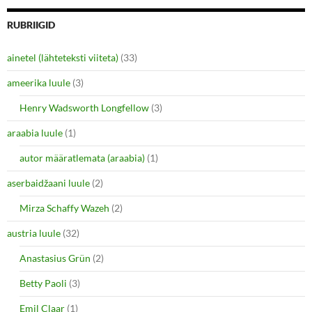
e
e
o
o
n
n
RUBRIIGID
T
F
w
a
i
c
ainetel (lähteteksti viiteta)
(33)
t
e
t
b
e
o
ameerika luule
(3)
r
o
(
k
O
(
Henry Wadsworth Longfellow
(3)
p
O
e
p
araabia luule
n
(1)
e
s
n
i
s
autor määratlemata (araabia)
(1)
n
i
n
n
e
n
aserbaidžaani luule
(2)
w
e
w
w
i
w
Mirza Schaffy Wazeh
(2)
n
i
d
n
o
d
austria luule
(32)
w
o
)
w
Anastasius Grün
(2)
)
Betty Paoli
(3)
Emil Claar
(1)