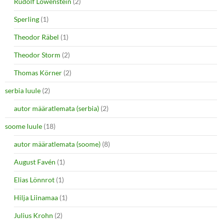
Rudolf Löwenstein
(2)
Sperling
(1)
Theodor Räbel
(1)
Theodor Storm
(2)
Thomas Körner
(2)
serbia luule
(2)
autor määratlemata (serbia)
(2)
soome luule
(18)
autor määratlemata (soome)
(8)
August Favén
(1)
Elias Lönnrot
(1)
Hilja Liinamaa
(1)
Julius Krohn
(2)