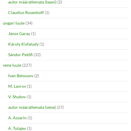
autor määratlemata (taani)
(2)
Claudius Rosenhoff
(1)
ungari luule
(34)
János Garay
(1)
Károly Kisfaludy
(1)
Sándor Petőfi
(32)
vene luule
(227)
Ivan Belousov
(2)
M. Lavrov
(1)
V. Shukov
(1)
autor määratlemata (vene)
(27)
A. Assarin
(1)
A. Tutajev
(1)