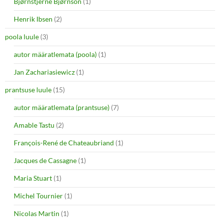
Bjørnstjerne Bjørnson
(1)
Henrik Ibsen
(2)
poola luule
(3)
autor määratlemata (poola)
(1)
Jan Zachariasiewicz
(1)
prantsuse luule
(15)
autor määratlemata (prantsuse)
(7)
Amable Tastu
(2)
François-René de Chateaubriand
(1)
Jacques de Cassagne
(1)
Maria Stuart
(1)
Michel Tournier
(1)
Nicolas Martin
(1)