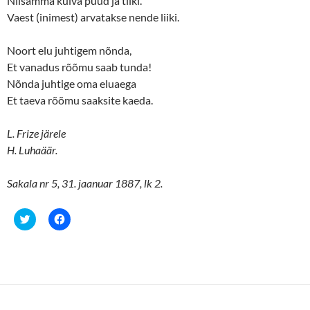
Niisamma kuiva puud ja tiiki.
Vaest (inimest) arvatakse nende liiki.
Noort elu juhtigem nõnda,
Et vanadus rõõmu saab tunda!
Nõnda juhtige oma eluaega
Et taeva rõõmu saaksite kaeda.
L. Frize järele
H. Luhaäär.
Sakala nr 5, 31. jaanuar 1887, lk 2.
C
C
l
l
i
i
c
c
k
k
t
t
o
o
s
s
h
h
a
a
r
r