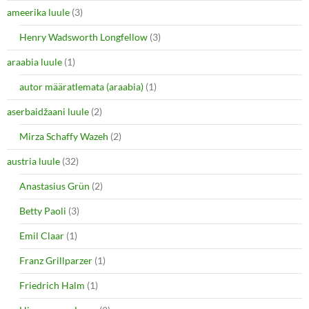
ameerika luule
(3)
Henry Wadsworth Longfellow
(3)
araabia luule
(1)
autor määratlemata (araabia)
(1)
aserbaidžaani luule
(2)
Mirza Schaffy Wazeh
(2)
austria luule
(32)
Anastasius Grün
(2)
Betty Paoli
(3)
Emil Claar
(1)
Franz Grillparzer
(1)
Friedrich Halm
(1)