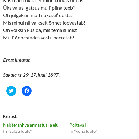
Kas teab ehk ta, et minu kurvas rinnas
Üks valus igatsus mull’ piina teeb?
Oh julgeksin ma Tiiukesel’ üelda,
Mis minul nii vaikselt õnnes joovastab!
Oh võiksin küsida, mis tema silmist
Mull’ õnnestades vastu naeratab!
Ernst Ilmatar.
Sakala nr 29, 17. juuli 1897.
C
C
l
l
i
i
c
c
k
k
t
t
o
o
Related
s
s
h
h
Naisterahhva armastus ja elu
Poltava I
a
a
r
r
In "saksa luule"
In "vene luule"
e
e
o
o