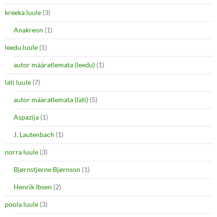
kreeka luule
(3)
Anakreon
(1)
leedu luule
(1)
autor määratlemata (leedu)
(1)
läti luule
(7)
autor määratlemata (läti)
(5)
Aspazija
(1)
J. Lautenbach
(1)
norra luule
(3)
Bjørnstjerne Bjørnson
(1)
Henrik Ibsen
(2)
poola luule
(3)