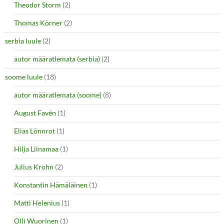
Theodor Storm
(2)
Thomas Körner
(2)
serbia luule
(2)
autor määratlemata (serbia)
(2)
soome luule
(18)
autor määratlemata (soome)
(8)
August Favén
(1)
Elias Lönnrot
(1)
Hilja Liinamaa
(1)
Julius Krohn
(2)
Konstantin Hämäläinen
(1)
Matti Helenius
(1)
Olli Wuorinen
(1)