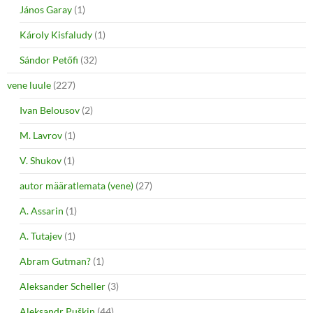
János Garay
(1)
Károly Kisfaludy
(1)
Sándor Petőfi
(32)
vene luule
(227)
Ivan Belousov
(2)
M. Lavrov
(1)
V. Shukov
(1)
autor määratlemata (vene)
(27)
A. Assarin
(1)
A. Tutajev
(1)
Abram Gutman?
(1)
Aleksander Scheller
(3)
Aleksandr Puškin
(44)