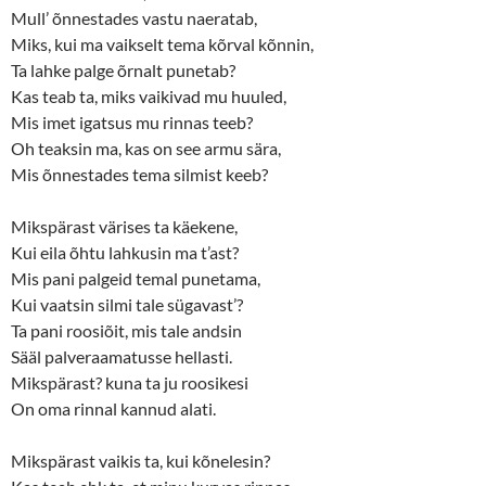
Mull’ õnnestades vastu naeratab,
Miks, kui ma vaikselt tema kõrval kõnnin,
Ta lahke palge õrnalt punetab?
Kas teab ta, miks vaikivad mu huuled,
Mis imet igatsus mu rinnas teeb?
Oh teaksin ma, kas on see armu sära,
Mis õnnestades tema silmist keeb?
Mikspärast värises ta käekene,
Kui eila õhtu lahkusin ma t’ast?
Mis pani palgeid temal punetama,
Kui vaatsin silmi tale sügavast’?
Ta pani roosiõit, mis tale andsin
Sääl palveraamatusse hellasti.
Mikspärast? kuna ta ju roosikesi
On oma rinnal kannud alati.
Mikspärast vaikis ta, kui kõnelesin?