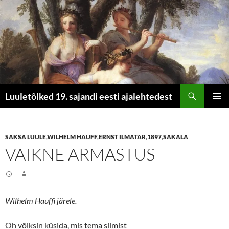
Otsi
Luuletõlked 19. sajandi eesti ajalehtedest
LIIGU
PEAME
SISU
JUURDE
SAKSA LUULE
,
WILHELM HAUFF
,
ERNST ILMATAR
,
1897
,
SAKALA
VAIKNE ARMASTUS
.
Wilhelm Hauffi järele.
Oh võiksin küsida, mis tema silmist