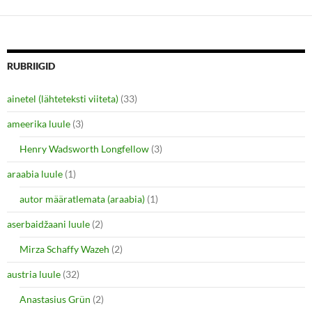
d
n
o
d
w
o
)
w
)
RUBRIIGID
ainetel (lähteteksti viiteta)
(33)
ameerika luule
(3)
Henry Wadsworth Longfellow
(3)
araabia luule
(1)
autor määratlemata (araabia)
(1)
aserbaidžaani luule
(2)
Mirza Schaffy Wazeh
(2)
austria luule
(32)
Anastasius Grün
(2)