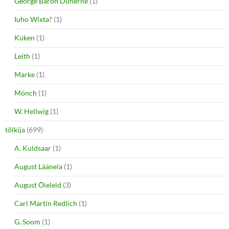
George Baron Duherne
(1)
Iuho Wixta?
(1)
Küken
(1)
Leith
(1)
Marke
(1)
Mönch
(1)
W. Hellwig
(1)
tõlkija
(699)
A. Kuldsaar
(1)
August Läänela
(1)
August Õieleid
(3)
Carl Martin Redlich
(1)
G. Soom
(1)