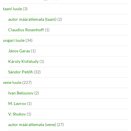
taani luule
(3)
autor määratlemata (taani)
(2)
Claudius Rosenhoff
(1)
ungari luule
(34)
János Garay
(1)
Károly Kisfaludy
(1)
Sándor Petőfi
(32)
vene luule
(227)
Ivan Belousov
(2)
M. Lavrov
(1)
V. Shukov
(1)
autor määratlemata (vene)
(27)