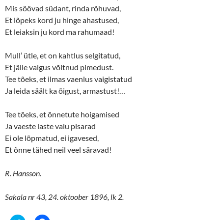
Mis söövad südant, rinda rõhuvad,
Et lõpeks kord ju hinge ahastused,
Et leiaksin ju kord ma rahumaad!
Mull’ ütle, et on kahtlus selgitatud,
Et jälle valgus võitnud pimedust.
Tee tõeks, et ilmas vaenlus vaigistatud
Ja leida säält ka õigust, armastust!…
Tee tõeks, et õnnetute hoigamised
Ja vaeste laste valu pisarad
Ei ole lõpmatud, ei igavesed,
Et õnne tähed neil veel säravad!
R. Hansson.
Sakala nr 43, 24. oktoober 1896, lk 2.