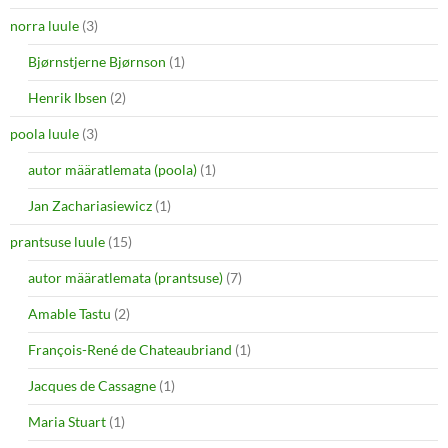
norra luule
(3)
Bjørnstjerne Bjørnson
(1)
Henrik Ibsen
(2)
poola luule
(3)
autor määratlemata (poola)
(1)
Jan Zachariasiewicz
(1)
prantsuse luule
(15)
autor määratlemata (prantsuse)
(7)
Amable Tastu
(2)
François-René de Chateaubriand
(1)
Jacques de Cassagne
(1)
Maria Stuart
(1)