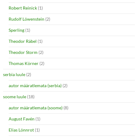
Robert Reinick
(1)
Rudolf Löwenstein
(2)
Sperling
(1)
Theodor Räbel
(1)
Theodor Storm
(2)
Thomas Körner
(2)
serbia luule
(2)
autor määratlemata (serbia)
(2)
soome luule
(18)
autor määratlemata (soome)
(8)
August Favén
(1)
Elias Lönnrot
(1)