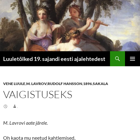
Otsi
Luuletõlked 19. sajandi eesti ajalehtedest
LIIGU
PEAME
SISU
JUURDE
VENE LUULE
,
M. LAVROV
,
RUDOLF HANSSON
,
1896
,
SAKALA
VAIGISTUSEKS
.
M. Lavrovi aate järele.
Oh kaota mu neetud kahtlemised,