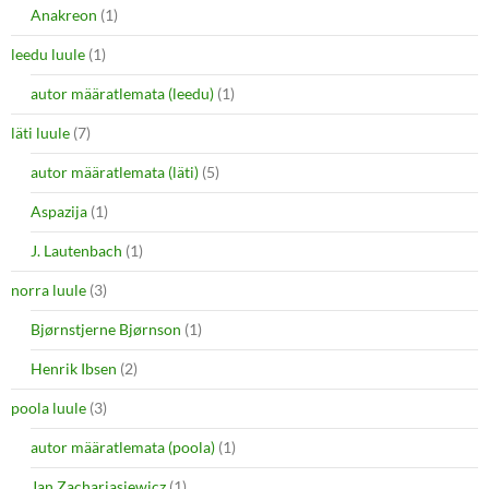
Anakreon
(1)
leedu luule
(1)
autor määratlemata (leedu)
(1)
läti luule
(7)
autor määratlemata (läti)
(5)
Aspazija
(1)
J. Lautenbach
(1)
norra luule
(3)
Bjørnstjerne Bjørnson
(1)
Henrik Ibsen
(2)
poola luule
(3)
autor määratlemata (poola)
(1)
Jan Zachariasiewicz
(1)