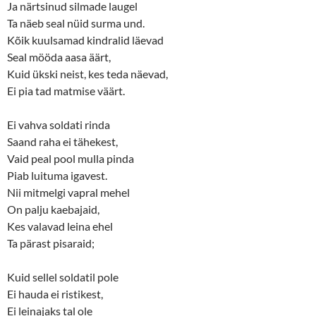
Ja närtsinud silmade laugel
Ta näeb seal nüid surma und.
Kõik kuulsamad kindralid läevad
Seal mööda aasa äärt,
Kuid ükski neist, kes teda näevad,
Ei pia tad matmise väärt.
Ei vahva soldati rinda
Saand raha ei tähekest,
Vaid peal pool mulla pinda
Piab luituma igavest.
Nii mitmelgi vapral mehel
On palju kaebajaid,
Kes valavad leina ehel
Ta pärast pisaraid;
Kuid sellel soldatil pole
Ei hauda ei ristikest,
Ei leinajaks tal ole