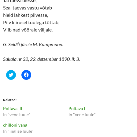
Tal taeva ülesse;
Seal taevas vastu võtab
Neid lahkest pilvesse,
Pilv kiirusel tuulega tõttab,
Viib nad võõrale väljale.
G. Seidl’i järele M. Kampmann.
Sakala nr 32, 22. detsember 1890, lk 3.
C
C
l
l
i
i
c
c
k
k
t
t
o
o
Related
s
s
h
h
Poltava III
Poltava I
a
a
r
r
In "vene luule"
In "vene luule"
e
e
o
o
chilloni vang
n
n
T
F
In "inglise luule"
w
a