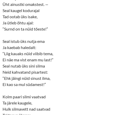
Üht ainustki omakstest.
—
Seal kaugel kodurajal
Tad ootab üks isake,
Ja ütleb õhtu ajal:
“Surnd on ta nüid tõeste!”
Seal istub üks nutja ema
Ja kaebab haledalt:
“Liig kauaks nüid viibib tema,
Ei näe ma vist enam mu last!”
Seal nutab üks sini silma
Neid kahvatand pisartest:
“Ehk jäingi nüid sinust ilma,
Ei kao sa mul südamest!”
Kolm paari silmi vaatvad
Ta järele kaugele,
Hulk silmavett nad saatvad