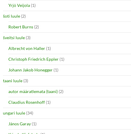
Yrjö Veijola
(1)
šoti luule
(2)
Robert Burns
(2)
šveitsi luule
(3)
Albrecht von Haller
(1)
Christoph Friedrich Eppler
(1)
Johann Jakob Honegger
(1)
taani luule
(3)
autor määratlemata (taani)
(2)
Claudius Rosenhoff
(1)
ungari luule
(34)
János Garay
(1)