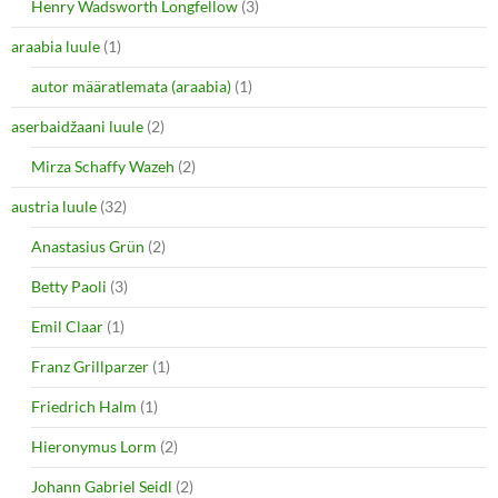
Henry Wadsworth Longfellow
(3)
araabia luule
(1)
autor määratlemata (araabia)
(1)
aserbaidžaani luule
(2)
Mirza Schaffy Wazeh
(2)
austria luule
(32)
Anastasius Grün
(2)
Betty Paoli
(3)
Emil Claar
(1)
Franz Grillparzer
(1)
Friedrich Halm
(1)
Hieronymus Lorm
(2)
Johann Gabriel Seidl
(2)