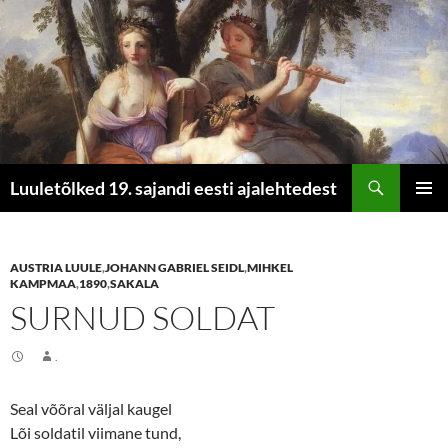
Otsi
Luuletõlked 19. sajandi eesti ajalehtedest
LIIGU
PEAME
SISU
JUURDE
AUSTRIA LUULE
,
JOHANN GABRIEL SEIDL
,
MIHKEL
KAMPMAA
,
1890
,
SAKALA
SURNUD SOLDAT
.
Seal võõral väljal kaugel
Lõi soldatil viimane tund,