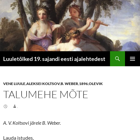
Otsi
Luuletõlked 19. sajandi eesti ajalehtedest
LIIGU
PEAME
SISU
JUURDE
VENE LUULE
,
ALEKSEI KOLTSOV
,
B. WEBER
,
1896
,
OLEVIK
TALUMEHE MÕTE
.
A. V. Koltsovi järele B. Weber.
Lauda istudes,