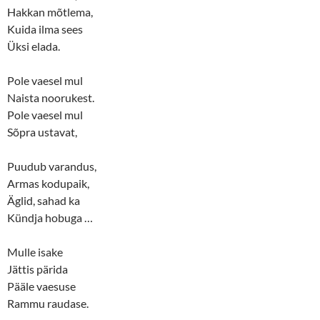
Hakkan mõtlema,
Kuida ilma sees
Üksi elada.
Pole vaesel mul
Naista noorukest.
Pole vaesel mul
Sõpra ustavat,
Puudub varandus,
Armas kodupaik,
Äglid, sahad ka
Kündja hobuga …
Mulle isake
Jättis pärida
Pääle vaesuse
Rammu raudase.