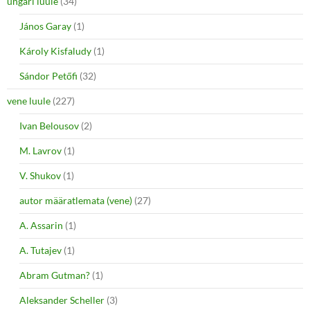
ungari luule
(34)
János Garay
(1)
Károly Kisfaludy
(1)
Sándor Petőfi
(32)
vene luule
(227)
Ivan Belousov
(2)
M. Lavrov
(1)
V. Shukov
(1)
autor määratlemata (vene)
(27)
A. Assarin
(1)
A. Tutajev
(1)
Abram Gutman?
(1)
Aleksander Scheller
(3)