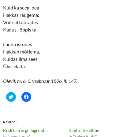
Kuid ka seegi pea
Hakkas raugema:
Võõrsil töötades
Kadus, lõppis ta.
Lauda istudes
Hakkan mõtlema,
Kuidas ilma sees
Üksi elada.
Olevik nr. 6, 6. veebruar 1896, lk 147.
C
C
l
l
i
i
c
c
k
k
t
t
o
o
Related
s
s
h
h
Kesk laia orgu lagedat …
Kepi kätte võtan!
a
a
r
r
In "vene luule"
In "saksa luule"