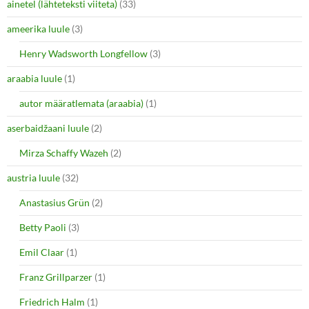
ainetel (lähteteksti viiteta)
(33)
ameerika luule
(3)
Henry Wadsworth Longfellow
(3)
araabia luule
(1)
autor määratlemata (araabia)
(1)
aserbaidžaani luule
(2)
Mirza Schaffy Wazeh
(2)
austria luule
(32)
Anastasius Grün
(2)
Betty Paoli
(3)
Emil Claar
(1)
Franz Grillparzer
(1)
Friedrich Halm
(1)