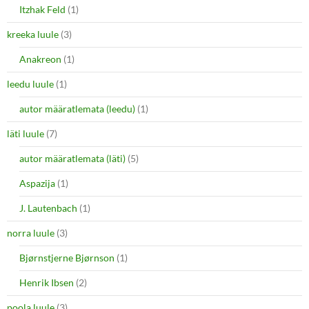
Itzhak Feld
(1)
kreeka luule
(3)
Anakreon
(1)
leedu luule
(1)
autor määratlemata (leedu)
(1)
läti luule
(7)
autor määratlemata (läti)
(5)
Aspazija
(1)
J. Lautenbach
(1)
norra luule
(3)
Bjørnstjerne Bjørnson
(1)
Henrik Ibsen
(2)
poola luule
(3)