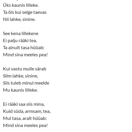
Üks kaunis lilleke.
Ta õis kui selge taevas
Nii lahke, sinine.
See kena lillekene
Ei palju rääki tea,
Ta ainult tasa hüüab:
Mind sina meeles pea!
Kui vastu mulle särab
Silm lahke, sinine,
Siis tuleb minul meelde
Mu kaunis lilleke.
Ei rääki saa siis mina,
Kuid süda, armsam, tea,
Mul tasa, aralt hüüab:
Mind sina meeles pea!