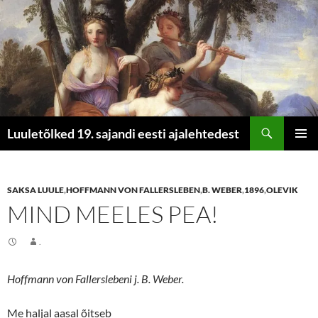
Otsi
Luuletõlked 19. sajandi eesti ajalehtedest
LIIGU
PEAME
SISU
JUURDE
SAKSA LUULE
,
HOFFMANN VON FALLERSLEBEN
,
B. WEBER
,
1896
,
OLEVIK
MIND MEELES PEA!
.
Hoffmann von Fallerslebeni j. B. Weber.
Me haljal aasal õitseb