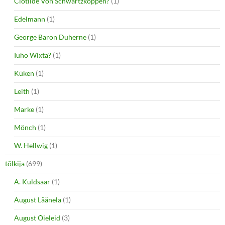
Clotilde Von Schwartzkoppen?
(1)
Edelmann
(1)
George Baron Duherne
(1)
Iuho Wixta?
(1)
Küken
(1)
Leith
(1)
Marke
(1)
Mönch
(1)
W. Hellwig
(1)
tõlkija
(699)
A. Kuldsaar
(1)
August Läänela
(1)
August Õieleid
(3)