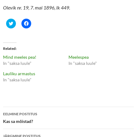
Olevik nr. 19, 7. mai 1896, lk 449.
C
C
l
l
i
i
c
c
k
k
t
t
o
o
Related
s
s
h
h
Mind meeles pea!
Meelespea
a
a
r
r
In "saksa luule"
In "saksa luule"
e
e
o
o
Lauliku armastus
n
n
T
F
In "saksa luule"
w
a
i
c
t
e
t
b
e
o
r
o
(
k
Postituste
O
(
p
O
EELMINE POSTITUS
e
p
töölaud
Kas sa mõistad?
n
e
s
n
i
s
n
i
JÄRGMINE POSTITUS