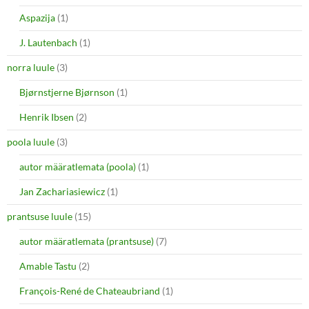
Aspazija
(1)
J. Lautenbach
(1)
norra luule
(3)
Bjørnstjerne Bjørnson
(1)
Henrik Ibsen
(2)
poola luule
(3)
autor määratlemata (poola)
(1)
Jan Zachariasiewicz
(1)
prantsuse luule
(15)
autor määratlemata (prantsuse)
(7)
Amable Tastu
(2)
François-René de Chateaubriand
(1)