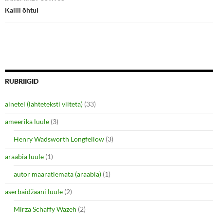
n
n
e
n
Kallil õhtul
w
e
w
w
i
w
n
i
d
n
o
d
w
o
)
w
)
RUBRIIGID
ainetel (lähteteksti viiteta)
(33)
ameerika luule
(3)
Henry Wadsworth Longfellow
(3)
araabia luule
(1)
autor määratlemata (araabia)
(1)
aserbaidžaani luule
(2)
Mirza Schaffy Wazeh
(2)