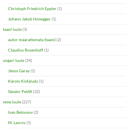
Christoph Friedrich Eppler
(1)
Johann Jakob Honegger
(1)
taani luule
(3)
autor määratlemata (taani)
(2)
Claudius Rosenhoff
(1)
ungari luule
(34)
János Garay
(1)
Károly Kisfaludy
(1)
Sándor Petőfi
(32)
vene luule
(227)
Ivan Belousov
(2)
M. Lavrov
(1)