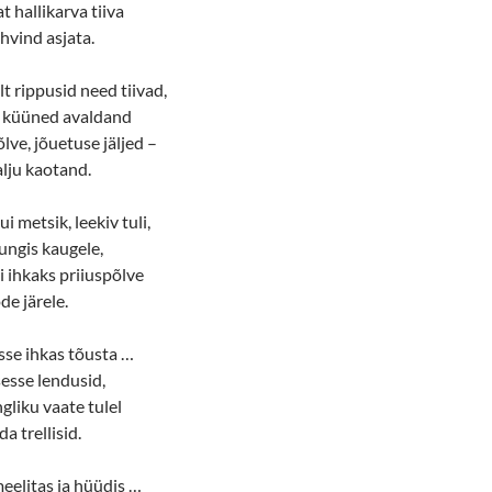
 hallikarva tiiva
ehvind asjata.
lt rippusid need tiivad,
ei küüned avaldand
lve, jõuetuse jäljed –
alju kaotand.
ui metsik, leekiv tuli,
ungis kaugele,
i ihkaks priiuspõlve
de järele.
sse ihkas tõusta …
esse lendusid,
gliku vaate tulel
a trellisid.
eelitas ja hüüdis …