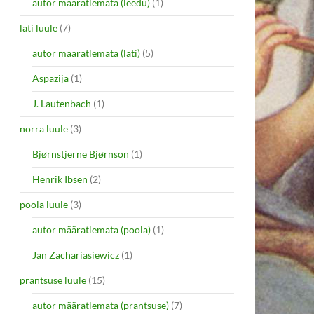
autor määratlemata (leedu)
(1)
läti luule
(7)
autor määratlemata (läti)
(5)
Aspazija
(1)
J. Lautenbach
(1)
norra luule
(3)
Bjørnstjerne Bjørnson
(1)
Henrik Ibsen
(2)
poola luule
(3)
autor määratlemata (poola)
(1)
Jan Zachariasiewicz
(1)
prantsuse luule
(15)
autor määratlemata (prantsuse)
(7)