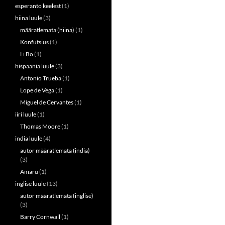
esperanto keelest
(1)
hiina luule
(3)
määratlemata (hiina)
(1)
Konfutsius
(1)
Li Bo
(1)
hispaania luule
(3)
Antonio Trueba
(1)
Lope de Vega
(1)
Miguel de Cervantes
(1)
iiri luule
(1)
Thomas Moore
(1)
india luule
(4)
autor määratlemata (india)
(3)
Amaru
(1)
inglise luule
(13)
autor määratlemata (inglise)
(3)
Barry Cornwall
(1)