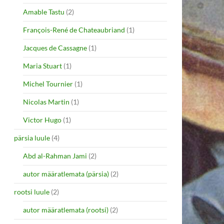
Amable Tastu
(2)
François-René de Chateaubriand
(1)
Jacques de Cassagne
(1)
Maria Stuart
(1)
Michel Tournier
(1)
Nicolas Martin
(1)
Victor Hugo
(1)
pärsia luule
(4)
Abd al-Rahman Jami
(2)
autor määratlemata (pärsia)
(2)
rootsi luule
(2)
autor määratlemata (rootsi)
(2)