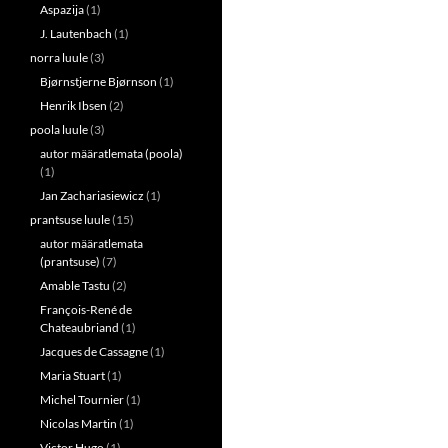
Aspazija
(1)
J. Lautenbach
(1)
norra luule
(3)
Bjørnstjerne Bjørnson
(1)
Henrik Ibsen
(2)
poola luule
(3)
autor määratlemata (poola)
(1)
Jan Zachariasiewicz
(1)
prantsuse luule
(15)
autor määratlemata
(prantsuse)
(7)
Amable Tastu
(2)
François-René de
Chateaubriand
(1)
Jacques de Cassagne
(1)
Maria Stuart
(1)
Michel Tournier
(1)
Nicolas Martin
(1)
Victor Hugo
(1)