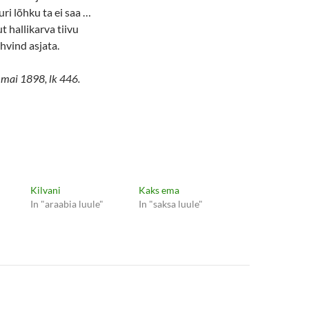
ri lõhku ta ei saa …
 hallikarva tiivu
ehvind asjata.
. mai 1898, lk 446.
Kilvani
Kaks ema
In "araabia luule"
In "saksa luule"
e