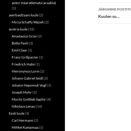
O
(
autor määratlemata (araabia)
p
O
e
p
(1)
JÄRGMINE POSTIT
n
e
aserbaidžaani luule
(2)
s
n
Kuulen su…
i
s
Mirza Schaffy Wazeh
(2)
n
i
n
n
austria luule
(32)
e
n
w
e
Anastasius Grün
(2)
w
w
i
w
Betty Paoli
(3)
n
i
d
n
Emil Claar
(1)
o
d
w
o
Franz Grillparzer
(1)
)
w
Friedrich Halm
(1)
)
Hieronymus Lorm
(2)
Johann Gabriel Seidl
(2)
Johann Nepomuk Vogl
(1)
Joseph Mohr
(1)
Moritz Gottlieb Saphir
(4)
Nikolaus Lenau
(14)
Eesti luule
(3)
Carl Hermann
(2)
Mihkel Kampmaa
(1)