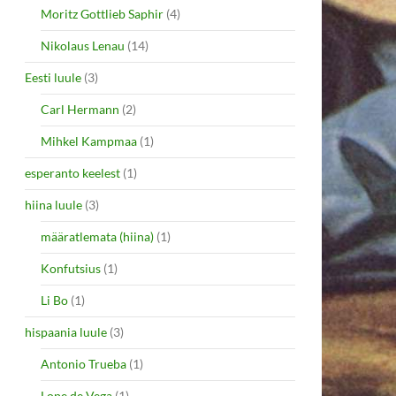
Moritz Gottlieb Saphir
(4)
Nikolaus Lenau
(14)
Eesti luule
(3)
Carl Hermann
(2)
Mihkel Kampmaa
(1)
esperanto keelest
(1)
hiina luule
(3)
määratlemata (hiina)
(1)
Konfutsius
(1)
Li Bo
(1)
hispaania luule
(3)
Antonio Trueba
(1)
Lope de Vega
(1)