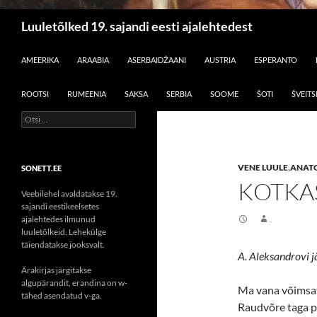
Otsi
Luuletõlked 19. sajandi eesti ajalehtedest
LIIGU SISU JUURDE
AMEERIKA
ARAABIA
ASERBAIDŽAANI
AUSTRIA
ESPERANTO
ROOTSI
RUMEENIA
SAKSA
SERBIA
SOOME
ŠOTI
ŠVEITS
Otsi:
VENE LUULE
,
ANAT
SONETT.EE
KOTKA
Veebilehel avaldatakse 19.
sajandi eestikeelsetes
ajalehtedes ilmunud
.
luuletõlkeid. Lehekülge
täiendatakse jooksvalt.
A. Aleksandrovi j
Ärakirjas järgitakse
algupärandit, erandina on w-
Ma vana võimsat
tähed asendatud v-ga.
Raudvõre taga pu