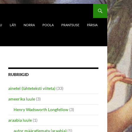
DU
LÄTI
NORRA
POOLA
PRANTSUSE
PÄRSIA
RUBRIIGID
ainetel (lähteteksti viiteta)
(33)
ameerika luule
(3)
Henry Wadsworth Longfellow
(3)
araabia luule
(1)
autor määratlemata (araabia)
(1)