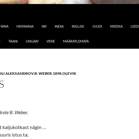
HIINA
HISPAANIA
IIRI
INDIA
INGLISE
JUUDI
KREEKA
LEE
I
TAANI
UNGARI
VENE
MÄÄRATLEMATA
OLI ALEKSANDROV
,
B. WEBER
,
1898
,
OLEVIK
S
ärele B. Weber.
 kaljukotkast nägin …
uris istus ta;