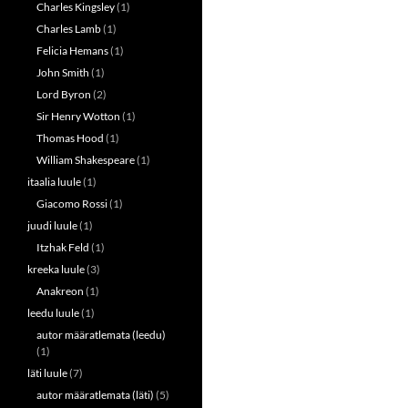
Charles Kingsley
(1)
Charles Lamb
(1)
Felicia Hemans
(1)
John Smith
(1)
Lord Byron
(2)
Sir Henry Wotton
(1)
Thomas Hood
(1)
William Shakespeare
(1)
itaalia luule
(1)
Giacomo Rossi
(1)
juudi luule
(1)
Itzhak Feld
(1)
kreeka luule
(3)
Anakreon
(1)
leedu luule
(1)
autor määratlemata (leedu)
(1)
läti luule
(7)
autor määratlemata (läti)
(5)