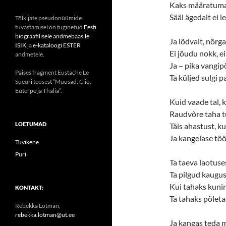
Kaks määratumat
Sääl ägedalt ei l
Tõlkijate pseudonüümide
tuvastamisel on tuginetud
Eesti
biograafilisele andmebaasile
Ja lõdvalt, nõrga
ISIK
ja
e-kataloogi ESTER
Ei jõudu nokk, 
andmetele.
Ja – pika vangipõ
Päises fragment Eustache Le
Ta küljed sulgi p
Sueuri teosest “Muusad: Clio,
Euterpe ja Thalia”.
Kuid vaade tal, k
Raudvõre taha t
LOETUMAD
Täis ahastust, ku
Ja kangelase töö
Tuvikene
Puri
Ta taeva laotuse
Ta pilgud kaugus
Kui tahaks kunin
KONTAKT:
Ta tahaks põletad
Rebekka Lotman,
rebekka.lotman@ut.ee
Ja kangas teda m