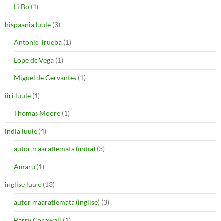
Li Bo
(1)
hispaania luule
(3)
Antonio Trueba
(1)
Lope de Vega
(1)
Miguel de Cervantes
(1)
iiri luule
(1)
Thomas Moore
(1)
india luule
(4)
autor määratlemata (india)
(3)
Amaru
(1)
inglise luule
(13)
autor määratlemata (inglise)
(3)
Barry Cornwall
(1)