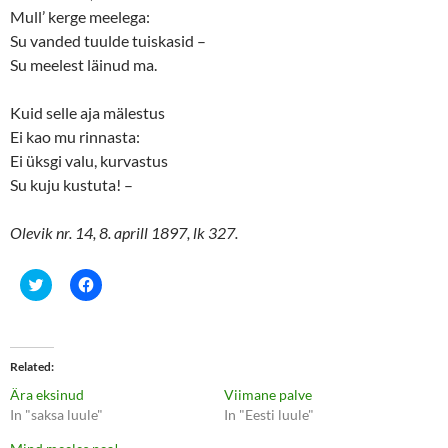
Mull’ kerge meelega:
Su vanded tuulde tuiskasid –
Su meelest läinud ma.
Kuid selle aja mälestus
Ei kao mu rinnasta:
Ei üksgi valu, kurvastus
Su kuju kustuta! –
Olevik nr. 14, 8. aprill 1897, lk 327.
C
C
l
l
i
i
c
c
k
k
t
t
o
o
Related
s
s
h
h
Ära eksinud
Viimane palve
a
a
r
r
In "saksa luule"
In "Eesti luule"
e
e
o
o