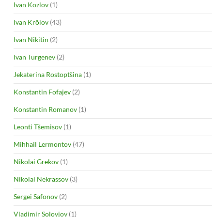
Ivan Kozlov
(1)
Ivan Krõlov
(43)
Ivan Nikitin
(2)
Ivan Turgenev
(2)
Jekaterina Rostoptšina
(1)
Konstantin Fofajev
(2)
Konstantin Romanov
(1)
Leonti Tšemisov
(1)
Mihhail Lermontov
(47)
Nikolai Grekov
(1)
Nikolai Nekrassov
(3)
Sergei Safonov
(2)
Vladimir Solovjov
(1)