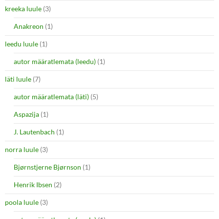
kreeka luule
(3)
Anakreon
(1)
leedu luule
(1)
autor määratlemata (leedu)
(1)
läti luule
(7)
autor määratlemata (läti)
(5)
Aspazija
(1)
J. Lautenbach
(1)
norra luule
(3)
Bjørnstjerne Bjørnson
(1)
Henrik Ibsen
(2)
poola luule
(3)