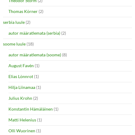
Theodor Storm
(2)
Thomas Körner
(2)
serbia luule
(2)
autor määratlemata (serbia)
(2)
soome luule
(18)
autor määratlemata (soome)
(8)
August Favén
(1)
Elias Lönnrot
(1)
Hilja Liinamaa
(1)
Julius Krohn
(2)
Konstantin Hämäläinen
(1)
Matti Helenius
(1)
Olli Wuorinen
(1)