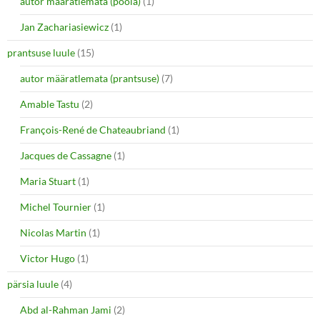
autor määratlemata (poola)
(1)
Jan Zachariasiewicz
(1)
prantsuse luule
(15)
autor määratlemata (prantsuse)
(7)
Amable Tastu
(2)
François-René de Chateaubriand
(1)
Jacques de Cassagne
(1)
Maria Stuart
(1)
Michel Tournier
(1)
Nicolas Martin
(1)
Victor Hugo
(1)
pärsia luule
(4)
Abd al-Rahman Jami
(2)