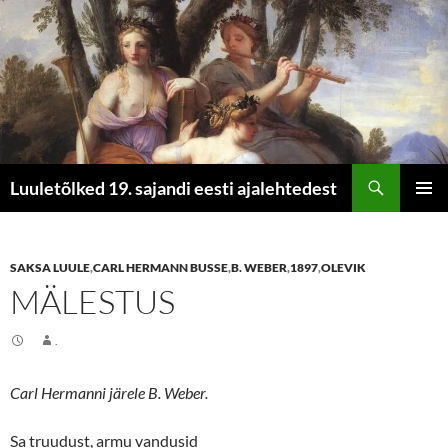
Otsi
Luuletõlked 19. sajandi eesti ajalehtedest
LIIGU
PEAME
SISU
JUURDE
SAKSA LUULE
,
CARL HERMANN BUSSE
,
B. WEBER
,
1897
,
OLEVIK
MÄLESTUS
.
Carl Hermanni järele B. Weber.
Sa truudust, armu vandusid