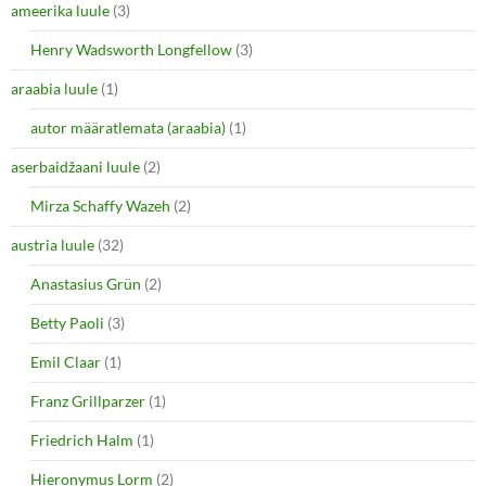
ameerika luule
(3)
Henry Wadsworth Longfellow
(3)
araabia luule
(1)
autor määratlemata (araabia)
(1)
aserbaidžaani luule
(2)
Mirza Schaffy Wazeh
(2)
austria luule
(32)
Anastasius Grün
(2)
Betty Paoli
(3)
Emil Claar
(1)
Franz Grillparzer
(1)
Friedrich Halm
(1)
Hieronymus Lorm
(2)