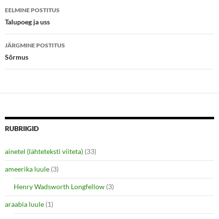
Postituste
O
(
p
O
EELMINE POSTITUS
e
p
töölaud
Talupoeg ja uss
n
e
s
n
i
s
n
i
JÄRGMINE POSTITUS
n
n
e
n
Sõrmus
w
e
w
w
i
w
n
i
d
n
o
d
w
o
)
w
)
RUBRIIGID
ainetel (lähteteksti viiteta)
(33)
ameerika luule
(3)
Henry Wadsworth Longfellow
(3)
araabia luule
(1)