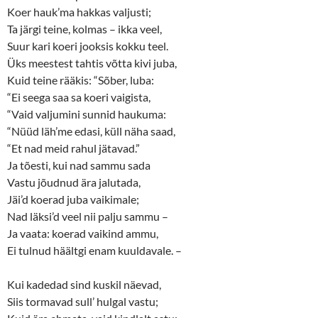
Koer hauk’ma hakkas valjusti;
Ta järgi teine, kolmas – ikka veel,
Suur kari koeri jooksis kokku teel.
Üks meestest tahtis võtta kivi juba,
Kuid teine rääkis: “Sõber, luba:
“Ei seega saa sa koeri vaigista,
“Vaid valjumini sunnid haukuma:
“Nüüd läh’me edasi, küll näha saad,
“Et nad meid rahul jätavad.”
Ja tõesti, kui nad sammu sada
Vastu jõudnud ära jalutada,
Jäi’d koerad juba vaikimale;
Nad läksi’d veel nii palju sammu –
Ja vaata: koerad vaikind ammu,
Ei tulnud häältgi enam kuuldavale. –
Kui kadedad sind kuskil näevad,
Siis tormavad sull’ hulgal vastu;