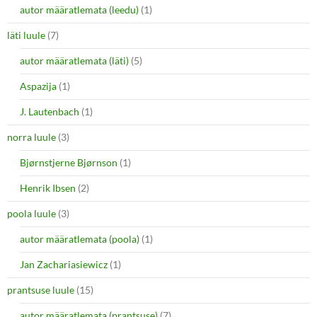
autor määratlemata (leedu)
(1)
läti luule
(7)
autor määratlemata (läti)
(5)
Aspazija
(1)
J. Lautenbach
(1)
norra luule
(3)
Bjørnstjerne Bjørnson
(1)
Henrik Ibsen
(2)
poola luule
(3)
autor määratlemata (poola)
(1)
Jan Zachariasiewicz
(1)
prantsuse luule
(15)
autor määratlemata (prantsuse)
(7)