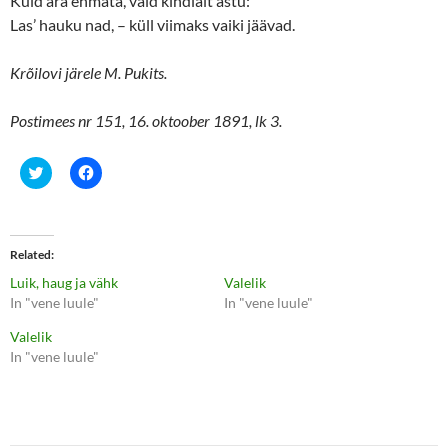
Kuid ära ehmata, vaid kindlalt astu:
Las’ hauku nad, – küll viimaks vaiki jäävad.
Krõilovi järele M. Pukits.
Postimees nr 151, 16. oktoober 1891, lk 3.
C
C
l
l
i
i
c
c
k
k
t
t
o
o
Related
s
s
h
h
Luik, haug ja vähk
Valelik
a
a
r
r
In "vene luule"
In "vene luule"
e
e
o
o
Valelik
n
n
T
F
In "vene luule"
w
a
i
c
t
e
t
b
e
o
r
o
(
k