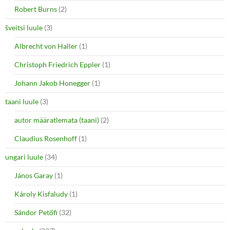
Robert Burns
(2)
šveitsi luule
(3)
Albrecht von Haller
(1)
Christoph Friedrich Eppler
(1)
Johann Jakob Honegger
(1)
taani luule
(3)
autor määratlemata (taani)
(2)
Claudius Rosenhoff
(1)
ungari luule
(34)
János Garay
(1)
Károly Kisfaludy
(1)
Sándor Petőfi
(32)