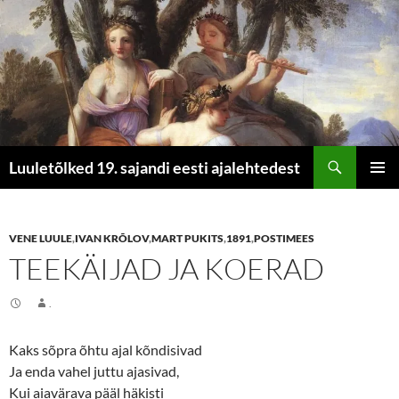
Otsi
Luuletõlked 19. sajandi eesti ajalehtedest
LIIGU
PEAME
SISU
JUURDE
VENE LUULE
,
IVAN KRÕLOV
,
MART PUKITS
,
1891
,
POSTIMEES
TEEKÄIJAD JA KOERAD
.
Kaks sõpra õhtu ajal kõndisivad
Ja enda vahel juttu ajasivad,
Kui aiavärava pääl häkisti