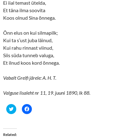
Ei iial temast ütelda,
Et täna ilma soovita
Koos olnud Sina õnnega.
Õnn elus on kui silmapilk;
Kui ta s’ust juba läinud,
Kui rahu rinnast viinud,
Siis süda tunneb valuga,
Et ilnud koos kord õnnega.
Vabalt Greifi järele: A. H. T.
Valguse lisaleht nr 11, 19. juuni 1890, lk 88.
C
C
l
l
i
i
c
c
k
k
t
t
o
o
Related
s
s