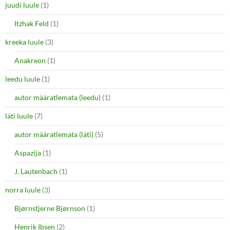
juudi luule
(1)
Itzhak Feld
(1)
kreeka luule
(3)
Anakreon
(1)
leedu luule
(1)
autor määratlemata (leedu)
(1)
läti luule
(7)
autor määratlemata (läti)
(5)
Aspazija
(1)
J. Lautenbach
(1)
norra luule
(3)
Bjørnstjerne Bjørnson
(1)
Henrik Ibsen
(2)