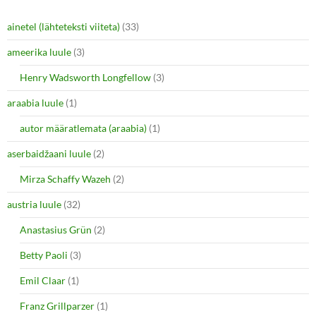
ainetel (lähteteksti viiteta)
(33)
ameerika luule
(3)
Henry Wadsworth Longfellow
(3)
araabia luule
(1)
autor määratlemata (araabia)
(1)
aserbaidžaani luule
(2)
Mirza Schaffy Wazeh
(2)
austria luule
(32)
Anastasius Grün
(2)
Betty Paoli
(3)
Emil Claar
(1)
Franz Grillparzer
(1)