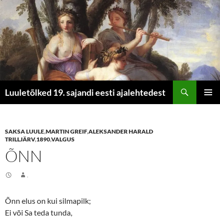
Otsi
Luuletõlked 19. sajandi eesti ajalehtedest
LIIGU
PEAME
SISU
JUURDE
SAKSA LUULE
,
MARTIN GREIF
,
ALEKSANDER HARALD
TRILLJÄRV
,
1890
,
VALGUS
ÕNN
.
Õnn elus on kui silmapilk;
Ei või Sa teda tunda,