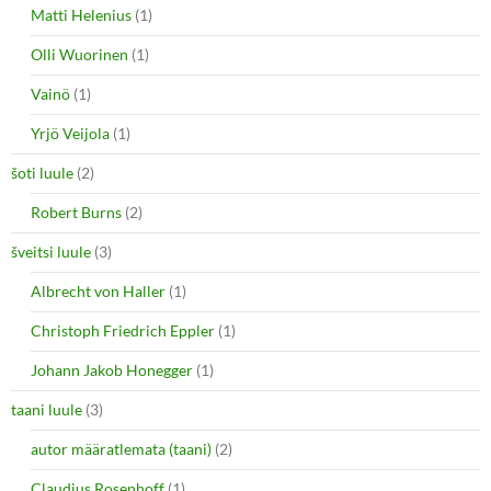
Matti Helenius
(1)
Olli Wuorinen
(1)
Vainö
(1)
Yrjö Veijola
(1)
šoti luule
(2)
Robert Burns
(2)
šveitsi luule
(3)
Albrecht von Haller
(1)
Christoph Friedrich Eppler
(1)
Johann Jakob Honegger
(1)
taani luule
(3)
autor määratlemata (taani)
(2)
Claudius Rosenhoff
(1)