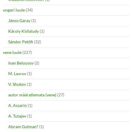
ungari luule
(34)
János Garay
(1)
Károly Kisfaludy
(1)
Sándor Petőfi
(32)
vene luule
(227)
Ivan Belousov
(2)
M. Lavrov
(1)
V. Shukov
(1)
autor määratlemata (vene)
(27)
A. Assarin
(1)
A. Tutajev
(1)
Abram Gutman?
(1)