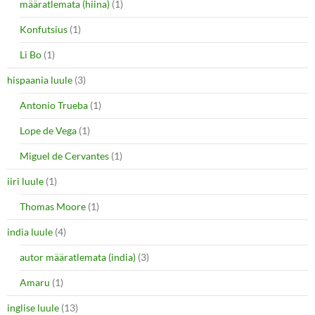
määratlemata (hiina)
(1)
Konfutsius
(1)
Li Bo
(1)
hispaania luule
(3)
Antonio Trueba
(1)
Lope de Vega
(1)
Miguel de Cervantes
(1)
iiri luule
(1)
Thomas Moore
(1)
india luule
(4)
autor määratlemata (india)
(3)
Amaru
(1)
inglise luule
(13)