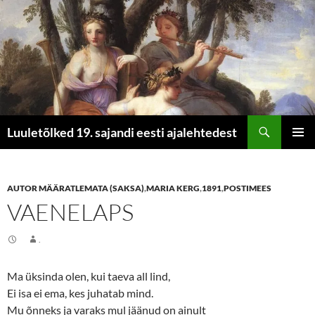
Otsi
Luuletõlked 19. sajandi eesti ajalehtedest
LIIGU
PEAME
SISU
JUURDE
AUTOR MÄÄRATLEMATA (SAKSA)
,
MARIA KERG
,
1891
,
POSTIMEES
VAENELAPS
.
Ma üksinda olen, kui taeva all lind,
Ei isa ei ema, kes juhatab mind.
Mu õnneks ja varaks mul jäänud on ainult