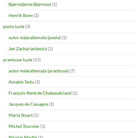
Bjørnstjerne Bjørnson
(1)
Henrik Ibsen
(2)
poola luule
(3)
autor määratlemata (poola)
(1)
Jan Zachariasiewicz
(1)
prantsuse luule
(15)
autor määratlemata (prantsuse)
(7)
Amable Tastu
(2)
François-René de Chateaubriand
(1)
Jacques de Cassagne
(1)
Maria Stuart
(1)
Michel Tournier
(1)
Nicolas Martin
(1)