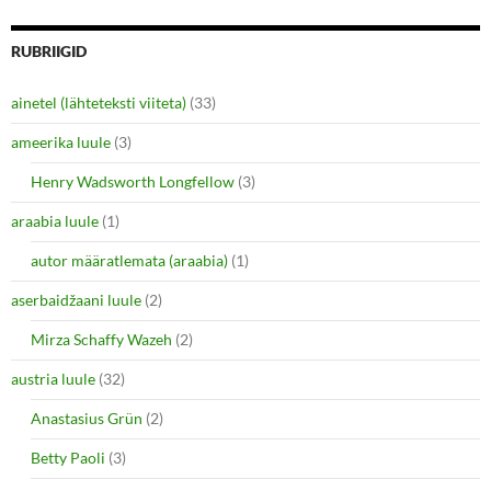
)
RUBRIIGID
ainetel (lähteteksti viiteta)
(33)
ameerika luule
(3)
Henry Wadsworth Longfellow
(3)
araabia luule
(1)
autor määratlemata (araabia)
(1)
aserbaidžaani luule
(2)
Mirza Schaffy Wazeh
(2)
austria luule
(32)
Anastasius Grün
(2)
Betty Paoli
(3)