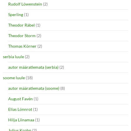
Rudolf Löwenstein
(2)
Sperling
(1)
Theodor Räbel
(1)
Theodor Storm
(2)
Thomas Körner
(2)
serbia luule
(2)
autor määratlemata (serbia)
(2)
soome luule
(18)
autor määratlemata (soome)
(8)
August Favén
(1)
Elias Lönnrot
(1)
Hilja Liinamaa
(1)
Julius Krohn
(2)