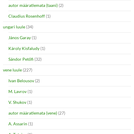
autor määratlemata (taani)
(2)
Claudius Rosenhoff
(1)
ungari luule
(34)
János Garay
(1)
Károly Kisfaludy
(1)
Sándor Petőfi
(32)
vene luule
(227)
Ivan Belousov
(2)
M. Lavrov
(1)
V. Shukov
(1)
autor määratlemata (vene)
(27)
A. Assarin
(1)