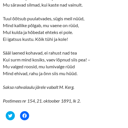
Mu säravad silmad, kui kaste nad vainult.
Tuul õõtsub puulatvades, sügis meil nüüd,
Mind kallike põlgab, mu vaene on rüüd,
Mul kulda ja hõbedat ehteks ei pole.
Ei igatsus kustu. Kõik tühi ja kole!
Sääl laened kohavad, ei rahust nad tea
Kui surm mind kosiks, vaev lõpnud siis pea! –
Mu valged roosid, mu lumivalge rüüd
Mind ehivad, rahu ja õnn siis mu hüüd.
Saksa rahvalaulu järele vabalt M. Kerg.
Postimees nr 154, 21. oktoober 1891, lk 2.
C
C
l
l
i
i
c
c