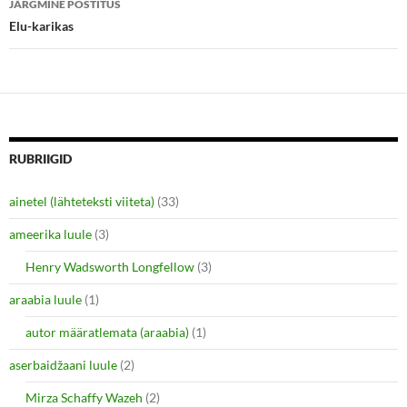
JÄRGMINE POSTITUS
n
n
e
n
Elu-karikas
w
e
w
w
i
w
n
i
d
n
o
d
w
o
)
w
)
RUBRIIGID
ainetel (lähteteksti viiteta)
(33)
ameerika luule
(3)
Henry Wadsworth Longfellow
(3)
araabia luule
(1)
autor määratlemata (araabia)
(1)
aserbaidžaani luule
(2)
Mirza Schaffy Wazeh
(2)