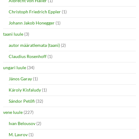
Albrecht von Haller
(1)
Christoph Friedrich Eppler
(1)
Johann Jakob Honegger
(1)
taani luule
(3)
autor määratlemata (taani)
(2)
Claudius Rosenhoff
(1)
ungari luule
(34)
János Garay
(1)
Károly Kisfaludy
(1)
Sándor Petőfi
(32)
vene luule
(227)
Ivan Belousov
(2)
M. Lavrov
(1)