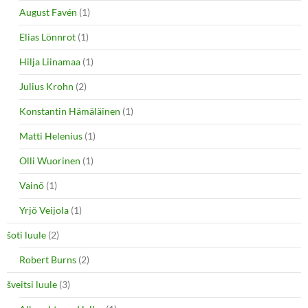
August Favén
(1)
Elias Lönnrot
(1)
Hilja Liinamaa
(1)
Julius Krohn
(2)
Konstantin Hämäläinen
(1)
Matti Helenius
(1)
Olli Wuorinen
(1)
Vainö
(1)
Yrjö Veijola
(1)
šoti luule
(2)
Robert Burns
(2)
šveitsi luule
(3)