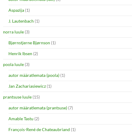
Aspazija
(1)
J. Lautenbach
(1)
norra luule
(3)
Bjørnstjerne Bjørnson
(1)
Henrik Ibsen
(2)
poola luule
(3)
autor määratlemata (poola)
(1)
Jan Zachariasiewicz
(1)
prantsuse luule
(15)
autor määratlemata (prantsuse)
(7)
Amable Tastu
(2)
François-René de Chateaubriand
(1)