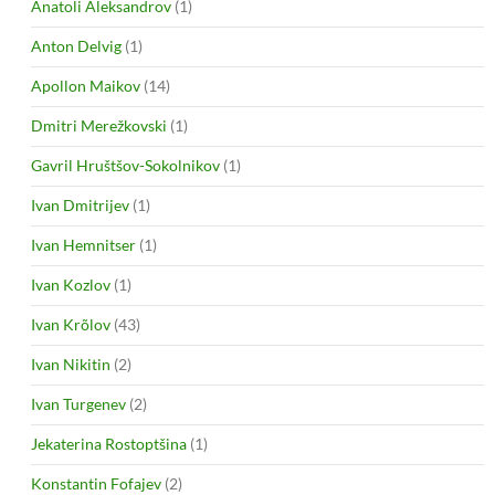
Anatoli Aleksandrov
(1)
Anton Delvig
(1)
Apollon Maikov
(14)
Dmitri Merežkovski
(1)
Gavril Hruštšov-Sokolnikov
(1)
Ivan Dmitrijev
(1)
Ivan Hemnitser
(1)
Ivan Kozlov
(1)
Ivan Krõlov
(43)
Ivan Nikitin
(2)
Ivan Turgenev
(2)
Jekaterina Rostoptšina
(1)
Konstantin Fofajev
(2)