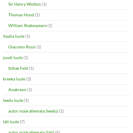
Sir Henry Wotton
(1)
Thomas Hood
(1)
William Shakespeare
(1)
itaalia luule
(1)
Giacomo Rossi
(1)
juudi luule
(1)
Itzhak Feld
(1)
kreeka luule
(3)
Anakreon
(1)
leedu luule
(1)
autor määratlemata (leedu)
(1)
läti luule
(7)
autor määratlemata (läti)
(5)