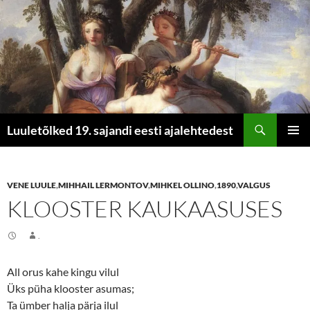
Otsi
Luuletõlked 19. sajandi eesti ajalehtedest
LIIGU
PEAME
SISU
JUURDE
VENE LUULE
,
MIHHAIL LERMONTOV
,
MIHKEL OLLINO
,
1890
,
VALGUS
KLOOSTER KAUKAASUSES
.
All orus kahe kingu vilul
Üks püha klooster asumas;
Ta ümber halja pärja ilul