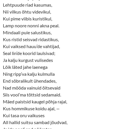
Lehtpuude riad kasumas,
Nii vilkus õhtu videvikul,
Kui pime viibis kuristikul,
Lamp noore nonni akna peal.
Mindaali puie salustikus,
Kus ristid seisvad ridastikus,
Kui vaiksed hauu’de vahtijad,
Seal lin’de koorid laulsivad;
Ja kalju kurgust vulisedes
Lõik läted jahe laenega
Ning ripp’va kalju kulmulla
End sõbralikult ühendades,
Nad mööda vainuid õitsevaid
Siis vool’ma tõttsid sedamaid.
Mäed paistsid kaugel põhja rajal,
Kus hommikuse koidu ajal,
—
Kui tasa oru vaikuses
All hallid suitsu sambad jõudvad,