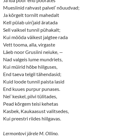
Ja ida pool’ end pöörates
Muesiinid rahvast palvel’ nõuudvad;
Ja kõrgelt tornilt mahedalt
Kell püiab uin’jaid äratada
Sell vaiksel tunnil pühakalt;
Kui mööda väikest jalgtee rada
Vett tooma, alla, virgaste
Läeb noor Grusiini neiuke,
—
Nad valgeis lume mundriets,
Kui müirid hõbe hiilguses,
End taeva telgil tähendasid;
Kuid loode tunnil paista lasid
End kuues purpur punases.
Nei’ keskel, pilvi tülitades,
Pead kõrgem teisi kehetas
Kasbek, Kaukaasust valitsedes,
Kui preestri riides hiilgavas.
Lermontovi järele M. Ollino.