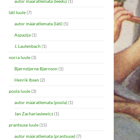
autor määratlemata (leedu)
(1)
läti luule
(7)
autor määratlemata (läti)
(5)
Aspazija
(1)
J. Lautenbach
(1)
norra luule
(3)
Bjørnstjerne Bjørnson
(1)
Henrik Ibsen
(2)
poola luule
(3)
autor määratlemata (poola)
(1)
Jan Zachariasiewicz
(1)
prantsuse luule
(15)
autor määratlemata (prantsuse)
(7)