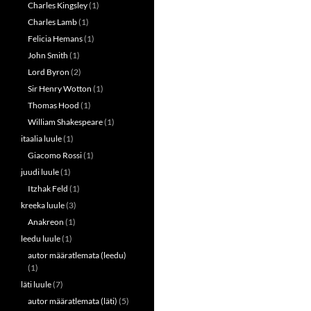
Charles Kingsley
(1)
Charles Lamb
(1)
Felicia Hemans
(1)
John Smith
(1)
Lord Byron
(2)
Sir Henry Wotton
(1)
Thomas Hood
(1)
William Shakespeare
(1)
itaalia luule
(1)
Giacomo Rossi
(1)
juudi luule
(1)
Itzhak Feld
(1)
kreeka luule
(3)
Anakreon
(1)
leedu luule
(1)
autor määratlemata (leedu)
(1)
läti luule
(7)
autor määratlemata (läti)
(5)