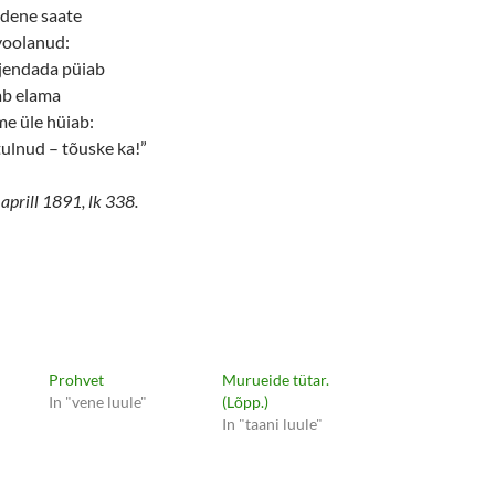
dene saate
voolanud:
ljendada püiab
ab elama
me üle hüiab:
lnud – tõuske ka!”
 aprill 1891, lk 338.
Prohvet
Murueide tütar.
In "vene luule"
(Lõpp.)
In "taani luule"