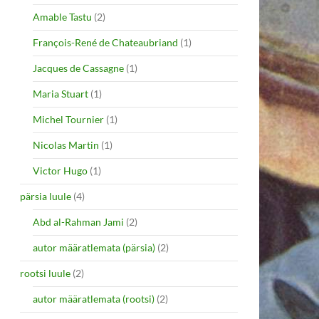
Amable Tastu
(2)
François-René de Chateaubriand
(1)
Jacques de Cassagne
(1)
Maria Stuart
(1)
Michel Tournier
(1)
Nicolas Martin
(1)
Victor Hugo
(1)
pärsia luule
(4)
Abd al-Rahman Jami
(2)
autor määratlemata (pärsia)
(2)
rootsi luule
(2)
autor määratlemata (rootsi)
(2)