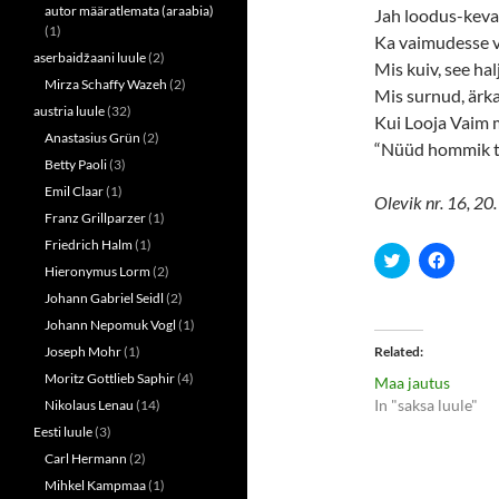
autor määratlemata (araabia)
Jah loodus-keva
(1)
Ka vaimudesse 
aserbaidžaani luule
(2)
Mis kuiv, see ha
Mirza Schaffy Wazeh
(2)
Mis surnud, ärk
austria luule
(32)
Kui Looja Vaim 
Anastasius Grün
(2)
“Nüüd hommik tu
Betty Paoli
(3)
Emil Claar
(1)
Olevik nr. 16, 20.
Franz Grillparzer
(1)
Friedrich Halm
(1)
C
C
l
l
Hieronymus Lorm
(2)
i
i
Johann Gabriel Seidl
(2)
c
c
k
k
Johann Nepomuk Vogl
(1)
t
t
o
o
Joseph Mohr
(1)
Related
s
s
h
h
Moritz Gottlieb Saphir
(4)
Maa jautus
a
a
r
r
In "saksa luule"
Nikolaus Lenau
(14)
e
e
o
o
Eesti luule
(3)
n
n
Carl Hermann
(2)
T
F
w
a
Mihkel Kampmaa
(1)
i
c