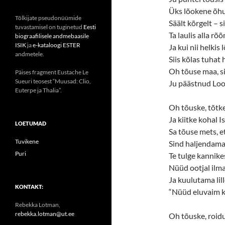
Üks lõokene õhu
Tõlkijate pseudonüümide
Säält kõrgelt – si
tuvastamisel on tuginetud
Eesti
Ta laulis alla rõ
biograafilisele andmebaasile
ISIK
ja
e-kataloogi ESTER
Ja kui nii helkis 
andmetele.
Siis kõlas tuhat 
Oh tõuse maa, s
Päises fragment Eustache Le
Sueuri teosest “Muusad: Clio,
Ju päästnud Loo
Euterpe ja Thalia”.
Oh tõuske, tõtk
Ja kiitke kohal I
LOETUMAD
Sa tõuse mets, e
Tuvikene
Sind haljendam
Puri
Te tulge kannikes
Nüüd ootjal ilm
Ja kuulutama lill
KONTAKT:
“Nüüd eluvaim k
Rebekka Lotman,
rebekka.lotman@ut.ee
Oh tõuske, roid