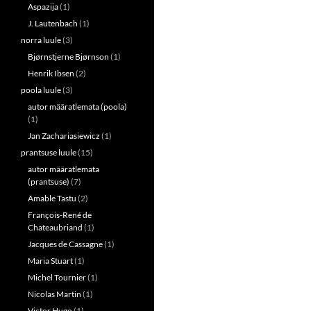
Aspazija
(1)
J. Lautenbach
(1)
norra luule
(3)
Bjørnstjerne Bjørnson
(1)
Henrik Ibsen
(2)
poola luule
(3)
autor määratlemata (poola)
(1)
Jan Zachariasiewicz
(1)
prantsuse luule
(15)
autor määratlemata
(prantsuse)
(7)
Amable Tastu
(2)
François-René de
Chateaubriand
(1)
Jacques de Cassagne
(1)
Maria Stuart
(1)
Michel Tournier
(1)
Nicolas Martin
(1)
Victor Hugo
(1)