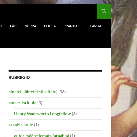
DU
LÄTI
NORRA
POOLA
PRANTSUSE
PÄRSIA
RUBRIIGID
ainetel (lähteteksti viiteta)
(33)
ameerika luule
(3)
Henry Wadsworth Longfellow
(3)
araabia luule
(1)
autor määratlemata (araabia)
(1)