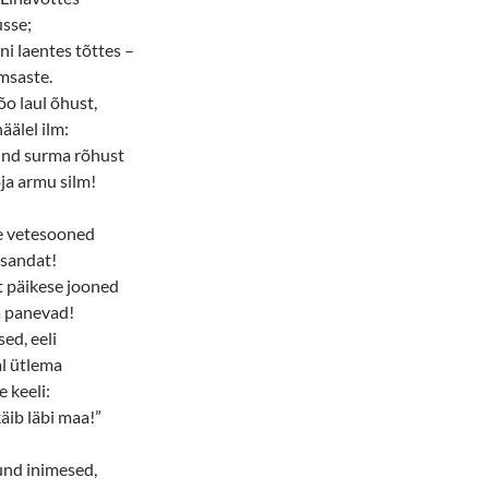
sse;
ni laentes tõttes ­–
õmsaste.
lõo laul õhust,
häälel ilm:
ind surma rõhust
ja armu silm!
e vetesooned
ssandat!
t päikese jooned
a panevad!
ed, eeli
al ütlema
e keeli:
äib läbi maa!”
und inimesed,