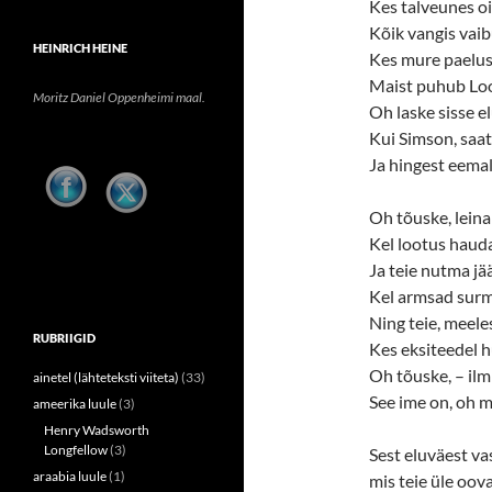
Kes talveunes oi
Kõik vangis vaib
HEINRICH HEINE
Kes mure paelus
Maist puhub Looj
Moritz Daniel Oppenheimi maal.
Oh laske sisse e
Kui Simson, saa
Ja hingest eema
Oh tõuske, leina
Kel lootus haud
Ja teie nutma jä
Kel armsad sur
Ning teie, meele
RUBRIIGID
Kes eksiteedel h
Oh tõuske, – il
ainetel (lähteteksti viiteta)
(33)
See ime on, oh 
ameerika luule
(3)
Henry Wadsworth
Longfellow
(3)
Sest eluväest va
araabia luule
(1)
mis teie üle oov