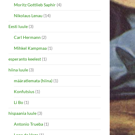
Moritz Gottlieb Saphir
(4)
Nikolaus Lenau
(14)
Eesti luule
(3)
Carl Hermann
(2)
Mihkel Kampmaa
(1)
esperanto keelest
(1)
hiina luule
(3)
määratlemata (hiina)
(1)
Konfutsius
(1)
Li Bo
(1)
hispaania luule
(3)
Antonio Trueba
(1)
Lope de Vega
(1)