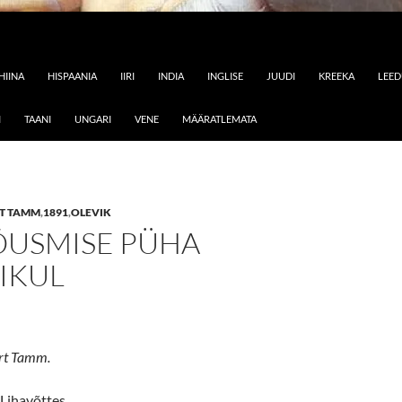
HIINA
HISPAANIA
IIRI
INDIA
INGLISE
JUUDI
KREEKA
LEE
I
TAANI
UNGARI
VENE
MÄÄRATLEMATA
T TAMM
,
1891
,
OLEVIK
ÕUSMISE PÜHA
IKUL
rt Tamm.
 Lihavõttes