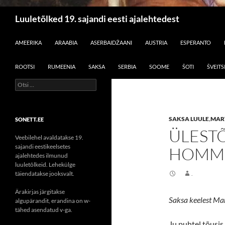
Otsi
Luuletõlked 19. sajandi eesti ajalehtedest
LIIGU SISU JUURDE
AMEERIKA
ARAABIA
ASERBAIDŽAANI
AUSTRIA
ESPERANTO
ROOTSI
RUMEENIA
SAKSA
SERBIA
SOOME
ŠOTI
ŠVEITS
Otsi:
SAKSA LUULE
,
MAR
SONETT.EE
ÜLEST
Veebilehel avaldatakse 19.
sajandi eestikeelsetes
HOMM
ajalehtedes ilmunud
luuletõlkeid. Lehekülge
täiendatakse jooksvalt.
.
Ärakirjas järgitakse
Saksa keelest Ma
algupärandit, erandina on w-
tähed asendatud v-ga.
Ju puhtel tõusis