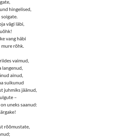
gate,
und hingelised,
 soigate.
a vägi läbi,
luõhk!
tke vang häbi
l mure rõhk.
riides vaimud,
a langenud,
änud ainud,
ma suikunud
st juhmiks jäänud,
ulgute –
m on uneks saanud:
märgake!
st rõõmustate,
anud;