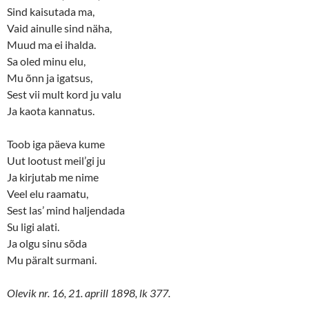
Sind kaisutada ma,
Vaid ainulle sind näha,
Muud ma ei ihalda.
Sa oled minu elu,
Mu õnn ja igatsus,
Sest vii mult kord ju valu
Ja kaota kannatus.
Toob iga päeva kume
Uut lootust meil’gi ju
Ja kirjutab me nime
Veel elu raamatu,
Sest las’ mind haljendada
Su ligi alati.
Ja olgu sinu sõda
Mu päralt surmani.
Olevik nr. 16, 21. aprill 1898, lk 377.