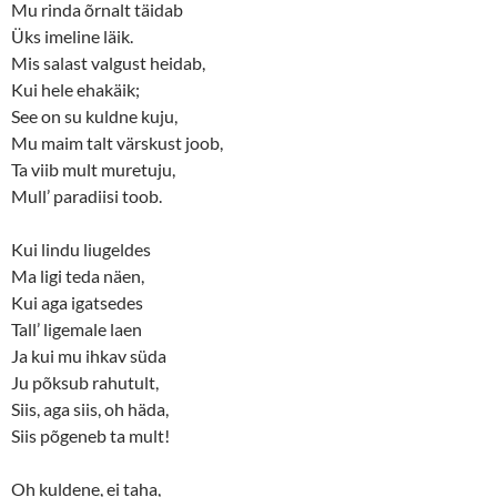
Mu rinda õrnalt täidab
Üks imeline läik.
Mis salast valgust heidab,
Kui hele ehakäik;
See on su kuldne kuju,
Mu maim talt värskust joob,
Ta viib mult muretuju,
Mull’ paradiisi toob.
Kui lindu liugeldes
Ma ligi teda näen,
Kui aga igatsedes
Tall’ ligemale laen
Ja kui mu ihkav süda
Ju põksub rahutult,
Siis, aga siis, oh häda,
Siis põgeneb ta mult!
Oh kuldene, ei taha,