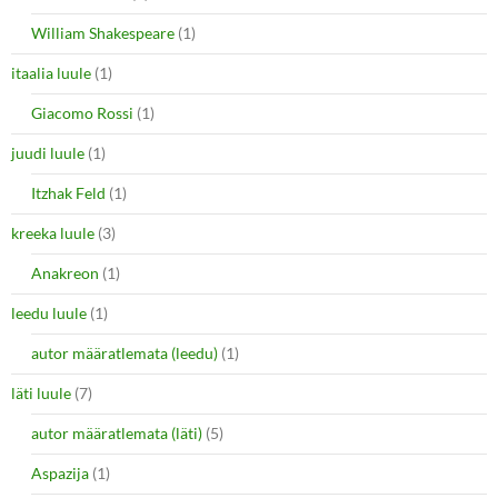
William Shakespeare
(1)
itaalia luule
(1)
Giacomo Rossi
(1)
juudi luule
(1)
Itzhak Feld
(1)
kreeka luule
(3)
Anakreon
(1)
leedu luule
(1)
autor määratlemata (leedu)
(1)
läti luule
(7)
autor määratlemata (läti)
(5)
Aspazija
(1)