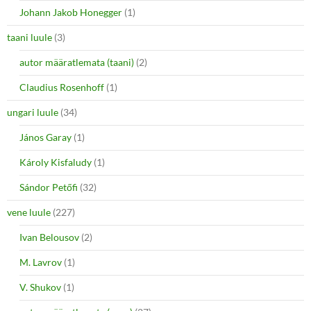
Johann Jakob Honegger
(1)
taani luule
(3)
autor määratlemata (taani)
(2)
Claudius Rosenhoff
(1)
ungari luule
(34)
János Garay
(1)
Károly Kisfaludy
(1)
Sándor Petőfi
(32)
vene luule
(227)
Ivan Belousov
(2)
M. Lavrov
(1)
V. Shukov
(1)