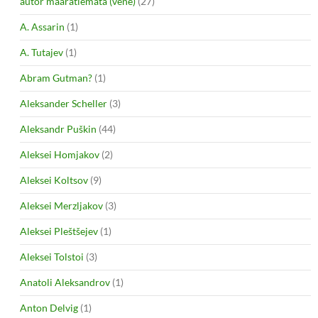
autor määratlemata (vene)
(27)
A. Assarin
(1)
A. Tutajev
(1)
Abram Gutman?
(1)
Aleksander Scheller
(3)
Aleksandr Puškin
(44)
Aleksei Homjakov
(2)
Aleksei Koltsov
(9)
Aleksei Merzljakov
(3)
Aleksei Pleštšejev
(1)
Aleksei Tolstoi
(3)
Anatoli Aleksandrov
(1)
Anton Delvig
(1)