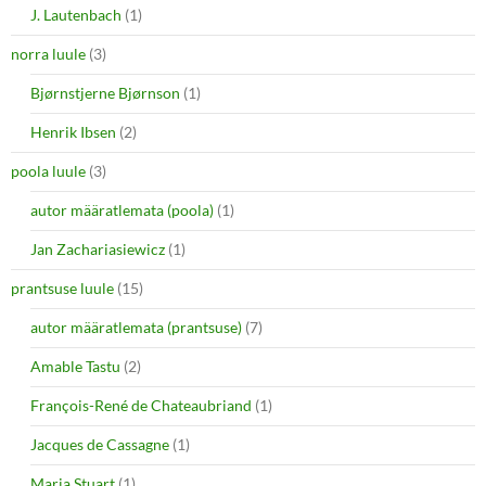
J. Lautenbach
(1)
norra luule
(3)
Bjørnstjerne Bjørnson
(1)
Henrik Ibsen
(2)
poola luule
(3)
autor määratlemata (poola)
(1)
Jan Zachariasiewicz
(1)
prantsuse luule
(15)
autor määratlemata (prantsuse)
(7)
Amable Tastu
(2)
François-René de Chateaubriand
(1)
Jacques de Cassagne
(1)
Maria Stuart
(1)