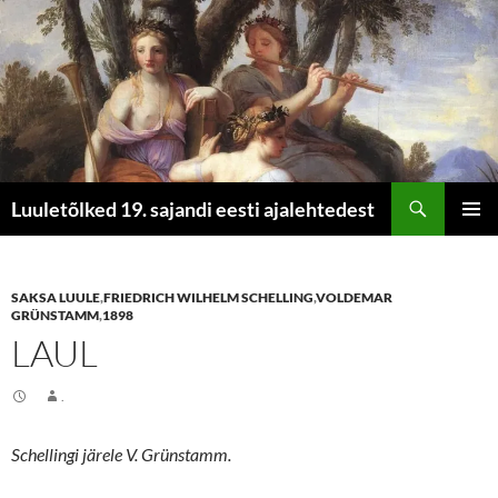
Otsi
Luuletõlked 19. sajandi eesti ajalehtedest
LIIGU
PEAME
SISU
JUURDE
SAKSA LUULE
,
FRIEDRICH WILHELM SCHELLING
,
VOLDEMAR
GRÜNSTAMM
,
1898
LAUL
.
Schellingi järele V. Grünstamm.