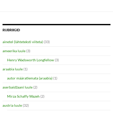
i
w
n
i
d
n
o
d
w
o
)
w
)
RUBRIIGID
ainetel (lähteteksti viiteta)
(33)
ameerika luule
(3)
Henry Wadsworth Longfellow
(3)
araabia luule
(1)
autor määratlemata (araabia)
(1)
aserbaidžaani luule
(2)
Mirza Schaffy Wazeh
(2)
austria luule
(32)