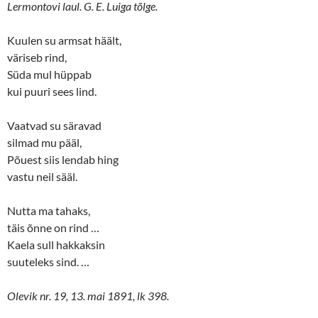
Lermontovi laul. G. E. Luiga tõlge.
Kuulen su armsat häält,
väriseb rind,
Süda mul hüppab
kui puuri sees lind.
Vaatvad su säravad
silmad mu pääl,
Põuest siis lendab hing
vastu neil sääl.
Nutta ma tahaks,
täis õnne on rind …
Kaela sull hakkaksin
suuteleks sind. …
Olevik nr. 19, 13. mai 1891, lk 398.