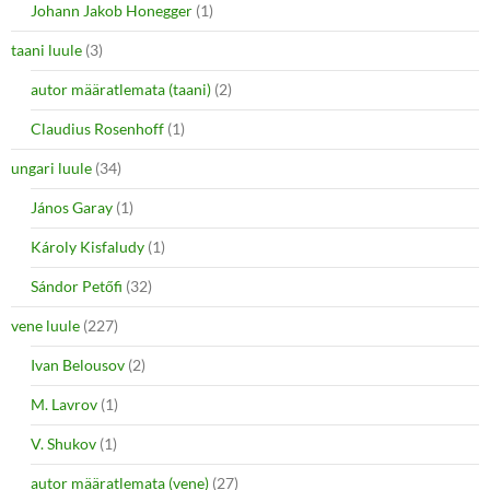
Johann Jakob Honegger
(1)
taani luule
(3)
autor määratlemata (taani)
(2)
Claudius Rosenhoff
(1)
ungari luule
(34)
János Garay
(1)
Károly Kisfaludy
(1)
Sándor Petőfi
(32)
vene luule
(227)
Ivan Belousov
(2)
M. Lavrov
(1)
V. Shukov
(1)
autor määratlemata (vene)
(27)