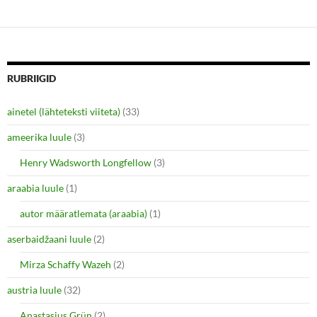
n
i
d
n
o
d
w
o
)
w
)
RUBRIIGID
ainetel (lähteteksti viiteta)
(33)
ameerika luule
(3)
Henry Wadsworth Longfellow
(3)
araabia luule
(1)
autor määratlemata (araabia)
(1)
aserbaidžaani luule
(2)
Mirza Schaffy Wazeh
(2)
austria luule
(32)
Anastasius Grün
(2)