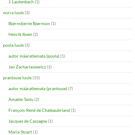
J. Lautenbach
(1)
norra luule
(3)
Bjørnstjerne Bjørnson
(1)
Henrik Ibsen
(2)
poola luule
(3)
autor määratlemata (poola)
(1)
Jan Zachariasiewicz
(1)
prantsuse luule
(15)
autor määratlemata (prantsuse)
(7)
Amable Tastu
(2)
François-René de Chateaubriand
(1)
Jacques de Cassagne
(1)
Maria Stuart
(1)