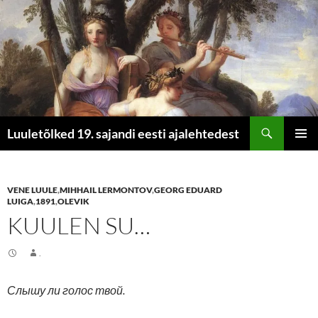
Otsi
Luuletõlked 19. sajandi eesti ajalehtedest
LIIGU
PEAME
SISU
JUURDE
VENE LUULE
,
MIHHAIL LERMONTOV
,
GEORG EDUARD
LUIGA
,
1891
,
OLEVIK
KUULEN SU…
.
Слышу ли голос твой.