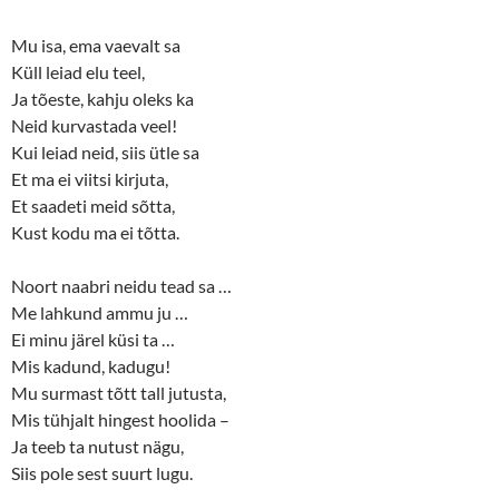
Mu isa, ema vaevalt sa
Küll leiad elu teel,
Ja tõeste, kahju oleks ka
Neid kurvastada veel!
Kui leiad neid, siis ütle sa
Et ma ei viitsi kirjuta,
Et saadeti meid sõtta,
Kust kodu ma ei tõtta.
Noort naabri neidu tead sa …
Me lahkund ammu ju …
Ei minu järel küsi ta …
Mis kadund, kadugu!
Mu surmast tõtt tall jutusta,
Mis tühjalt hingest hoolida –
Ja teeb ta nutust nägu,
Siis pole sest suurt lugu.