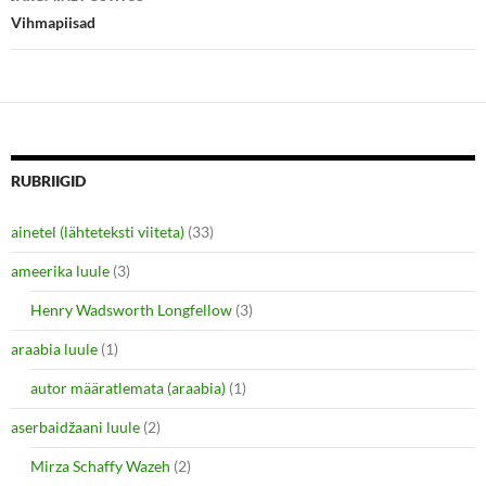
n
n
e
n
Vihmapiisad
w
e
w
w
i
w
n
i
d
n
o
d
w
o
)
w
)
RUBRIIGID
ainetel (lähteteksti viiteta)
(33)
ameerika luule
(3)
Henry Wadsworth Longfellow
(3)
araabia luule
(1)
autor määratlemata (araabia)
(1)
aserbaidžaani luule
(2)
Mirza Schaffy Wazeh
(2)