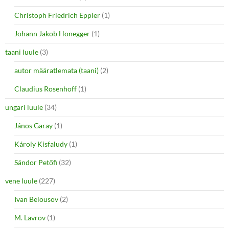
Christoph Friedrich Eppler
(1)
Johann Jakob Honegger
(1)
taani luule
(3)
autor määratlemata (taani)
(2)
Claudius Rosenhoff
(1)
ungari luule
(34)
János Garay
(1)
Károly Kisfaludy
(1)
Sándor Petőfi
(32)
vene luule
(227)
Ivan Belousov
(2)
M. Lavrov
(1)