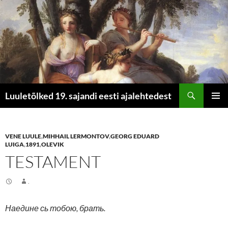
Otsi
Luuletõlked 19. sajandi eesti ajalehtedest
LIIGU
PEAME
SISU
JUURDE
VENE LUULE
,
MIHHAIL LERMONTOV
,
GEORG EDUARD
LUIGA
,
1891
,
OLEVIK
TESTAMENT
.
Наедине сь тобою, брать.