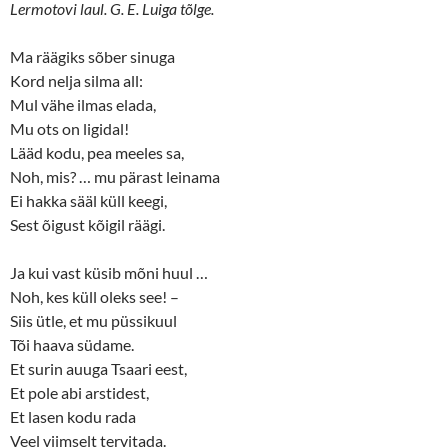
Lermotovi laul. G. E. Luiga tõlge.
Ma räägiks sõber sinuga
Kord nelja silma all:
Mul vähe ilmas elada,
Mu ots on ligidal!
Lääd kodu, pea meeles sa,
Noh, mis? … mu pärast leinama
Ei hakka sääl küll keegi,
Sest õigust kõigil räägi.
Ja kui vast küsib mõni huul …
Noh, kes küll oleks see! –
Siis ütle, et mu püssikuul
Tõi haava südame.
Et surin auuga Tsaari eest,
Et pole abi arstidest,
Et lasen kodu rada
Veel viimselt tervitada.