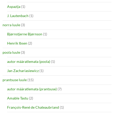
Aspazija
(1)
J. Lautenbach
(1)
norra luule
(3)
Bjørnstjerne Bjørnson
(1)
Henrik Ibsen
(2)
poola luule
(3)
autor määratlemata (poola)
(1)
Jan Zachariasiewicz
(1)
prantsuse luule
(15)
autor määratlemata (prantsuse)
(7)
Amable Tastu
(2)
François-René de Chateaubriand
(1)