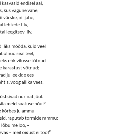
kasvasid endisel aal,
s, kus vagune vahe,
nii värske, nii jahe;
ai lehtede tiiv,
tal leegitsev liiv.
id läks mööda, kuid veel
t olnud seal teel,
oleks ehk vilusse tõtnud
le karastust võtnud;
ad ju leekide ees
htis, voog allika vees.
tõstsivad nurinat jõul:
iia meid saatuse nõul?
 kõrbes ju ammu:
id, raputab tormide rammu:
e lõbu me loo, –
vas – meil õigust ei too!”