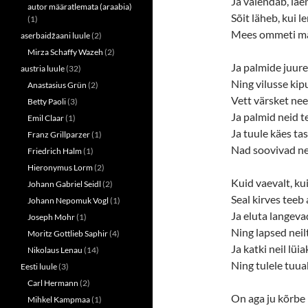
Ja valendab, lae
autor määratlemata (araabia)
Sõit läheb, kui le
(1)
Mees ommeti män
aserbaidžaani luule
(2)
Mirza Schaffy Wazeh
(2)
Ja palmide juure
austria luule
(32)
Ning vilusse kip
Anastasius Grün
(2)
Vett värsket nee
Betty Paoli
(3)
Ja palmid neid t
Emil Claar
(1)
Ja tuule käes ta
Franz Grillparzer
(1)
Nad soovivad nei
Friedrich Halm
(1)
Hieronymus Lorm
(2)
Kuid vaevalt, k
Johann Gabriel Seidl
(2)
Seal kirves teeb
Johann Nepomuk Vogl
(1)
Ja eluta langev
Joseph Mohr
(1)
Ning lapsed neil
Moritz Gottlieb Saphir
(4)
Ja katki neil lüi
Nikolaus Lenau
(14)
Ning tulele tuua
Eesti luule
(3)
Carl Hermann
(2)
On aga ju kõrbe
Mihkel Kampmaa
(1)