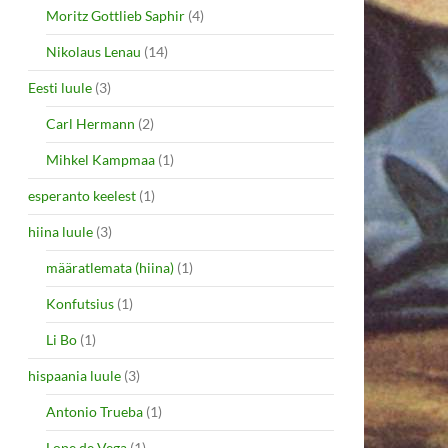
Moritz Gottlieb Saphir
(4)
Nikolaus Lenau
(14)
Eesti luule
(3)
Carl Hermann
(2)
Mihkel Kampmaa
(1)
esperanto keelest
(1)
hiina luule
(3)
määratlemata (hiina)
(1)
Konfutsius
(1)
Li Bo
(1)
hispaania luule
(3)
Antonio Trueba
(1)
Lope de Vega
(1)