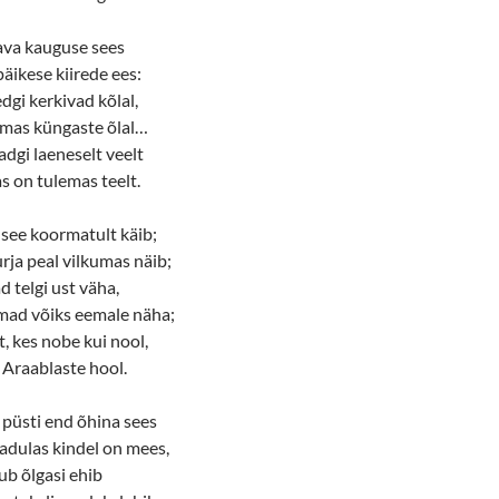
nava kauguse sees
äikese kiirede ees:
dgi kerkivad kõlal,
amas küngaste õlal…
vadgi laeneselt veelt
as on tulemas teelt.
 see koormatult käib;
turja peal vilkumas näib;
d telgi ust väha,
lmad võiks eemale näha;
t, kes nobe kui nool,
b Araablaste hool.
 püsti end õhina sees
sadulas kindel on mees,
ub õlgasi ehib