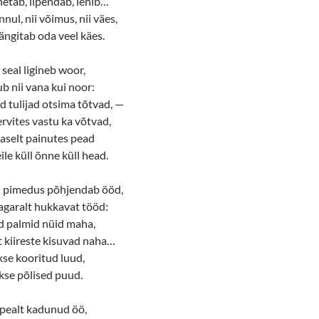
netab, lipendab, lehib…
nnul, nii võimus, nii väes,
gitab oda veel käes.
 seal ligineb woor,
ub nii vana kui noor:
d tulijad otsima tõtvad, —
ervites vastu ka võtvad,
saselt painutes pead
le küll õnne küll head.
ui pimedus põhjendab ööd,
 agaralt hukkavat tööd:
ad palmid nüid maha,
t kiireste kisuvad naha…
akse kooritud luud,
kse põlised puud.
 pealt kadunud öö,