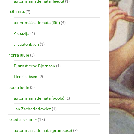
autor määratlemata (leedu)
(1)
läti luule
(7)
autor määratlemata (läti)
(5)
Aspazija
(1)
J. Lautenbach
(1)
norra luule
(3)
Bjørnstjerne Bjørnson
(1)
Henrik Ibsen
(2)
poola luule
(3)
autor määratlemata (poola)
(1)
Jan Zachariasiewicz
(1)
prantsuse luule
(15)
autor määratlemata (prantsuse)
(7)