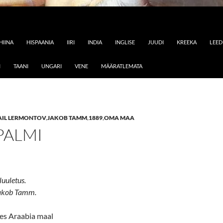
HIINA
HISPAANIA
IIRI
INDIA
INGLISE
JUUDI
KREEKA
LEE
I
TAANI
UNGARI
VENE
MÄÄRATLEMATA
AIL LERMONTOV
,
JAKOB TAMM
,
1889
,
OMA MAA
PALMI
luuletus.
akob Tamm.
bes Araabia maal