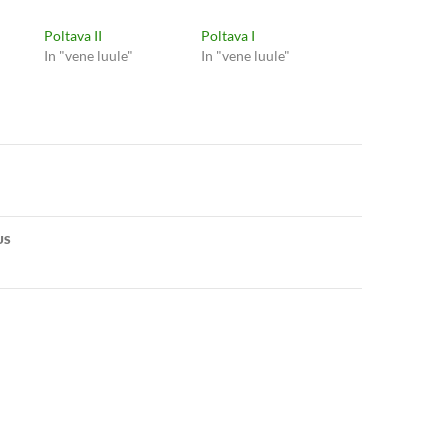
Poltava II
Poltava I
In "vene luule"
In "vene luule"
e
US