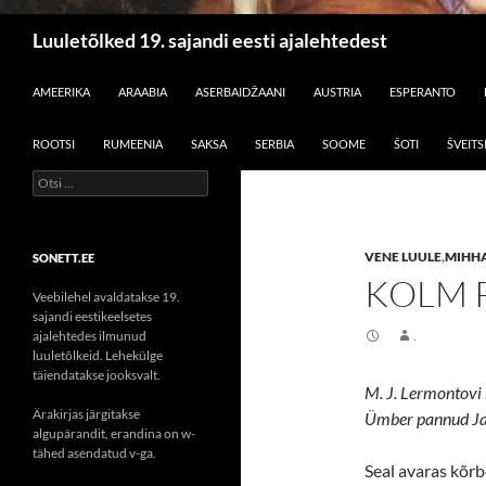
Otsi
Luuletõlked 19. sajandi eesti ajalehtedest
LIIGU SISU JUURDE
AMEERIKA
ARAABIA
ASERBAIDŽAANI
AUSTRIA
ESPERANTO
ROOTSI
RUMEENIA
SAKSA
SERBIA
SOOME
ŠOTI
ŠVEITS
Otsi:
VENE LUULE
,
MIHH
SONETT.EE
KOLM 
Veebilehel avaldatakse 19.
sajandi eestikeelsetes
ajalehtedes ilmunud
.
luuletõlkeid. Lehekülge
täiendatakse jooksvalt.
M. J. Lermontovi 
Ärakirjas järgitakse
Ümber pannud J
algupärandit, erandina on w-
tähed asendatud v-ga.
Seal avaras kõr