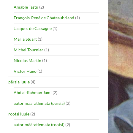
Amable Tastu
(2)
François-René de Chateaubriand
(1)
Jacques de Cassagne
(1)
Maria Stuart
(1)
Michel Tournier
(1)
Nicolas Martin
(1)
Victor Hugo
(1)
pärsia luule
(4)
Abd al-Rahman Jami
(2)
autor määratlemata (pärsia)
(2)
rootsi luule
(2)
autor määratlemata (rootsi)
(2)