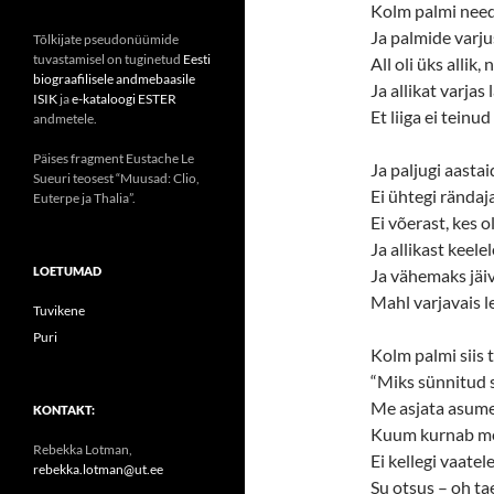
Kolm palmi need 
Ja palmide varju
Tõlkijate pseudonüümide
tuvastamisel on tuginetud
Eesti
All oli üks allik, 
biograafilisele andmebaasile
Ja allikat varjas l
ISIK
ja
e-kataloogi ESTER
Et liiga ei teinud 
andmetele.
Päises fragment Eustache Le
Ja paljugi aasta
Sueuri teosest “Muusad: Clio,
Ei ühtegi rändaja
Euterpe ja Thalia”.
Ei võerast, kes 
Ja allikast keele
LOETUMAD
Ja vähemaks jäiv
Mahl varjavais le
Tuvikene
Puri
Kolm palmi siis 
“Miks sünnitud s
Me asjata asume
KONTAKT:
Kuum kurnab me
Rebekka Lotman,
Ei kellegi vaatel
rebekka.lotman@ut.ee
Su otsus – oh tae