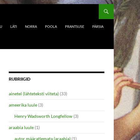
DU
LÄTI
NORRA
POOLA
PRANTSUSE
PÄRSIA
RUBRIIGID
ainetel (lähteteksti viiteta)
(33)
ameerika luule
(3)
Henry Wadsworth Longfellow
(3)
araabia luule
(1)
autor määratlemata (araabia)
(1)