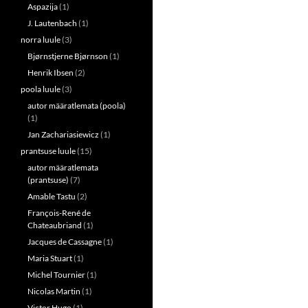
Aspazija
(1)
J. Lautenbach
(1)
norra luule
(3)
Bjørnstjerne Bjørnson
(1)
Henrik Ibsen
(2)
poola luule
(3)
autor määratlemata (poola)
(1)
Jan Zachariasiewicz
(1)
prantsuse luule
(15)
autor määratlemata
(prantsuse)
(7)
Amable Tastu
(2)
François-René de
Chateaubriand
(1)
Jacques de Cassagne
(1)
Maria Stuart
(1)
Michel Tournier
(1)
Nicolas Martin
(1)
Victor Hugo
(1)