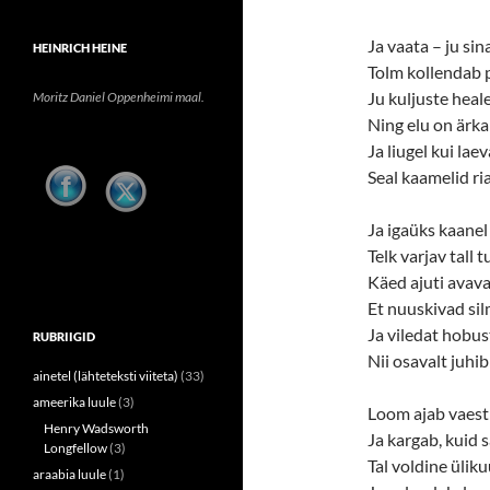
Ja vaata – ju si
HEINRICH HEINE
Tolm kollendab p
Ju kuljuste heale
Moritz Daniel Oppenheimi maal.
Ning elu on ärk
Ja liugel kui lae
Seal kaamelid ri
Ja igaüks kaanel
Telk varjav tall 
Käed ajuti avava
Et nuuskivad si
Ja viledat hobus
RUBRIIGID
Nii osavalt juhi
ainetel (lähteteksti viiteta)
(33)
ameerika luule
(3)
Loom ajab vaest
Henry Wadsworth
Ja kargab, kuid 
Longfellow
(3)
Tal voldine üliku
araabia luule
(1)