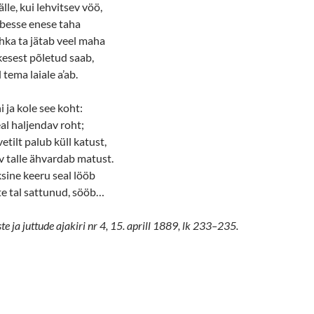
älle, kui lehvitsev vöö,
rbesse enese taha
hka ta jätab veel maha
ikesest põletud saab,
 tema laiale a’ab.
 ja kole see koht:
seal haljendav roht;
etilt palub küll katust,
iv talle ähvardab matust.
ksine keeru seal lööb
tte tal sattunud, sööb…
 ja juttude ajakiri nr 4, 15. aprill 1889, lk 233–235.