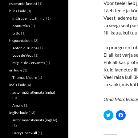
Voor teele läeb j
esperanto keelest
(1)
Läeb teele ja kõ
hiina luule
(3)
Vaest lademe tu
määratlemata (hiina)
(1)
Ja seegi seal pä
Konfutsius
(1)
Nii kaua, kui tuul
Li Bo
(1)
hispaania luule
(3)
Ja praegu on tühi
Antonio Trueba
(1)
Ei allikat varja 
Lope de Vega
(1)
Ehk allikas prohv
Miguel de Cervantes
(1)
Kuid laenetev li
iiri luule
(1)
Veel raisa kull ü
Thomas Moore
(1)
Ja saaki, mis kä
india luule
(4)
autor määratlemata (india)
(3)
Oma Maa: teaduste
Amaru
(1)
inglise luule
(13)
C
C
l
l
autor määratlemata (inglise)
i
i
(3)
c
c
k
k
Barry Cornwall
(1)
t
t