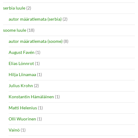
serbia luule
(2)
autor määratlemata (serbia)
(2)
soome luule
(18)
autor määratlemata (soome)
(8)
August Favén
(1)
Elias Lönnrot
(1)
Hilja Liinamaa
(1)
Julius Krohn
(2)
Konstantin Hämäläinen
(1)
Matti Helenius
(1)
Olli Wuorinen
(1)
Vainö
(1)