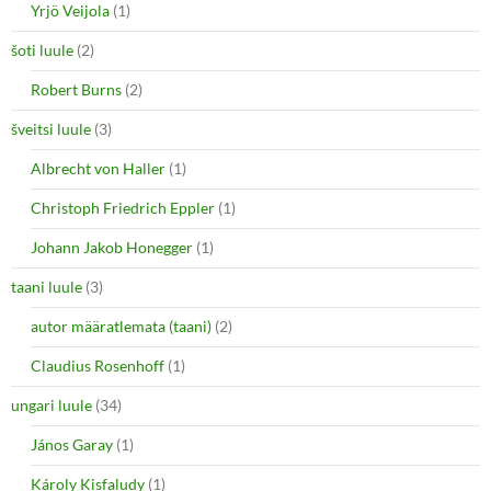
Yrjö Veijola
(1)
šoti luule
(2)
Robert Burns
(2)
šveitsi luule
(3)
Albrecht von Haller
(1)
Christoph Friedrich Eppler
(1)
Johann Jakob Honegger
(1)
taani luule
(3)
autor määratlemata (taani)
(2)
Claudius Rosenhoff
(1)
ungari luule
(34)
János Garay
(1)
Károly Kisfaludy
(1)