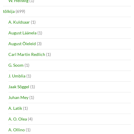
W. Hellwig
(1)
tõlkija
(699)
A. Kuldsaar
(1)
August Läänela
(1)
August Õieleid
(3)
Carl Martin Redlich
(1)
G. Soom
(1)
J. Umblia
(1)
Jaak Sõggel
(1)
Juhan Mey
(1)
A. Latik
(1)
A. O. Olea
(4)
A. Ollino
(1)