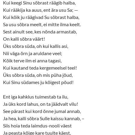
Kui keegi Sinu sõbrast räägib halba,
Kui rääkija ka auus, ent ära usu Sa; —
Kui kõik ju räägivad Su sõbrast halba,
Sa usu sõbra meelt, ei mitte ilma keelt.
Sest ainult see, kes nõnda armastab,
On kalli sõbra väärt!
Üks sõbra süda, oh kui kallis asi,
Nii väga õrn ja aruldane veel;
Kõik terve ilm ei anna tagasi,
Kui kautand teda kergemeelsel teel!
Üks sõbra süda, oh mis püha jõud,
Kui Sinu südames ju kõigest põud!
Ent iga kahklus tuimestab ta ilu,
Ja üks kord lahus, on ta jäädvalt vilu!
See pärast kui kord õnne jumal annab,
Ja hea, kalli sõbra Sulle kaissu kannab, –
Siis hoia teda laimdus-nooli väest
Ja peasta kõige kare tuulte käest,