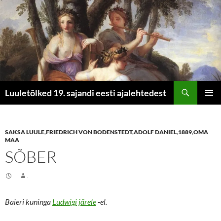
Otsi
Luuletõlked 19. sajandi eesti ajalehtedest
LIIGU
PEAME
SISU
JUURDE
SAKSA LUULE
,
FRIEDRICH VON BODENSTEDT
,
ADOLF DANIEL
,
1889
,
OMA
MAA
SÕBER
.
Baieri kuninga
Ludwigi järele
-el.