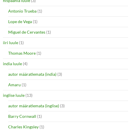
hispaania luule
(3)
Antonio Trueba
(1)
Lope de Vega
(1)
Miguel de Cervantes
(1)
iiri luule
(1)
Thomas Moore
(1)
india luule
(4)
autor määratlemata (india)
(3)
Amaru
(1)
inglise luule
(13)
autor määratlemata (inglise)
(3)
Barry Cornwall
(1)
Charles Kingsley
(1)