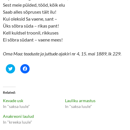
Sest meie püided, tööd, kõik elu
Saab alles sõpruses täit ilu!
Kui oleksid Sa vaene, sant –
Üks sõbra süda – rikas pant!
Kell kuldsel troonil, rikkuses
Ei sõbra südant – vaene mees!
Oma Maa: teaduste ja juttude ajakiri nr 4, 15. mai 1889, lk 229.
C
C
l
l
i
i
c
c
k
k
t
t
o
o
Related
s
s
h
h
Kevade usk
Lauliku armastus
a
a
r
r
In "saksa luule"
In "saksa luule"
e
e
o
o
Anakreoni laulud
n
n
T
F
In "kreeka luule"
w
a
i
c