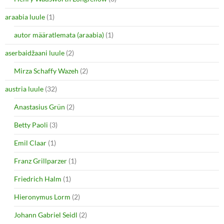
araabia luule
(1)
autor määratlemata (araabia)
(1)
aserbaidžaani luule
(2)
Mirza Schaffy Wazeh
(2)
austria luule
(32)
Anastasius Grün
(2)
Betty Paoli
(3)
Emil Claar
(1)
Franz Grillparzer
(1)
Friedrich Halm
(1)
Hieronymus Lorm
(2)
Johann Gabriel Seidl
(2)