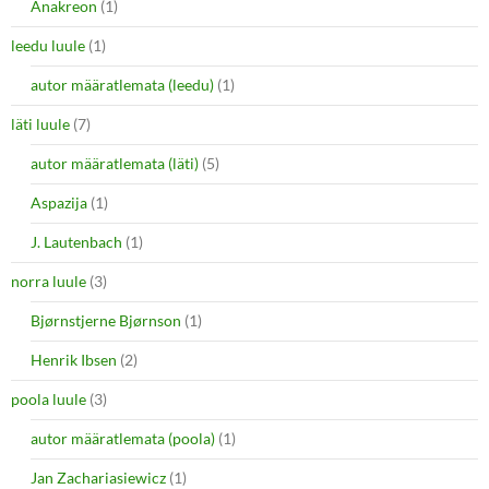
Anakreon
(1)
leedu luule
(1)
autor määratlemata (leedu)
(1)
läti luule
(7)
autor määratlemata (läti)
(5)
Aspazija
(1)
J. Lautenbach
(1)
norra luule
(3)
Bjørnstjerne Bjørnson
(1)
Henrik Ibsen
(2)
poola luule
(3)
autor määratlemata (poola)
(1)
Jan Zachariasiewicz
(1)