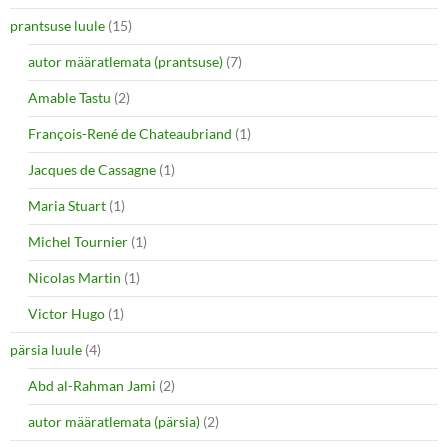
prantsuse luule
(15)
autor määratlemata (prantsuse)
(7)
Amable Tastu
(2)
François-René de Chateaubriand
(1)
Jacques de Cassagne
(1)
Maria Stuart
(1)
Michel Tournier
(1)
Nicolas Martin
(1)
Victor Hugo
(1)
pärsia luule
(4)
Abd al-Rahman Jami
(2)
autor määratlemata (pärsia)
(2)