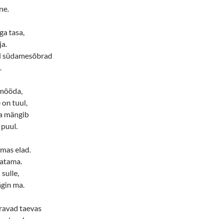
ne.
ga tasa,
ja.
ul südamesõbrad
.
 mööda,
 on tuul,
ga mängib
 puul.
lmas elad.
eatama.
sulle,
ägin ma.
äravad taevas