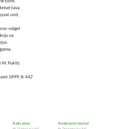
ine tund.
teisel tasa
usat und.
arus-valgel
 koju sa
rjus
agama.
e M. Pukits.
 juuni 1899, lk 442
Kaks ema
Anakreoni laulud
In "saksa luule"
In "kreeka luule"