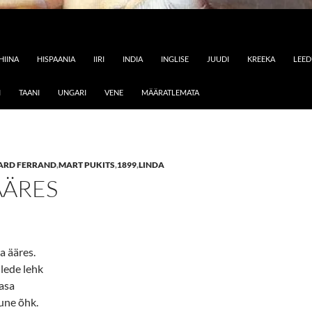
HIINA
HISPAANIA
IIRI
INDIA
INGLISE
JUUDI
KREEKA
LEE
I
TAANI
UNGARI
VENE
MÄÄRATLEMATA
ARD FERRAND
,
MART PUKITS
,
1899
,
LINDA
ÄÄRES
a ääres.
llede lehk
asa
une õhk.