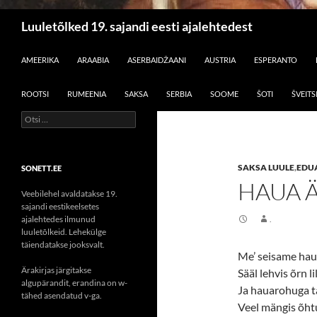
Otsi
Luuletõlked 19. sajandi eesti ajalehtedest
LIIGU SISU JUURDE
AMEERIKA
ARAABIA
ASERBAIDŽAANI
AUSTRIA
ESPERANTO
ROOTSI
RUMEENIA
SAKSA
SERBIA
SOOME
ŠOTI
ŠVEITS
Otsi:
SAKSA LUULE
,
EDU
SONETT.EE
HAUA 
Veebilehel avaldatakse 19.
sajandi eestikeelsetes
ajalehtedes ilmunud
.
luuletõlkeid. Lehekülge
täiendatakse jooksvalt.
Me’ seisame hau
Ärakirjas järgitakse
Sääl lehvis õrn li
algupärandit, erandina on w-
Ja hauarohuga t
tähed asendatud v-ga.
Veel mängis õht