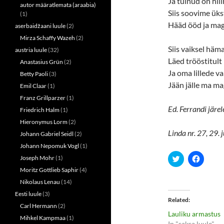
Ja tulnud on hil
autor määratlemata (araabia)
Siis soovime üks
(1)
Hääd ööd ja mag
aserbaidžaani luule
(2)
Mirza Schaffy Wazeh
(2)
Siis vaiksel häm
austria luule
(32)
Läed trööstitult
Anastasius Grün
(2)
Ja oma lillede va
Betty Paoli
(3)
Jään jälle ma m
Emil Claar
(1)
Franz Grillparzer
(1)
Ed. Ferrandi järel
Friedrich Halm
(1)
Hieronymus Lorm
(2)
Linda nr. 27, 29.
Johann Gabriel Seidl
(2)
Johann Nepomuk Vogl
(1)
C
C
Joseph Mohr
(1)
l
l
Moritz Gottlieb Saphir
(4)
i
i
c
c
Nikolaus Lenau
(14)
k
k
t
t
Eesti luule
(3)
o
o
Related
s
s
Carl Hermann
(2)
h
h
Lauliku armastus
a
a
Mihkel Kampmaa
(1)
r
r
In "saksa luule"