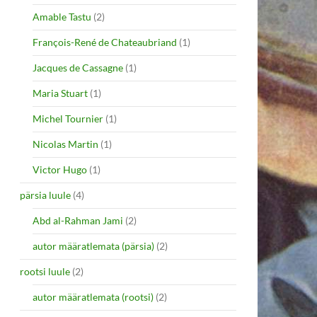
Amable Tastu
(2)
François-René de Chateaubriand
(1)
Jacques de Cassagne
(1)
Maria Stuart
(1)
Michel Tournier
(1)
Nicolas Martin
(1)
Victor Hugo
(1)
pärsia luule
(4)
Abd al-Rahman Jami
(2)
autor määratlemata (pärsia)
(2)
rootsi luule
(2)
autor määratlemata (rootsi)
(2)