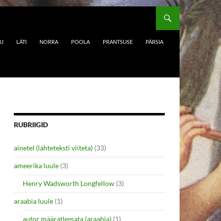
DU
LÄTI
NORRA
POOLA
PRANTSUSE
PÄRSIA
RUBRIIGID
ainetel (lähteteksti viiteta)
(33)
ameerika luule
(3)
Henry Wadsworth Longfellow
(3)
araabia luule
(1)
autor määratlemata (araabia)
(1)