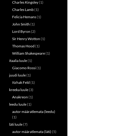
Charles Kingsley
(1)
Charles Lamb
(1)
Felicia Hemans
(1)
John Smith
(1)
Lord Byron
(2)
Sir Henry Wotton
(1)
Thomas Hood
(1)
William Shakespeare
(1)
itaalia luule
(1)
Giacomo Rossi
(1)
juudi luule
(1)
Itzhak Feld
(1)
kreeka luule
(3)
Anakreon
(1)
leedu luule
(1)
autor määratlemata (leedu)
(1)
läti luule
(7)
autor määratlemata (läti)
(5)