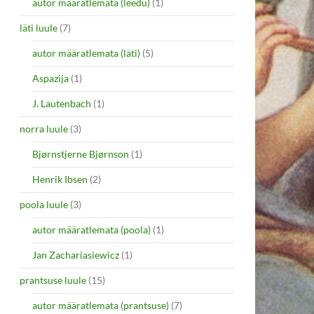
autor määratlemata (leedu)
(1)
läti luule
(7)
autor määratlemata (läti)
(5)
Aspazija
(1)
J. Lautenbach
(1)
norra luule
(3)
Bjørnstjerne Bjørnson
(1)
Henrik Ibsen
(2)
poola luule
(3)
autor määratlemata (poola)
(1)
Jan Zachariasiewicz
(1)
prantsuse luule
(15)
autor määratlemata (prantsuse)
(7)