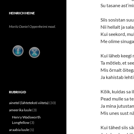
Su tasane ast’mi
HEINRICH HEINE
Siis sosistan suu
Nii hellalt ja sala
Moritz Daniel Oppenheimi maal.
Kui seekord, m
Me olime sinuga
Kui läheb keegi
Ta mõtleb, et see
Mis õrnalt õite
Ja kahistab lehti
Kõik, kuidas sa i
RUBRIIGID
Pead mulle sa t
ainetel (lähteteksti viiteta)
(33)
Ja mina jutustan 
ameerika luule
(3)
Mis unes sust n
Henry Wadsworth
Longfellow
(3)
Kui tähed siis s
araabia luule
(1)