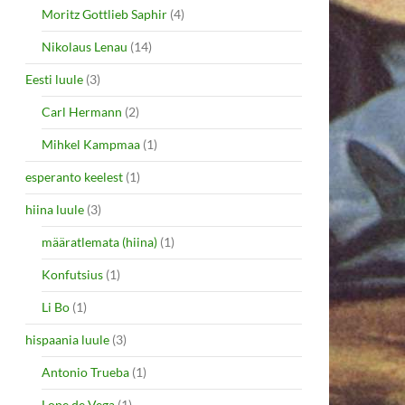
Moritz Gottlieb Saphir
(4)
Nikolaus Lenau
(14)
Eesti luule
(3)
Carl Hermann
(2)
Mihkel Kampmaa
(1)
esperanto keelest
(1)
hiina luule
(3)
määratlemata (hiina)
(1)
Konfutsius
(1)
Li Bo
(1)
hispaania luule
(3)
Antonio Trueba
(1)
Lope de Vega
(1)