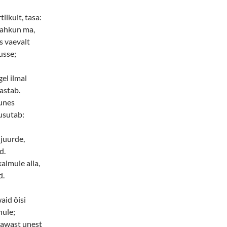
tlikult, tasa:
lahkun ma,
s vaevalt
usse;
el ilmal
astab.
 unes
usutab:
 juurde,
d.
lmule alla,
d.
aid õisi
nule;
gawast unest