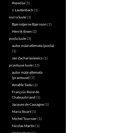
Aspazija
(1)
J. Lautenbach
(1)
norra luule
(3)
Bjørnstjerne Bjørnson
(1)
Henrik Ibsen
(2)
poola luule
(3)
autor määratlemata (poola)
(1)
Jan Zachariasiewicz
(1)
prantsuse luule
(15)
autor määratlemata
(prantsuse)
(7)
Amable Tastu
(2)
François-René de
Chateaubriand
(1)
Jacques de Cassagne
(1)
Maria Stuart
(1)
Michel Tournier
(1)
Nicolas Martin
(1)
Victor Hugo
(1)