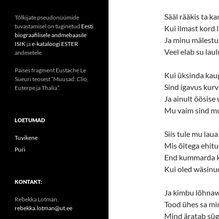
Sääl rääkis ta kar
Tõlkijate pseudonüümide
tuvastamisel on tuginetud
Eesti
Kui ilmast kord 
biograafilisele andmebaasile
Ja minu mälestu
ISIK
ja
e-kataloogi ESTER
Veel elab su laul
andmetele.
Päises fragment Eustache Le
Kui üksinda kaug
Sueuri teosest “Muusad: Clio,
Sind igavus kurv
Euterpe ja Thalia”.
Ja ainult öösise
Mu vaim sind m
LOETUMAD
Siis tule mu laua
Tuvikene
Mis õitega ehitu
Puri
End kummarda ka
Kui oled wäsinu
KONTAKT:
Ja kimbu lõhnaw
Rebekka Lotman,
Tood ühes sa mi
rebekka.lotman@ut.ee
Mind äratab sü