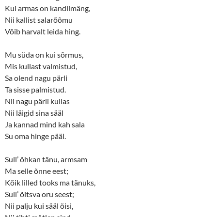
Kui armas on kandlimäng,
Nii kallist salarõõmu
Võib harvalt leida hing.
Mu süda on kui sõrmus,
Mis kullast valmistud,
Sa olend nagu pärli
Ta sisse palmistud.
Nii nagu pärli kullas
Nii läigid sina sääl
Ja kannad mind kah sala
Su oma hinge pääl.
Sull’ õhkan tänu, armsam
Ma selle õnne eest;
Kõik lilled tooks ma tänuks,
Sull’ õitsva oru seest;
Nii palju kui sääl õisi,