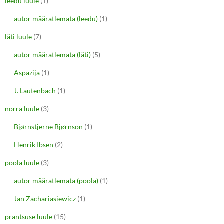
leedu luule
(1)
autor määratlemata (leedu)
(1)
läti luule
(7)
autor määratlemata (läti)
(5)
Aspazija
(1)
J. Lautenbach
(1)
norra luule
(3)
Bjørnstjerne Bjørnson
(1)
Henrik Ibsen
(2)
poola luule
(3)
autor määratlemata (poola)
(1)
Jan Zachariasiewicz
(1)
prantsuse luule
(15)