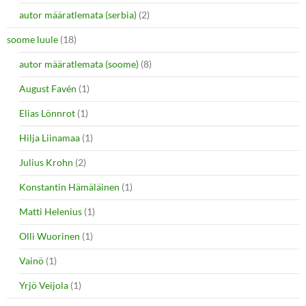
autor määratlemata (serbia)
(2)
soome luule
(18)
autor määratlemata (soome)
(8)
August Favén
(1)
Elias Lönnrot
(1)
Hilja Liinamaa
(1)
Julius Krohn
(2)
Konstantin Hämäläinen
(1)
Matti Helenius
(1)
Olli Wuorinen
(1)
Vainö
(1)
Yrjö Veijola
(1)