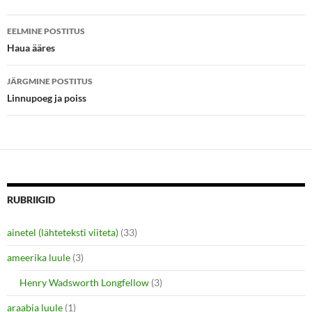
r
o
(
k
Postituste
O
(
p
O
EELMINE POSTITUS
e
p
töölaud
Haua ääres
n
e
s
n
i
s
n
i
JÄRGMINE POSTITUS
n
n
e
n
Linnupoeg ja poiss
w
e
w
w
i
w
n
i
d
n
o
d
w
o
)
w
)
RUBRIIGID
ainetel (lähteteksti viiteta)
(33)
ameerika luule
(3)
Henry Wadsworth Longfellow
(3)
araabia luule
(1)