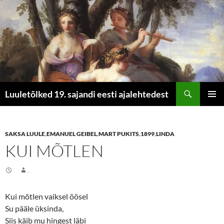
Otsi
Luuletõlked 19. sajandi eesti ajalehtedest
LIIGU
PEAME
SISU
JUURDE
SAKSA LUULE
,
EMANUEL GEIBEL
,
MART PUKITS
,
1899
,
LINDA
KUI MÕTLEN
.
Kui mõtlen vaiksel öösel
Su pääle üksinda,
Siis käib mu hingest läbi