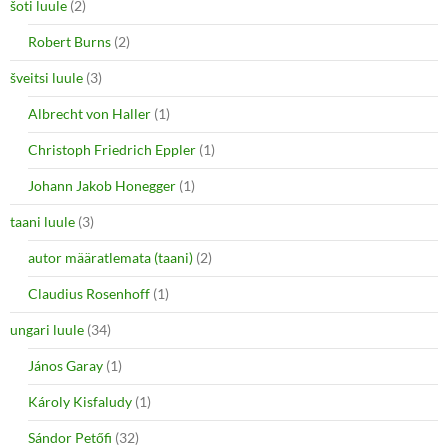
šoti luule
(2)
Robert Burns
(2)
šveitsi luule
(3)
Albrecht von Haller
(1)
Christoph Friedrich Eppler
(1)
Johann Jakob Honegger
(1)
taani luule
(3)
autor määratlemata (taani)
(2)
Claudius Rosenhoff
(1)
ungari luule
(34)
János Garay
(1)
Károly Kisfaludy
(1)
Sándor Petőfi
(32)