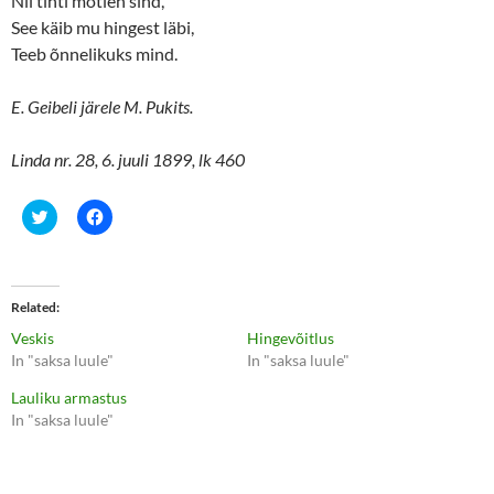
Nii tihti mõtlen sind,
See käib mu hingest läbi,
Teeb õnnelikuks mind.
E. Geibeli järele M. Pukits.
Linda nr. 28, 6. juuli 1899, lk 460
C
C
l
l
i
i
c
c
k
k
t
t
o
o
Related
s
s
h
h
Veskis
Hingevõitlus
a
a
r
r
In "saksa luule"
In "saksa luule"
e
e
o
o
Lauliku armastus
n
n
T
F
In "saksa luule"
w
a
i
c
t
e
t
b
e
o