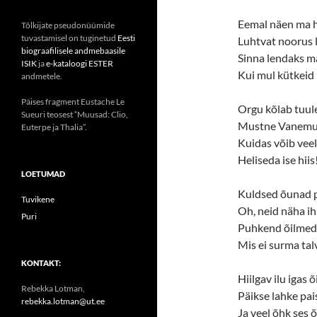
Eemal näen ma ha
Tõlkijate pseudonüümide
tuvastamisel on tuginetud
Eesti
Luhtvat noorus l
biograafilisele andmebaasile
Sinna lendaks ma,
ISIK
ja
e-kataloogi ESTER
Kui mul kütkeid 
andmetele.
Päises fragment Eustache Le
Orgu kõlab tuule
Sueuri teosest “Muusad: Clio,
Mustne Vanemuis
Euterpe ja Thalia”.
Kuidas võib veel
Heliseda ise hiis
LOETUMAD
Kuldsed õunad p
Tuvikene
Oh, neid näha ih
Puri
Puhkend õilmed 
Mis ei surma tal
KONTAKT:
Hiilgav ilu igas õ
Rebekka Lotman,
Päikse lahke pais
rebekka.lotman@ut.ee
Ja veel õhk ses õ