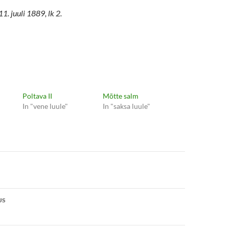
1. juuli 1889, lk 2.
Poltava II
Mõtte salm
In "vene luule"
In "saksa luule"
e
US