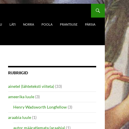
DU
LÄTI
NORRA
POOLA
PRANTSUSE
PÄRSIA
RUBRIIGID
ainetel (lähteteksti viiteta)
(33)
ameerika luule
(3)
Henry Wadsworth Longfellow
(3)
araabia luule
(1)
autor määratlemata (araabia)
(1)