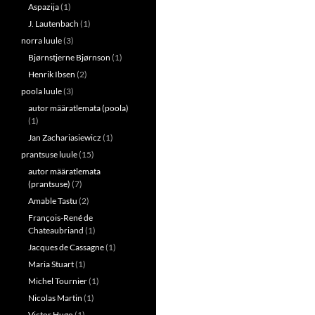
Aspazija
(1)
J. Lautenbach
(1)
norra luule
(3)
Bjørnstjerne Bjørnson
(1)
Henrik Ibsen
(2)
poola luule
(3)
autor määratlemata (poola)
(1)
Jan Zachariasiewicz
(1)
prantsuse luule
(15)
autor määratlemata
(prantsuse)
(7)
Amable Tastu
(2)
François-René de
Chateaubriand
(1)
Jacques de Cassagne
(1)
Maria Stuart
(1)
Michel Tournier
(1)
Nicolas Martin
(1)
Victor Hugo
(1)