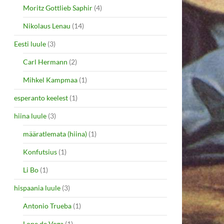
Moritz Gottlieb Saphir
(4)
Nikolaus Lenau
(14)
Eesti luule
(3)
Carl Hermann
(2)
Mihkel Kampmaa
(1)
esperanto keelest
(1)
hiina luule
(3)
määratlemata (hiina)
(1)
Konfutsius
(1)
Li Bo
(1)
hispaania luule
(3)
Antonio Trueba
(1)
Lope de Vega
(1)