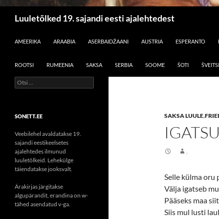
Otsi
Luuletõlked 19. sajandi eesti ajalehtedest
LIIGU SISU JUURDE
AMEERIKA
ARAABIA
ASERBAIDŽAANI
AUSTRIA
ESPERANTO
ROOTSI
RUMEENIA
SAKSA
SERBIA
SOOME
ŠOTI
ŠVEITS
Otsi:
SAKSA LUULE
,
FRIE
SONETT.EE
IGATS
Veebilehel avaldatakse 19.
sajandi eestikeelsetes
ajalehtedes ilmunud
.
luuletõlkeid. Lehekülge
täiendatakse jooksvalt.
Selle külma oru 
Ärakirjas järgitakse
Välja igatseb mu
algupärandit, erandina on w-
Pääseks maa siit
tähed asendatud v-ga.
Siis mul lusti lau