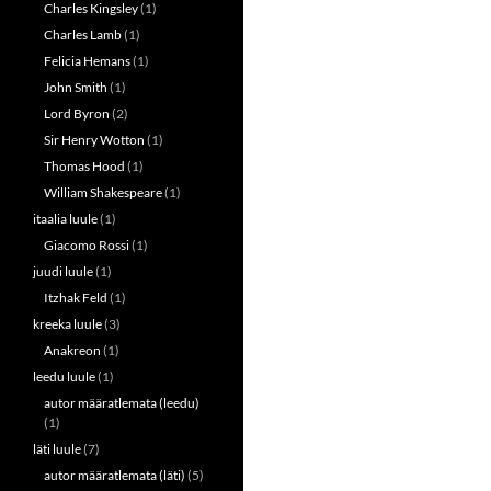
Charles Kingsley
(1)
Charles Lamb
(1)
Felicia Hemans
(1)
John Smith
(1)
Lord Byron
(2)
Sir Henry Wotton
(1)
Thomas Hood
(1)
William Shakespeare
(1)
itaalia luule
(1)
Giacomo Rossi
(1)
juudi luule
(1)
Itzhak Feld
(1)
kreeka luule
(3)
Anakreon
(1)
leedu luule
(1)
autor määratlemata (leedu)
(1)
läti luule
(7)
autor määratlemata (läti)
(5)