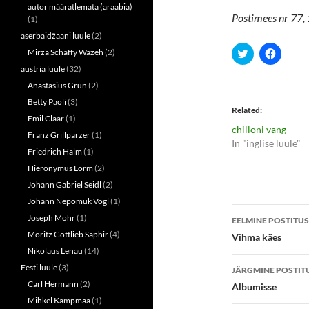
autor määratlemata (araabia)
Postimees nr 77, 1
(1)
aserbaidžaani luule
(2)
C
C
Mirza Schaffy Wazeh
(2)
l
l
austria luule
(32)
i
i
c
c
Anastasius Grün
(2)
k
k
t
t
Betty Paoli
(3)
o
o
Related
s
s
Emil Claar
(1)
h
h
chilloni vang
a
a
Franz Grillparzer
(1)
r
r
In "inglise luule"
e
e
Friedrich Halm
(1)
o
o
n
n
Hieronymus Lorm
(2)
T
F
Johann Gabriel Seidl
(2)
w
a
i
c
Johann Nepomuk Vogl
(1)
t
e
Postitust
t
b
Joseph Mohr
(1)
EELMINE POSTITUS
e
o
r
o
töölaud
Moritz Gottlieb Saphir
(4)
Vihma käes
(
k
O
(
Nikolaus Lenau
(14)
p
O
e
p
Eesti luule
(3)
JÄRGMINE POSTIT
n
e
Carl Hermann
(2)
s
n
Albumisse
i
s
Mihkel Kampmaa
(1)
n
i