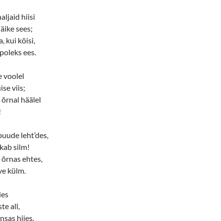
ljaid hiisi
äike sees;
 kui köisi,
poleks ees.
 voolel
e viis;
 õrnal häälel
!
uude leht’des,
kab silm!
õrnas ehtes,
ve külm.
ies
te all,
nsas hiies,