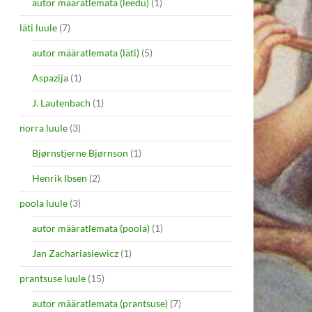
autor määratlemata (leedu)
(1)
läti luule
(7)
autor määratlemata (läti)
(5)
Aspazija
(1)
J. Lautenbach
(1)
norra luule
(3)
Bjørnstjerne Bjørnson
(1)
Henrik Ibsen
(2)
poola luule
(3)
autor määratlemata (poola)
(1)
Jan Zachariasiewicz
(1)
prantsuse luule
(15)
autor määratlemata (prantsuse)
(7)