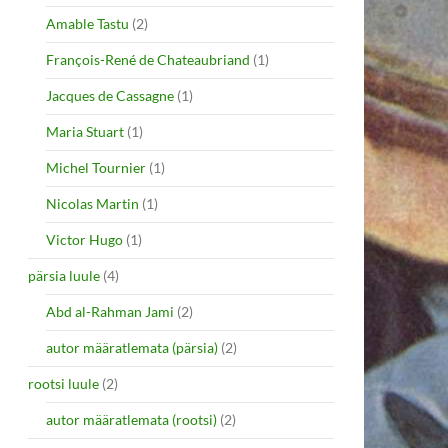
Amable Tastu
(2)
François-René de Chateaubriand
(1)
Jacques de Cassagne
(1)
Maria Stuart
(1)
Michel Tournier
(1)
Nicolas Martin
(1)
Victor Hugo
(1)
pärsia luule
(4)
Abd al-Rahman Jami
(2)
autor määratlemata (pärsia)
(2)
rootsi luule
(2)
autor määratlemata (rootsi)
(2)