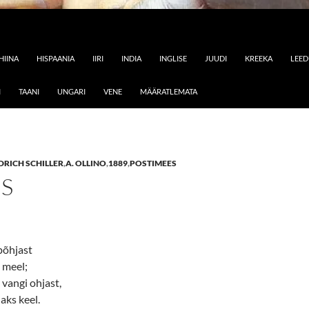
HIINA
HISPAANIA
IIRI
INDIA
INGLISE
JUUDI
KREEKA
LEE
I
TAANI
UNGARI
VENE
MÄÄRATLEMATA
DRICH SCHILLER
,
A. OLLINO
,
1889
,
POSTIMEES
US
põhjast
 meel;
 vangi ohjast,
laks keel.