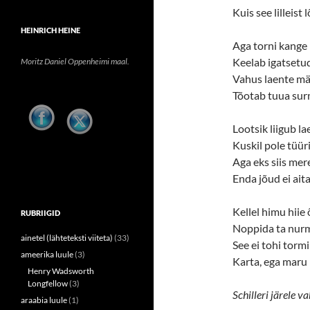
Kuis see lilleist 
HEINRICH HEINE
Aga torni kange
Keelab igatsetud
Moritz Daniel Oppenheimi maal.
Vahus laente m
Tõotab tuua sur
Lootsik liigub la
Kuskil pole tüür
Aga eks siis mere
Enda jõud ei ait
Kellel himu hiie 
RUBRIIGID
Noppida ta nurm
ainetel (lähteteksti viiteta)
(33)
See ei tohi tormi
ameerika luule
(3)
Karta, ega maru 
Henry Wadsworth
Longfellow
(3)
Schilleri järele va
araabia luule
(1)