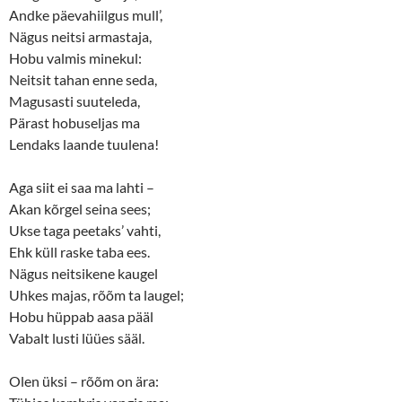
Andke päevahiilgus mull’,
Nägus neitsi armastaja,
Hobu valmis minekul:
Neitsit tahan enne seda,
Magusasti suuteleda,
Pärast hobuseljas ma
Lendaks laande tuulena!
Aga siit ei saa ma lahti –
Akan kõrgel seina sees;
Ukse taga peetaks’ vahti,
Ehk küll raske taba ees.
Nägus neitsikene kaugel
Uhkes majas, rõõm ta laugel;
Hobu hüppab aasa pääl
Vabalt lusti lüües sääl.
Olen üksi – rõõm on ära: