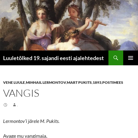
Otsi
Luuletõlked 19. sajandi eesti ajalehtedest
LIIGU
PEAME
SISU
JUURDE
VENE LUULE
,
MIHHAIL LERMONTOV
,
MART PUKITS
,
1893
,
POSTIMEES
VANGIS
.
Lermontov’i järele M. Pukits.
Avage mu vangimaja,