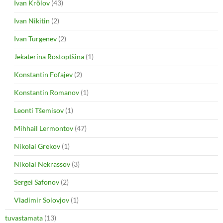
Ivan Krõlov
(43)
Ivan Nikitin
(2)
Ivan Turgenev
(2)
Jekaterina Rostoptšina
(1)
Konstantin Fofajev
(2)
Konstantin Romanov
(1)
Leonti Tšemisov
(1)
Mihhail Lermontov
(47)
Nikolai Grekov
(1)
Nikolai Nekrassov
(3)
Sergei Safonov
(2)
Vladimir Solovjov
(1)
tuvastamata
(13)