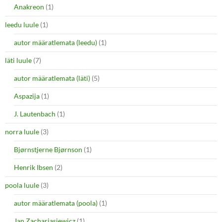
Anakreon
(1)
leedu luule
(1)
autor määratlemata (leedu)
(1)
läti luule
(7)
autor määratlemata (läti)
(5)
Aspazija
(1)
J. Lautenbach
(1)
norra luule
(3)
Bjørnstjerne Bjørnson
(1)
Henrik Ibsen
(2)
poola luule
(3)
autor määratlemata (poola)
(1)
Jan Zachariasiewicz
(1)