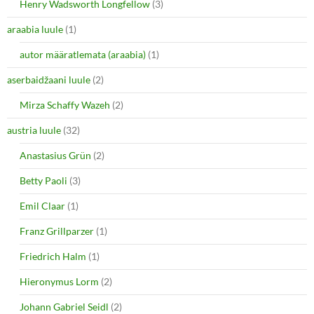
Henry Wadsworth Longfellow
(3)
araabia luule
(1)
autor määratlemata (araabia)
(1)
aserbaidžaani luule
(2)
Mirza Schaffy Wazeh
(2)
austria luule
(32)
Anastasius Grün
(2)
Betty Paoli
(3)
Emil Claar
(1)
Franz Grillparzer
(1)
Friedrich Halm
(1)
Hieronymus Lorm
(2)
Johann Gabriel Seidl
(2)