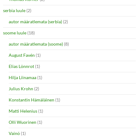
serbia luule
(2)
autor määratlemata (serbia)
(2)
soome luule
(18)
autor määratlemata (soome)
(8)
August Favén
(1)
Elias Lönnrot
(1)
Hilja Liinamaa
(1)
Julius Krohn
(2)
Konstantin Hämäläinen
(1)
Matti Helenius
(1)
Olli Wuorinen
(1)
Vainö
(1)