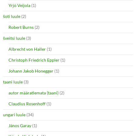
Yrjö Veijola
(1)
šoti luule
(2)
Robert Burns
(2)
šveitsi luule
(3)
Albrecht von Haller
(1)
Christoph Friedrich Eppler
(1)
Johann Jakob Honegger
(1)
taani luule
(3)
autor määratlemata (taani)
(2)
Claudius Rosenhoff
(1)
ungari luule
(34)
János Garay
(1)