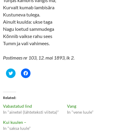
Tühjas kambris vangis ma;
Kurvalt kumab lambisära
Kustuneva tulega.
Ainult kuulda: ukse taga
Nagu loetud sammudega
Kõnnib vaikse rahu sees
Tumm ja vali vahimees.
Postimees nr 103, 12. mai 1893, lk 2.
C
C
l
l
i
i
c
c
k
k
t
t
o
o
Related
s
s
h
h
Vabastatud lind
Vang
a
a
r
r
In "ainetel (lähteteksti viiteta)"
In "vene luule"
e
e
o
o
Kui kuulen –
n
n
T
F
In "saksa luule"
w
a