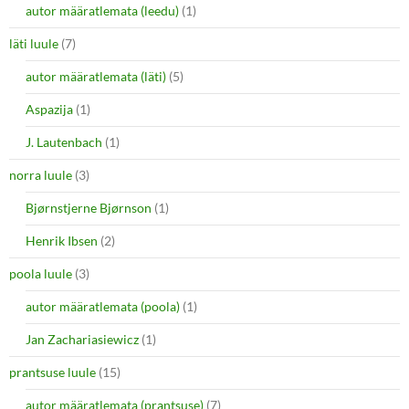
autor määratlemata (leedu)
(1)
läti luule
(7)
autor määratlemata (läti)
(5)
Aspazija
(1)
J. Lautenbach
(1)
norra luule
(3)
Bjørnstjerne Bjørnson
(1)
Henrik Ibsen
(2)
poola luule
(3)
autor määratlemata (poola)
(1)
Jan Zachariasiewicz
(1)
prantsuse luule
(15)
autor määratlemata (prantsuse)
(7)