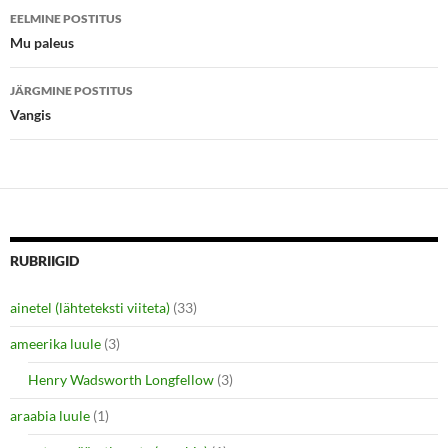
Postituste
O
(
p
O
EELMINE POSTITUS
e
p
töölaud
Mu paleus
n
e
s
n
i
s
n
i
JÄRGMINE POSTITUS
n
n
e
n
Vangis
w
e
w
w
i
w
n
i
d
n
o
d
w
o
)
w
)
RUBRIIGID
ainetel (lähteteksti viiteta)
(33)
ameerika luule
(3)
Henry Wadsworth Longfellow
(3)
araabia luule
(1)