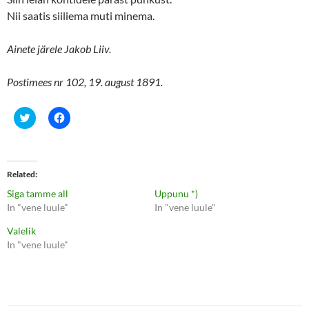
Nii saatis siiliema muti minema.
Ainete järele Jakob Liiv.
Postimees nr 102, 19. august 1891.
C
C
l
l
i
i
c
c
k
k
t
t
o
o
Related
s
s
h
h
Siga tamme all
Uppunu *)
a
a
r
r
In "vene luule"
In "vene luule"
e
e
o
o
Valelik
n
n
T
F
In "vene luule"
w
a
i
c
t
e
t
b
e
o
r
o
(
k