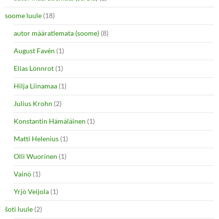
soome luule
(18)
autor määratlemata (soome)
(8)
August Favén
(1)
Elias Lönnrot
(1)
Hilja Liinamaa
(1)
Julius Krohn
(2)
Konstantin Hämäläinen
(1)
Matti Helenius
(1)
Olli Wuorinen
(1)
Vainö
(1)
Yrjö Veijola
(1)
šoti luule
(2)