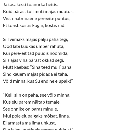
Ja tasakesti toanurka heitis.
Kuid pärast tuli muti majas muutus,
Vist naabrinaene pereeite puutus,
Et toast kostis kogin, kostis riid.
Siil viimaks majas palju paha tegi,
Ööd läbi kuukas ümber rahuta,
Kui pere-eit tad püüdis noomida,
Siis ajas viha pärast okkad segi.
Mutt kaebas: “Sina teed mull’ paha
Sind kauem majas pidada ei taha,
Võid minna, kus Su end’ne elupaik!”
“Kell’ siin on paha, see võib minna,
Kus elu parem näitab temale,
See onnike on paras minule,
Mul pole elupaigaks mõisat, linna.
Ei armasta ma ilma uhkust,
Siin leian kontidele parast puhkust.”