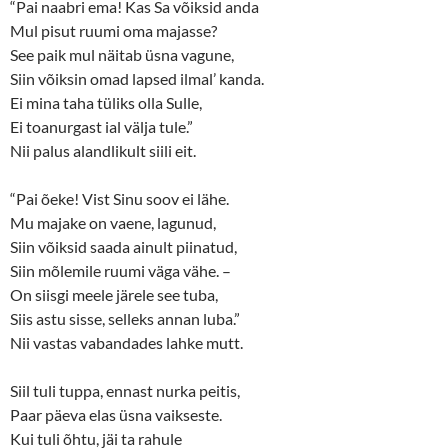
“Pai naabri ema! Kas Sa võiksid anda
Mul pisut ruumi oma majasse?
See paik mul näitab üsna vagune,
Siin võiksin omad lapsed ilmal’ kanda.
Ei mina taha tüliks olla Sulle,
Ei toanurgast ial välja tule.”
Nii palus alandlikult siili eit.
“Pai õeke! Vist Sinu soov ei lähe.
Mu majake on vaene, lagunud,
Siin võiksid saada ainult piinatud,
Siin mõlemile ruumi väga vähe. –
On siisgi meele järele see tuba,
Siis astu sisse, selleks annan luba.”
Nii vastas vabandades lahke mutt.
Siil tuli tuppa, ennast nurka peitis,
Paar päeva elas üsna vaikseste.
Kui tuli õhtu, jäi ta rahule