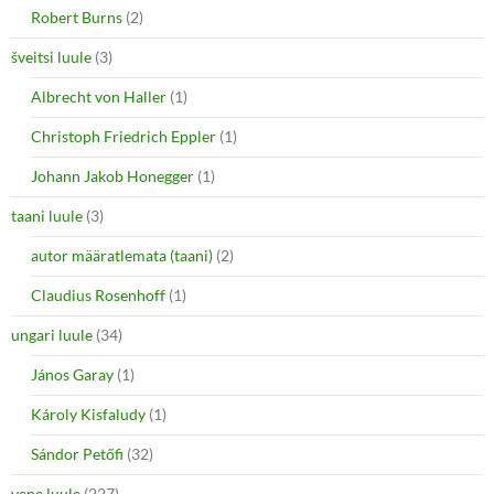
Robert Burns
(2)
šveitsi luule
(3)
Albrecht von Haller
(1)
Christoph Friedrich Eppler
(1)
Johann Jakob Honegger
(1)
taani luule
(3)
autor määratlemata (taani)
(2)
Claudius Rosenhoff
(1)
ungari luule
(34)
János Garay
(1)
Károly Kisfaludy
(1)
Sándor Petőfi
(32)
vene luule
(227)