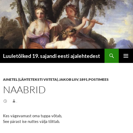
Otsi
Luuletõlked 19. sajandi eesti ajalehtedest
LIIGU
PEAME
SISU
JUURDE
AINETEL (LÄHTETEKSTI VIITETA)
,
JAKOB LIIV
,
1891
,
POSTIMEES
NAABRID
.
Kes vägevamast oma tuppa võtab,
See pärast ise nuttes välja tõttab.