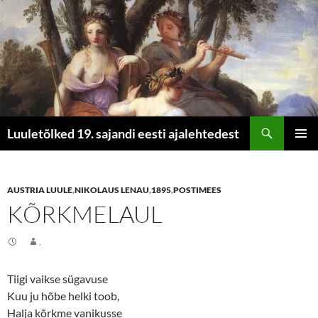
Otsi
Luuletõlked 19. sajandi eesti ajalehtedest
LIIGU
PEAME
SISU
JUURDE
AUSTRIA LUULE
,
NIKOLAUS LENAU
,
1895
,
POSTIMEES
KÕRKMELAUL
.
Tiigi vaikse sügavuse
Kuu ju hõbe helki toob,
Halja kõrkme vanikusse