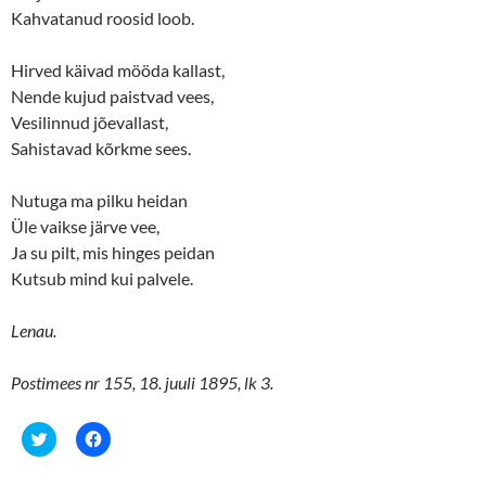
Kahvatanud roosid loob.
Hirved käivad mööda kallast,
Nende kujud paistvad vees,
Vesilinnud jõevallast,
Sahistavad kõrkme sees.
Nutuga ma pilku heidan
Üle vaikse järve vee,
Ja su pilt, mis hinges peidan
Kutsub mind kui palvele.
Lenau.
Postimees nr 155, 18. juuli 1895, lk 3.
C
C
l
l
i
i
c
c