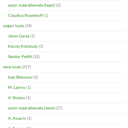
autor määratlemata (taani)
(2)
Claudius Rosenhoff
(1)
ungari luule
(34)
János Garay
(1)
Károly Kisfaludy
(1)
Sándor Petőfi
(32)
vene luule
(227)
Ivan Belousov
(2)
M. Lavrov
(1)
V. Shukov
(1)
autor määratlemata (vene)
(27)
A. Assarin
(1)