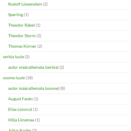
Rudolf Löwenstein
(2)
Sperling
(1)
Theodor Räbel
(1)
Theodor Storm
(2)
Thomas Körner
(2)
serbia luule
(2)
autor määratlemata (serbia)
(2)
soome luule
(18)
autor määratlemata (soome)
(8)
August Favén
(1)
Elias Lönnrot
(1)
Hilja Liinamaa
(1)
Julius Krohn
(2)