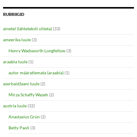
)
RUBRIIGID
ainetel (lähteteksti viiteta)
(33)
ameerika luule
(3)
Henry Wadsworth Longfellow
(3)
araabia luule
(1)
autor määratlemata (araabia)
(1)
aserbaidžaani luule
(2)
Mirza Schaffy Wazeh
(2)
austria luule
(32)
Anastasius Grün
(2)
Betty Paoli
(3)