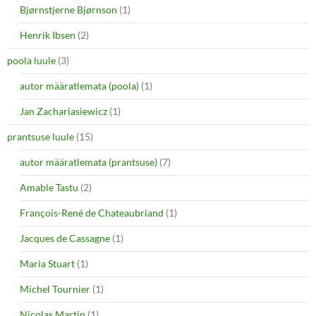
Bjørnstjerne Bjørnson
(1)
Henrik Ibsen
(2)
poola luule
(3)
autor määratlemata (poola)
(1)
Jan Zachariasiewicz
(1)
prantsuse luule
(15)
autor määratlemata (prantsuse)
(7)
Amable Tastu
(2)
François-René de Chateaubriand
(1)
Jacques de Cassagne
(1)
Maria Stuart
(1)
Michel Tournier
(1)
Nicolas Martin
(1)