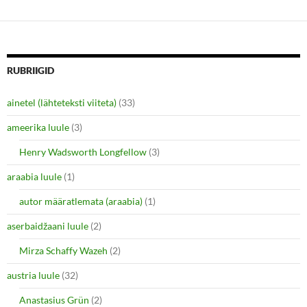
n
i
d
n
o
d
w
o
)
w
)
RUBRIIGID
ainetel (lähteteksti viiteta)
(33)
ameerika luule
(3)
Henry Wadsworth Longfellow
(3)
araabia luule
(1)
autor määratlemata (araabia)
(1)
aserbaidžaani luule
(2)
Mirza Schaffy Wazeh
(2)
austria luule
(32)
Anastasius Grün
(2)