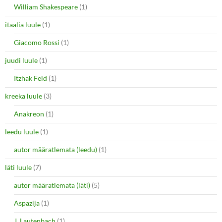
William Shakespeare
(1)
itaalia luule
(1)
Giacomo Rossi
(1)
juudi luule
(1)
Itzhak Feld
(1)
kreeka luule
(3)
Anakreon
(1)
leedu luule
(1)
autor määratlemata (leedu)
(1)
läti luule
(7)
autor määratlemata (läti)
(5)
Aspazija
(1)
J. Lautenbach
(1)