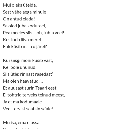
Mul oleks ütelda,
Sest vähe aega minule
On antud elada!
Sa oled juba koduteel,
Pea meeles siis – oh, tühja veel!
Kes loeb liiva merel
Ehk küsib m i n u järel?
Kui siisgi mõni küsib vast,
Kel pole ununud,
Siis ütle: rinnast rasedast’
Ma olen haavatud …
Et auusast surin Tsaari eest,
Ei tohtrid terveks teinud meest,
Ja et ma kodumaale
Veel tervist saatsin sa’ale!
Mu isa, ema elussa