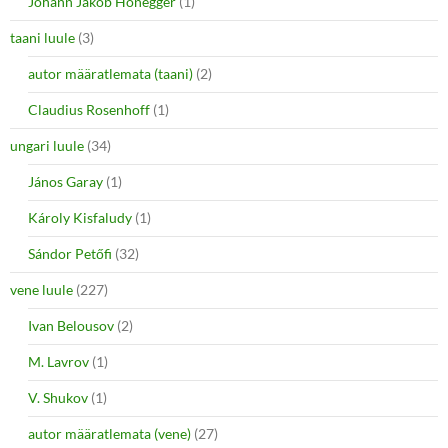
Johann Jakob Honegger
(1)
taani luule
(3)
autor määratlemata (taani)
(2)
Claudius Rosenhoff
(1)
ungari luule
(34)
János Garay
(1)
Károly Kisfaludy
(1)
Sándor Petőfi
(32)
vene luule
(227)
Ivan Belousov
(2)
M. Lavrov
(1)
V. Shukov
(1)
autor määratlemata (vene)
(27)