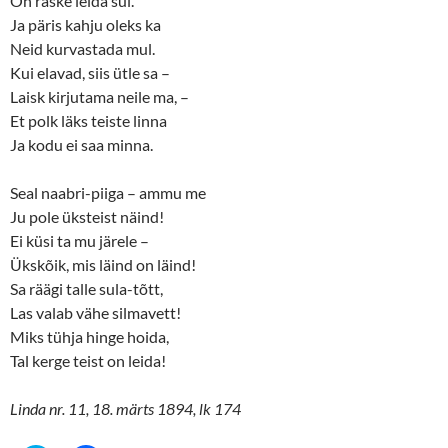
On raske leida sul.
Ja päris kahju oleks ka
Neid kurvastada mul.
Kui elavad, siis ütle sa –
Laisk kirjutama neile ma, ­–
Et polk läks teiste linna
Ja kodu ei saa minna.
Seal naabri-piiga – ammu me
Ju pole üksteist näind!
Ei küsi ta mu järele –
Ükskõik, mis läind on läind!
Sa räägi talle sula-tõtt,
Las valab vähe silmavett!
Miks tühja hinge hoida,
Tal kerge teist on leida!
Linda nr. 11, 18. märts 1894, lk 174