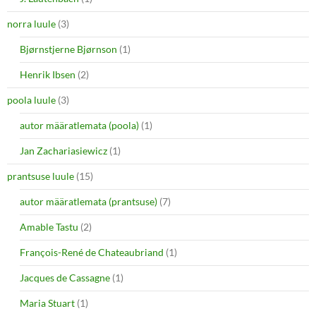
norra luule
(3)
Bjørnstjerne Bjørnson
(1)
Henrik Ibsen
(2)
poola luule
(3)
autor määratlemata (poola)
(1)
Jan Zachariasiewicz
(1)
prantsuse luule
(15)
autor määratlemata (prantsuse)
(7)
Amable Tastu
(2)
François-René de Chateaubriand
(1)
Jacques de Cassagne
(1)
Maria Stuart
(1)