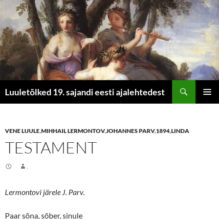
Otsi
Luuletõlked 19. sajandi eesti ajalehtedest
LIIGU
PEAME
SISU
JUURDE
VENE LUULE
,
MIHHAIL LERMONTOV
,
JOHANNES PARV
,
1894
,
LINDA
TESTAMENT
.
Lermontovi järele J. Parv.
Paar sõna, sõber, sinule