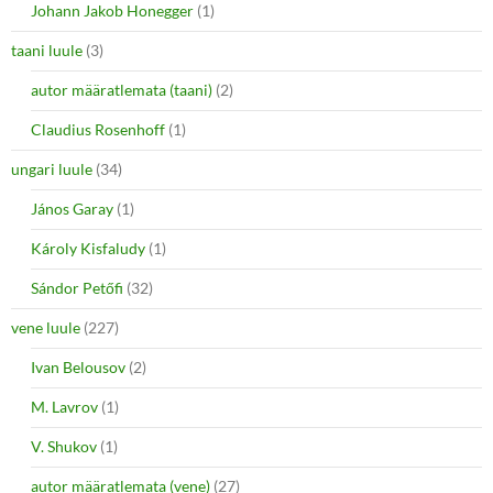
Johann Jakob Honegger
(1)
taani luule
(3)
autor määratlemata (taani)
(2)
Claudius Rosenhoff
(1)
ungari luule
(34)
János Garay
(1)
Károly Kisfaludy
(1)
Sándor Petőfi
(32)
vene luule
(227)
Ivan Belousov
(2)
M. Lavrov
(1)
V. Shukov
(1)
autor määratlemata (vene)
(27)