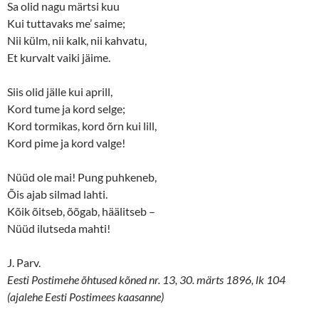
Sa olid nagu märtsi kuu
Kui tuttavaks me’ saime;
Nii külm, nii kalk, nii kahvatu,
Et kurvalt vaiki jäime.
Siis olid jälle kui aprill,
Kord tume ja kord selge;
Kord tormikas, kord õrn kui lill,
Kord pime ja kord valge!
Nüüd ole mai! Pung puhkeneb,
Õis ajab silmad lahti.
Kõik õitseb, õõgab, häälitseb –
Nüüd ilutseda mahti!
J. Parv.
Eesti Postimehe õhtused kõned nr. 13, 30. märts 1896, lk 104
(ajalehe Eesti Postimees kaasanne)