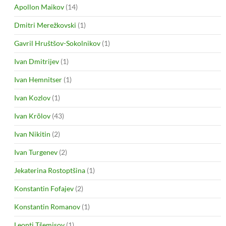
Apollon Maikov
(14)
Dmitri Merežkovski
(1)
Gavril Hruštšov-Sokolnikov
(1)
Ivan Dmitrijev
(1)
Ivan Hemnitser
(1)
Ivan Kozlov
(1)
Ivan Krõlov
(43)
Ivan Nikitin
(2)
Ivan Turgenev
(2)
Jekaterina Rostoptšina
(1)
Konstantin Fofajev
(2)
Konstantin Romanov
(1)
Leonti Tšemisov
(1)