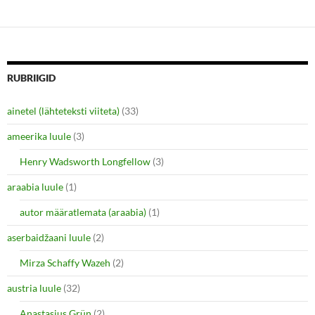
n
i
d
n
o
d
w
o
)
w
)
RUBRIIGID
ainetel (lähteteksti viiteta)
(33)
ameerika luule
(3)
Henry Wadsworth Longfellow
(3)
araabia luule
(1)
autor määratlemata (araabia)
(1)
aserbaidžaani luule
(2)
Mirza Schaffy Wazeh
(2)
austria luule
(32)
Anastasius Grün
(2)