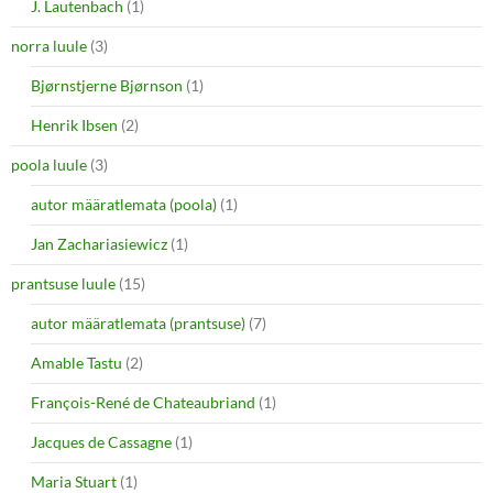
J. Lautenbach
(1)
norra luule
(3)
Bjørnstjerne Bjørnson
(1)
Henrik Ibsen
(2)
poola luule
(3)
autor määratlemata (poola)
(1)
Jan Zachariasiewicz
(1)
prantsuse luule
(15)
autor määratlemata (prantsuse)
(7)
Amable Tastu
(2)
François-René de Chateaubriand
(1)
Jacques de Cassagne
(1)
Maria Stuart
(1)