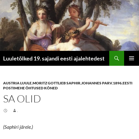
Otsi
Luuletõlked 19. sajandi eesti ajalehtedest
LIIGU
PEAME
SISU
JUURDE
AUSTRIA LUULE
,
MORITZ GOTTLIEB SAPHIR
,
JOHANNES PARV
,
1896
,
EESTI
POSTIMEHE ÕHTUSED KÕNED
SA OLID
.
(Saphiri järele.)