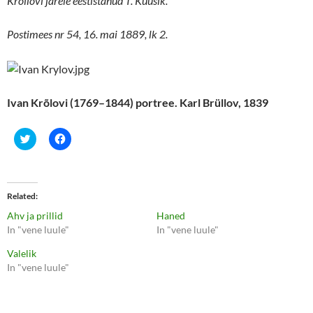
Krõilovi järele eestistanud T. Kuusik.
Postimees nr 54, 16. mai 1889, lk 2.
Ivan Krõlovi (1769–1844) portree. Karl Brüllov, 1839
C
C
l
l
i
i
c
c
k
k
t
t
o
o
Related
s
s
h
h
Ahv ja prillid
Haned
a
a
r
r
In "vene luule"
In "vene luule"
e
e
o
o
Valelik
n
n
T
F
In "vene luule"
w
a
i
c
t
e
t
b
e
o