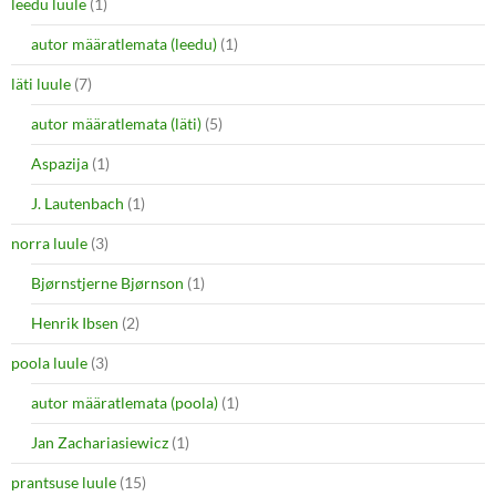
leedu luule
(1)
autor määratlemata (leedu)
(1)
läti luule
(7)
autor määratlemata (läti)
(5)
Aspazija
(1)
J. Lautenbach
(1)
norra luule
(3)
Bjørnstjerne Bjørnson
(1)
Henrik Ibsen
(2)
poola luule
(3)
autor määratlemata (poola)
(1)
Jan Zachariasiewicz
(1)
prantsuse luule
(15)