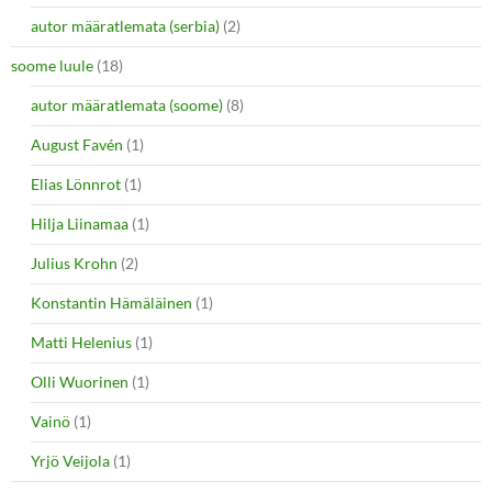
autor määratlemata (serbia)
(2)
soome luule
(18)
autor määratlemata (soome)
(8)
August Favén
(1)
Elias Lönnrot
(1)
Hilja Liinamaa
(1)
Julius Krohn
(2)
Konstantin Hämäläinen
(1)
Matti Helenius
(1)
Olli Wuorinen
(1)
Vainö
(1)
Yrjö Veijola
(1)