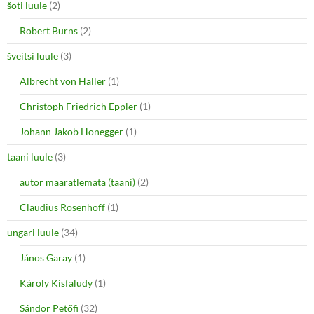
šoti luule
(2)
Robert Burns
(2)
šveitsi luule
(3)
Albrecht von Haller
(1)
Christoph Friedrich Eppler
(1)
Johann Jakob Honegger
(1)
taani luule
(3)
autor määratlemata (taani)
(2)
Claudius Rosenhoff
(1)
ungari luule
(34)
János Garay
(1)
Károly Kisfaludy
(1)
Sándor Petőfi
(32)