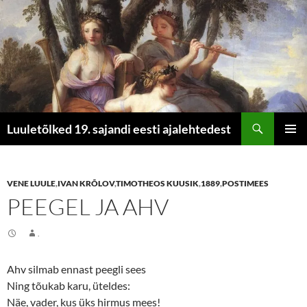
Otsi
Luuletõlked 19. sajandi eesti ajalehtedest
LIIGU
PEAME
SISU
JUURDE
VENE LUULE
,
IVAN KRÕLOV
,
TIMOTHEOS KUUSIK
,
1889
,
POSTIMEES
PEEGEL JA AHV
.
Ahv silmab ennast peegli sees
Ning tõukab karu, üteldes:
Näe, vader, kus üks hirmus mees!