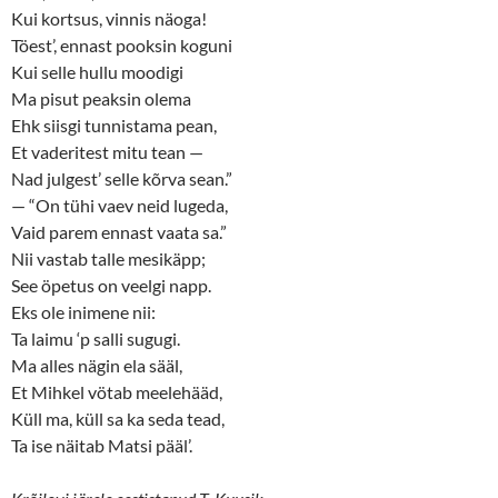
Kui kortsus, vinnis näoga!
Töest’, ennast pooksin koguni
Kui selle hullu moodigi
Ma pisut peaksin olema
Ehk siisgi tunnistama pean,
Et vaderitest mitu tean —
Nad julgest’ selle kõrva sean.”
— “On tühi vaev neid lugeda,
Vaid parem ennast vaata sa.”
Nii vastab talle mesikäpp;
See öpetus on veelgi napp.
Eks ole inimene nii:
Ta laimu ‘p salli sugugi.
Ma alles nägin ela sääl,
Et Mihkel vötab meelehääd,
Küll ma, küll sa ka seda tead,
Ta ise näitab Matsi pääl’.