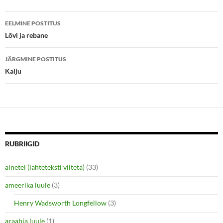
r
o
(
k
Postituste
O
(
p
O
EELMINE POSTITUS
e
p
töölaud
Lõvi ja rebane
n
e
s
n
i
s
n
i
JÄRGMINE POSTITUS
n
n
e
n
Kalju
w
e
w
w
i
w
n
i
d
n
o
d
w
o
)
w
)
RUBRIIGID
ainetel (lähteteksti viiteta)
(33)
ameerika luule
(3)
Henry Wadsworth Longfellow
(3)
araabia luule
(1)