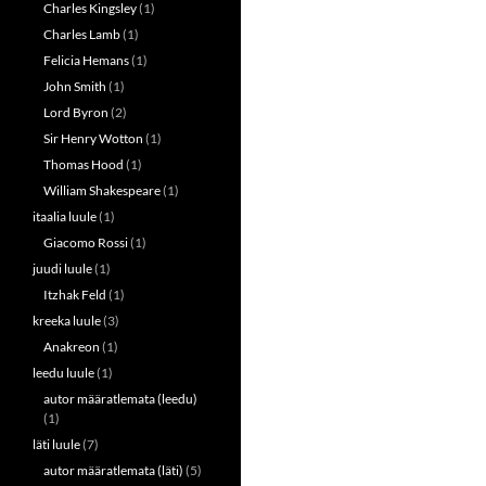
Charles Kingsley
(1)
Charles Lamb
(1)
Felicia Hemans
(1)
John Smith
(1)
Lord Byron
(2)
Sir Henry Wotton
(1)
Thomas Hood
(1)
William Shakespeare
(1)
itaalia luule
(1)
Giacomo Rossi
(1)
juudi luule
(1)
Itzhak Feld
(1)
kreeka luule
(3)
Anakreon
(1)
leedu luule
(1)
autor määratlemata (leedu)
(1)
läti luule
(7)
autor määratlemata (läti)
(5)