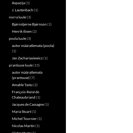
Aspazija
(1)
J. Lautenbach
(1)
norra luule
(3)
Bjørnstjerne Bjørnson
(1)
Henrik Ibsen
(2)
poola luule
(3)
autor määratlemata (poola)
(1)
Jan Zachariasiewicz
(1)
prantsuse luule
(15)
autor määratlemata
(prantsuse)
(7)
Amable Tastu
(2)
François-René de
Chateaubriand
(1)
Jacques de Cassagne
(1)
Maria Stuart
(1)
Michel Tournier
(1)
Nicolas Martin
(1)
Victor Hugo
(1)