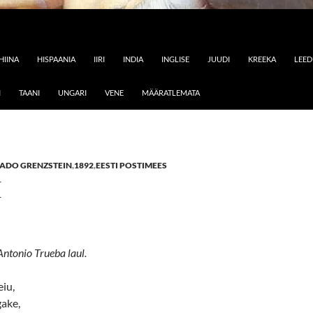
HIINA
HISPAANIA
IIRI
INDIA
INGLISE
JUUDI
KREEKA
LEE
I
TAANI
UNGARI
VENE
MÄÄRATLEMATA
ADO GRENZSTEIN
,
1892
,
EESTI POSTIMEES
E
Antonio Trueba laul.
eiu,
ake,