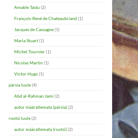
Amable Tastu
(2)
François-René de Chateaubriand
(1)
Jacques de Cassagne
(1)
Maria Stuart
(1)
Michel Tournier
(1)
Nicolas Martin
(1)
Victor Hugo
(1)
pärsia luule
(4)
Abd al-Rahman Jami
(2)
autor määratlemata (pärsia)
(2)
rootsi luule
(2)
autor määratlemata (rootsi)
(2)