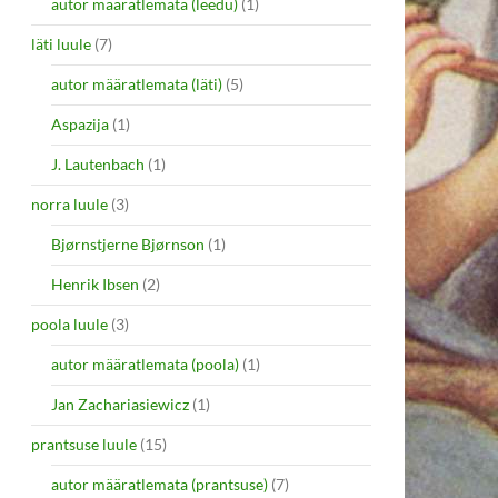
autor määratlemata (leedu)
(1)
läti luule
(7)
autor määratlemata (läti)
(5)
Aspazija
(1)
J. Lautenbach
(1)
norra luule
(3)
Bjørnstjerne Bjørnson
(1)
Henrik Ibsen
(2)
poola luule
(3)
autor määratlemata (poola)
(1)
Jan Zachariasiewicz
(1)
prantsuse luule
(15)
autor määratlemata (prantsuse)
(7)