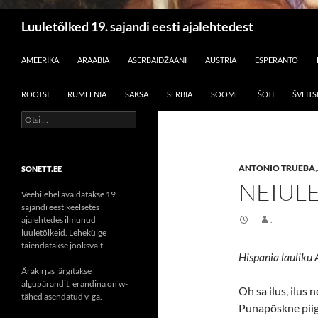
Otsi
Luuletõlked 19. sajandi eesti ajalehtedest
LIIGU SISU JUURDE
AMEERIKA
ARAABIA
ASERBAIDŽAANI
AUSTRIA
ESPERANTO
ROOTSI
RUMEENIA
SAKSA
SERBIA
SOOME
ŠOTI
ŠVEITS
Otsi:
ANTONIO TRUEBA
,
SONETT.EE
NEIUL
Veebilehel avaldatakse 19.
sajandi eestikeelsetes
ajalehtedes ilmunud
.
luuletõlkeid. Lehekülge
täiendatakse jooksvalt.
Hispania lauliku 
Ärakirjas järgitakse
algupärandit, erandina on w-
Oh sa ilus, ilus n
tähed asendatud v-ga.
Punapõskne piig