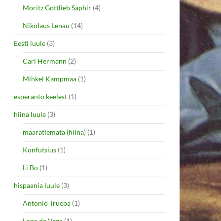
Moritz Gottlieb Saphir
(4)
Nikolaus Lenau
(14)
Eesti luule
(3)
Carl Hermann
(2)
Mihkel Kampmaa
(1)
esperanto keelest
(1)
hiina luule
(3)
määratlemata (hiina)
(1)
Konfutsius
(1)
Li Bo
(1)
hispaania luule
(3)
Antonio Trueba
(1)
Lope de Vega
(1)