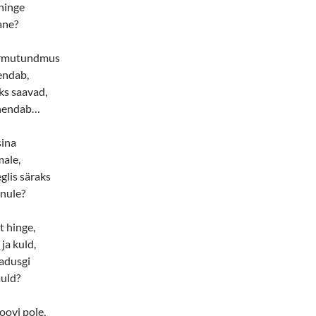
 hinge
ane?
 armutundmus
endab,
ks saavad,
ühendab…
sina
male,
glis säraks
inule?
t hinge,
ja kuld,
badusgi
muld?
oovi pole,