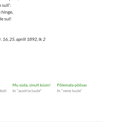
 sull’:
 hinge,
e sul!
. 16, 25. aprill 1892, lk 2
Mu süda, sinult küsin!
Põlemata põõsas
eksti
In "austria luule"
In "vene luule"
e