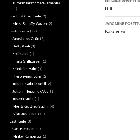
EELMINE POSTITUS
autor määratlemata (araabia)
(
k
töölaud
O
(
Lilli
(1)
p
O
e
p
aserbaidžaani luule
(2)
n
e
Mirza Schaffy Wazeh
(2)
JÄRGMINE POSTIT
s
n
i
s
Kaks pilve
austria luule
(32)
n
i
n
n
Anastasius Grün
(2)
e
n
w
e
Betty Paoli
(3)
w
w
i
w
Emil Claar
(1)
n
i
d
n
Franz Grillparzer
(1)
o
d
w
o
Friedrich Halm
(1)
)
w
Hieronymus Lorm
(2)
)
Johann Gabriel Seidl
(2)
Johann Nepomuk Vogl
(1)
Joseph Mohr
(1)
Moritz Gottlieb Saphir
(4)
Nikolaus Lenau
(14)
Eesti luule
(3)
Carl Hermann
(2)
Mihkel Kampmaa
(1)