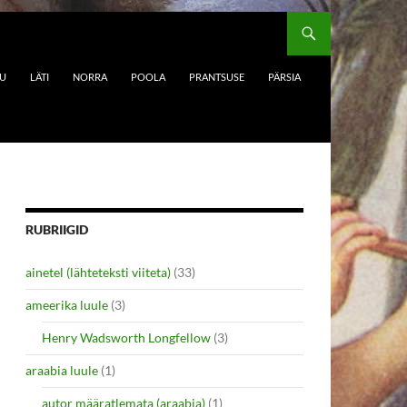
DU
LÄTI
NORRA
POOLA
PRANTSUSE
PÄRSIA
RUBRIIGID
ainetel (lähteteksti viiteta)
(33)
ameerika luule
(3)
Henry Wadsworth Longfellow
(3)
araabia luule
(1)
autor määratlemata (araabia)
(1)