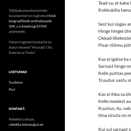
Tead sa, et kahe
Kokkukõla taev
Tõlkijate pseudonüümide
tuvastamisel on tuginetud
Eesti
biograafilisele andmebaasile
Sest kui sügav
ISIK
ja
e-kataloogi ESTER
Hinge hingel üh
andmetele.
Okkad lillekeste
Päises fragment Eustache Le
Pisar rõõmu p
Sueuri teosest “Muusad: Clio,
Euterpe ja Thalia”.
Kas ei igatse ka 
Sarnast hinge o
LOETUMAD
Kelle puhtas pee
Truudus vastu s
Tuvikene
Puri
Kas ei ihka sa üh
Kelle meelest au 
Kuulsus, ilu, va
KONTAKT:
Ilma sinuta on 
Rebekka Lotman,
rebekka.lotman@ut.ee
Kui sul sarnast s