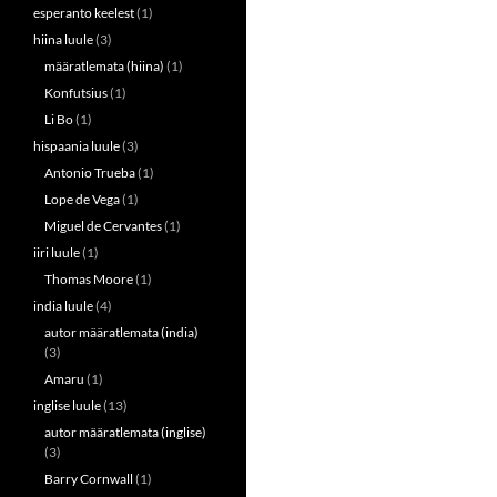
esperanto keelest
(1)
hiina luule
(3)
määratlemata (hiina)
(1)
Konfutsius
(1)
Li Bo
(1)
hispaania luule
(3)
Antonio Trueba
(1)
Lope de Vega
(1)
Miguel de Cervantes
(1)
iiri luule
(1)
Thomas Moore
(1)
india luule
(4)
autor määratlemata (india)
(3)
Amaru
(1)
inglise luule
(13)
autor määratlemata (inglise)
(3)
Barry Cornwall
(1)