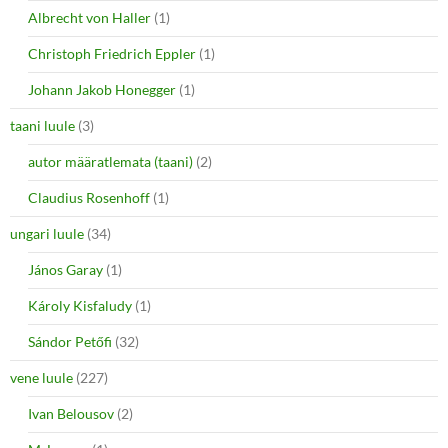
Albrecht von Haller
(1)
Christoph Friedrich Eppler
(1)
Johann Jakob Honegger
(1)
taani luule
(3)
autor määratlemata (taani)
(2)
Claudius Rosenhoff
(1)
ungari luule
(34)
János Garay
(1)
Károly Kisfaludy
(1)
Sándor Petőfi
(32)
vene luule
(227)
Ivan Belousov
(2)