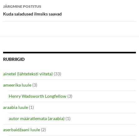
i
s
n
i
JÄRGMINE POSTITUS
n
n
e
n
Kuda saladused ilmsiks saavad
w
e
w
w
i
w
n
i
d
n
o
d
w
o
)
w
)
RUBRIIGID
ainetel (lähteteksti viiteta)
(33)
ameerika luule
(3)
Henry Wadsworth Longfellow
(3)
araabia luule
(1)
autor määratlemata (araabia)
(1)
aserbaidžaani luule
(2)