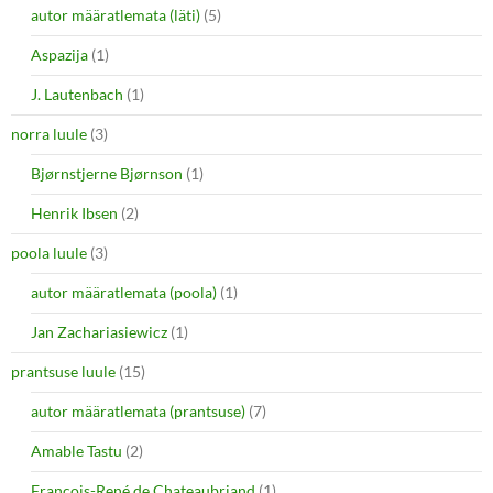
autor määratlemata (läti)
(5)
Aspazija
(1)
J. Lautenbach
(1)
norra luule
(3)
Bjørnstjerne Bjørnson
(1)
Henrik Ibsen
(2)
poola luule
(3)
autor määratlemata (poola)
(1)
Jan Zachariasiewicz
(1)
prantsuse luule
(15)
autor määratlemata (prantsuse)
(7)
Amable Tastu
(2)
François-René de Chateaubriand
(1)