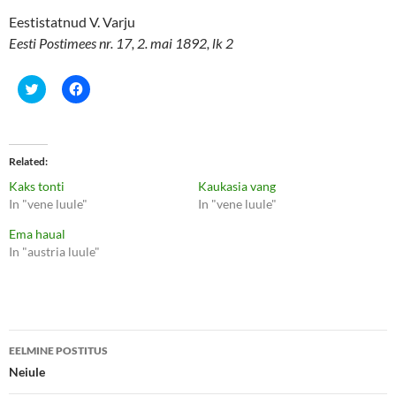
Eestistatnud V. Varju
Eesti Postimees nr. 17, 2. mai 1892, lk 2
C
C
l
l
i
i
c
c
k
k
t
t
o
o
Related
s
s
h
h
Kaks tonti
Kaukasia vang
a
a
r
r
In "vene luule"
In "vene luule"
e
e
o
o
Ema haual
n
n
T
F
In "austria luule"
w
a
i
c
t
e
t
b
e
o
r
o
(
k
Postituste
O
(
p
O
EELMINE POSTITUS
e
p
töölaud
Neiule
n
e
s
n