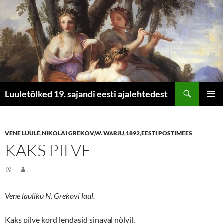
Otsi
Luuletõlked 19. sajandi eesti ajalehtedest
LIIGU
PEAME
SISU
JUURDE
VENE LUULE
,
NIKOLAI GREKOV
,
W. WARJU
,
1892
,
EESTI POSTIMEES
KAKS PILVE
.
Vene lauliku N. Grekovi laul.
Kaks pilve kord lendasid sinaval nõlvil,