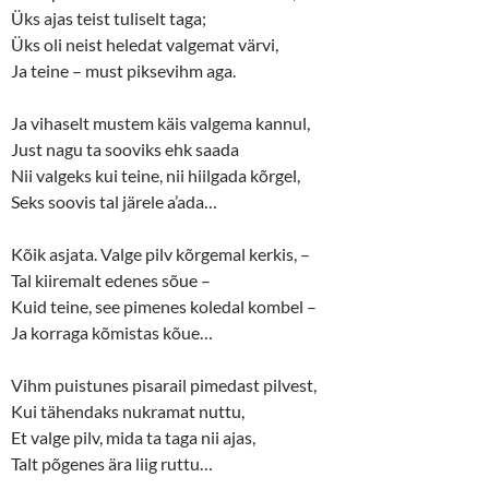
Üks ajas teist tuliselt taga;
Üks oli neist heledat valgemat värvi,
Ja teine – must piksevihm aga.
Ja vihaselt mustem käis valgema kannul,
Just nagu ta sooviks ehk saada
Nii valgeks kui teine, nii hiilgada kõrgel,
Seks soovis tal järele a’ada…
Kõik asjata. Valge pilv kõrgemal kerkis, –
Tal kiiremalt edenes sõue –
Kuid teine, see pimenes koledal kombel –
Ja korraga kõmistas kõue…
Vihm puistunes pisarail pimedast pilvest,
Kui tähendaks nukramat nuttu,
Et valge pilv, mida ta taga nii ajas,
Talt põgenes ära liig ruttu…