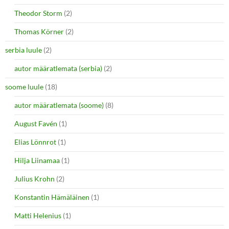
Theodor Storm
(2)
Thomas Körner
(2)
serbia luule
(2)
autor määratlemata (serbia)
(2)
soome luule
(18)
autor määratlemata (soome)
(8)
August Favén
(1)
Elias Lönnrot
(1)
Hilja Liinamaa
(1)
Julius Krohn
(2)
Konstantin Hämäläinen
(1)
Matti Helenius
(1)