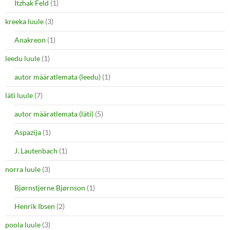
Itzhak Feld
(1)
kreeka luule
(3)
Anakreon
(1)
leedu luule
(1)
autor määratlemata (leedu)
(1)
läti luule
(7)
autor määratlemata (läti)
(5)
Aspazija
(1)
J. Lautenbach
(1)
norra luule
(3)
Bjørnstjerne Bjørnson
(1)
Henrik Ibsen
(2)
poola luule
(3)