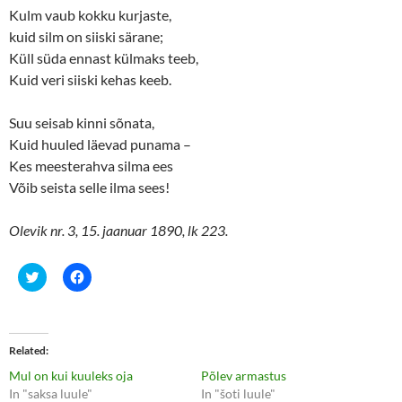
Kulm vaub kokku kurjaste,
kuid silm on siiski särane;
Küll süda ennast külmaks teeb,
Kuid veri siiski kehas keeb.
Suu seisab kinni sõnata,
Kuid huuled läevad punama –
Kes meesterahva silma ees
Võib seista selle ilma sees!
Olevik nr. 3, 15. jaanuar 1890, lk 223.
C
C
l
l
i
i
c
c
k
k
t
t
o
o
Related
s
s
h
h
Mul on kui kuuleks oja
Põlev armastus
a
a
r
r
In "saksa luule"
In "šoti luule"