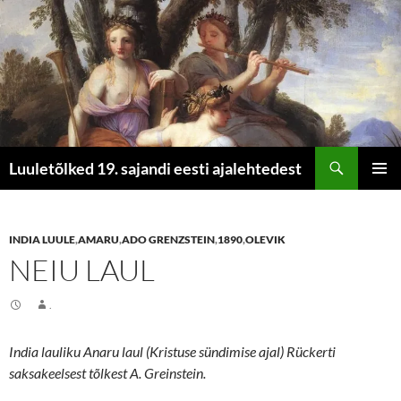
Otsi
Luuletõlked 19. sajandi eesti ajalehtedest
LIIGU
PEAME
SISU
JUURDE
INDIA LUULE
,
AMARU
,
ADO GRENZSTEIN
,
1890
,
OLEVIK
NEIU LAUL
.
India lauliku Anaru laul (Kristuse sündimise ajal) Rückerti
saksakeelsest tõlkest A. Greinstein.