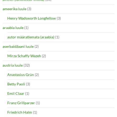
ameerika luule
(3)
Henry Wadsworth Longfellow
(3)
araabia luule
(1)
autor määratlemata (araabia)
(1)
aserbaidžaani luule
(2)
Mirza Schaffy Wazeh
(2)
austria luule
(32)
Anastasius Grün
(2)
Betty Paoli
(3)
Emil Claar
(1)
Franz Grillparzer
(1)
Friedrich Halm
(1)