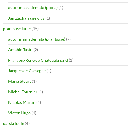
autor määratlemata (poola)
(1)
Jan Zachariasiewicz
(1)
prantsuse luule
(15)
autor määratlemata (prantsuse)
(7)
Amable Tastu
(2)
François-René de Chateaubriand
(1)
Jacques de Cassagne
(1)
Maria Stuart
(1)
Michel Tournier
(1)
Nicolas Martin
(1)
Victor Hugo
(1)
pärsia luule
(4)