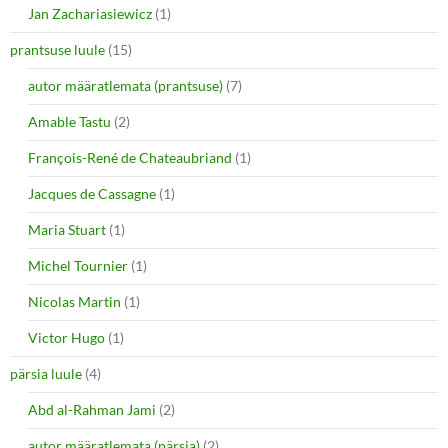
Jan Zachariasiewicz
(1)
prantsuse luule
(15)
autor määratlemata (prantsuse)
(7)
Amable Tastu
(2)
François-René de Chateaubriand
(1)
Jacques de Cassagne
(1)
Maria Stuart
(1)
Michel Tournier
(1)
Nicolas Martin
(1)
Victor Hugo
(1)
pärsia luule
(4)
Abd al-Rahman Jami
(2)
autor määratlemata (pärsia)
(2)