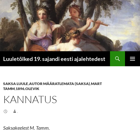
Otsi
Luuletõlked 19. sajandi eesti ajalehtedest
LIIGU
PEAME
SISU
JUURDE
SAKSA LUULE
,
AUTOR MÄÄRATLEMATA (SAKSA)
,
MART
TAMM
,
1896
,
OLEVIK
KANNATUS
.
Saksakeelest M. Tamm.