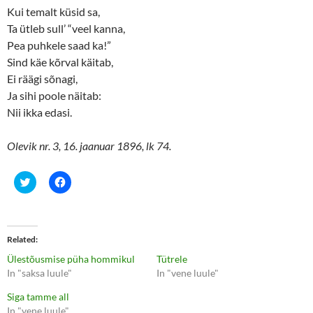
Kui temalt küsid sa,
Ta ütleb sull’ “veel kanna,
Pea puhkele saad ka!”
Sind käe kõrval käitab,
Ei räägi sõnagi,
Ja sihi poole näitab:
Nii ikka edasi.
Olevik nr. 3, 16. jaanuar 1896, lk 74.
C
C
l
l
i
i
c
c
k
k
t
t
o
o
Related
s
s
h
h
Ülestõusmise püha hommikul
Tütrele
a
a
r
r
In "saksa luule"
In "vene luule"
e
e
o
o
Siga tamme all
n
n
T
F
In "vene luule"