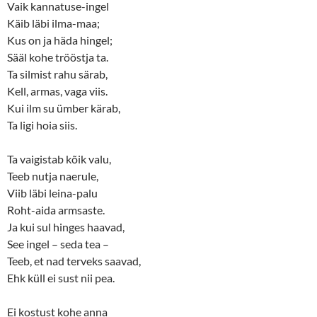
Vaik kannatuse-ingel
Käib läbi ilma-maa;
Kus on ja häda hingel;
Sääl kohe trööstja ta.
Ta silmist rahu särab,
Kell, armas, vaga viis.
Kui ilm su ümber kärab,
Ta ligi hoia siis.
Ta vaigistab kõik valu,
Teeb nutja naerule,
Viib läbi leina-palu
Roht-aida armsaste.
Ja kui sul hinges haavad,
See ingel – seda tea –
Teeb, et nad terveks saavad,
Ehk küll ei sust nii pea.
Ei kostust kohe anna