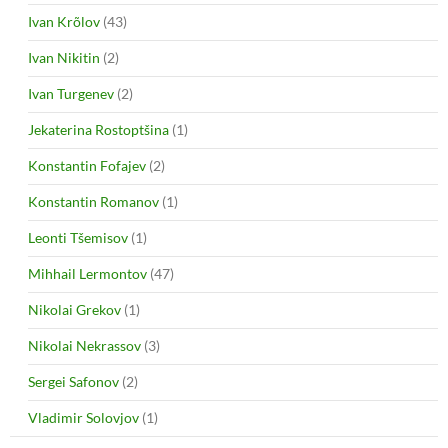
Ivan Krõlov
(43)
Ivan Nikitin
(2)
Ivan Turgenev
(2)
Jekaterina Rostoptšina
(1)
Konstantin Fofajev
(2)
Konstantin Romanov
(1)
Leonti Tšemisov
(1)
Mihhail Lermontov
(47)
Nikolai Grekov
(1)
Nikolai Nekrassov
(3)
Sergei Safonov
(2)
Vladimir Solovjov
(1)