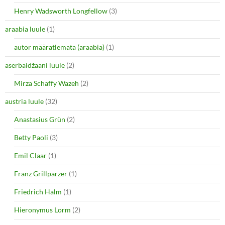
Henry Wadsworth Longfellow
(3)
araabia luule
(1)
autor määratlemata (araabia)
(1)
aserbaidžaani luule
(2)
Mirza Schaffy Wazeh
(2)
austria luule
(32)
Anastasius Grün
(2)
Betty Paoli
(3)
Emil Claar
(1)
Franz Grillparzer
(1)
Friedrich Halm
(1)
Hieronymus Lorm
(2)