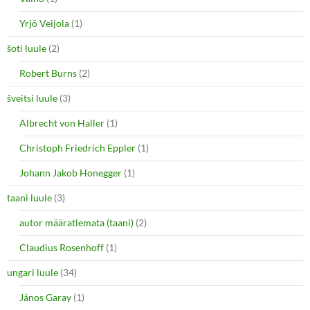
Yrjö Veijola
(1)
šoti luule
(2)
Robert Burns
(2)
šveitsi luule
(3)
Albrecht von Haller
(1)
Christoph Friedrich Eppler
(1)
Johann Jakob Honegger
(1)
taani luule
(3)
autor määratlemata (taani)
(2)
Claudius Rosenhoff
(1)
ungari luule
(34)
János Garay
(1)