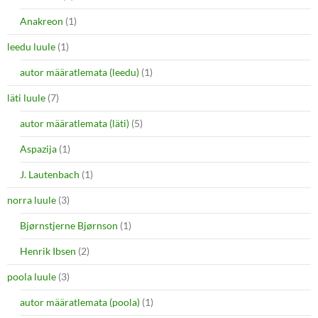
Anakreon
(1)
leedu luule
(1)
autor määratlemata (leedu)
(1)
läti luule
(7)
autor määratlemata (läti)
(5)
Aspazija
(1)
J. Lautenbach
(1)
norra luule
(3)
Bjørnstjerne Bjørnson
(1)
Henrik Ibsen
(2)
poola luule
(3)
autor määratlemata (poola)
(1)