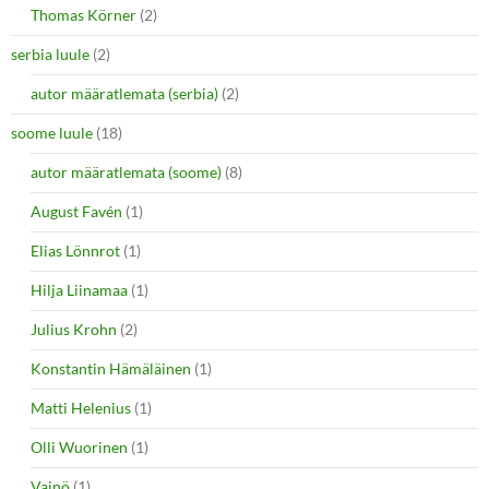
Thomas Körner
(2)
serbia luule
(2)
autor määratlemata (serbia)
(2)
soome luule
(18)
autor määratlemata (soome)
(8)
August Favén
(1)
Elias Lönnrot
(1)
Hilja Liinamaa
(1)
Julius Krohn
(2)
Konstantin Hämäläinen
(1)
Matti Helenius
(1)
Olli Wuorinen
(1)
Vainö
(1)