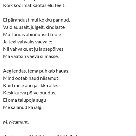
Kõik koormat kaotas elu teelt.
Ei pärandust mul kokku pannud,
Vaid auusalt, julgelt, kindlaste
Mull andis abinõuusid tööle
Ja tegi vahvaks vaevale;
Nii vahvaks, et ju lapsepõlves
Ma vaatsin vaeva silmasse.
Aeg lendas, tema puhkab hauas,
Mind ootab haud niisamuti,
Kuid meie auu jäi ikka alles
Kesk kurva põlve puudus,
Ei oma talupoja sugu
Me salanud ka ialgi.
M. Neumann.