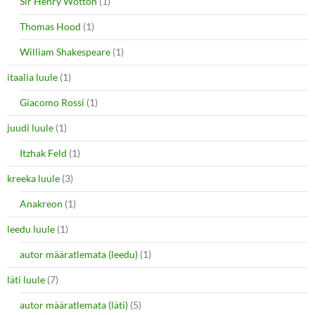
Sir Henry Wotton
(1)
Thomas Hood
(1)
William Shakespeare
(1)
itaalia luule
(1)
Giacomo Rossi
(1)
juudi luule
(1)
Itzhak Feld
(1)
kreeka luule
(3)
Anakreon
(1)
leedu luule
(1)
autor määratlemata (leedu)
(1)
läti luule
(7)
autor määratlemata (läti)
(5)