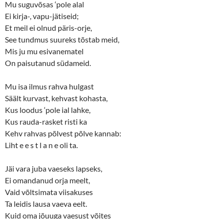
Mu suguvõsas ‘pole alal
Ei kirja-, vapu-jätiseid;
Et meil ei olnud päris-orje,
See tundmus suureks tõstab meid,
Mis ju mu esivanematel
On paisutanud südameid.
Mu isa ilmus rahva hulgast
Säält kurvast, kehvast kohasta,
Kus loodus ‘pole ial lahke,
Kus rauda-rasket risti ka
Kehv rahvas põlvest põlve kannab:
Liht e e s t l a n e oli ta.
Jäi vara juba vaeseks lapseks,
Ei omandanud orja meelt,
Vaid võltsimata viisakuses
Ta leidis lausa vaeva eelt.
Kuid oma jõuuga vaesust võites