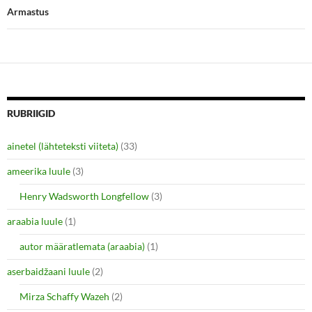
w
e
Armastus
w
w
i
w
n
i
d
n
o
d
w
o
)
w
)
RUBRIIGID
ainetel (lähteteksti viiteta)
(33)
ameerika luule
(3)
Henry Wadsworth Longfellow
(3)
araabia luule
(1)
autor määratlemata (araabia)
(1)
aserbaidžaani luule
(2)
Mirza Schaffy Wazeh
(2)