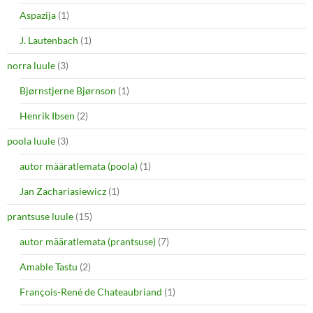
Aspazija
(1)
J. Lautenbach
(1)
norra luule
(3)
Bjørnstjerne Bjørnson
(1)
Henrik Ibsen
(2)
poola luule
(3)
autor määratlemata (poola)
(1)
Jan Zachariasiewicz
(1)
prantsuse luule
(15)
autor määratlemata (prantsuse)
(7)
Amable Tastu
(2)
François-René de Chateaubriand
(1)