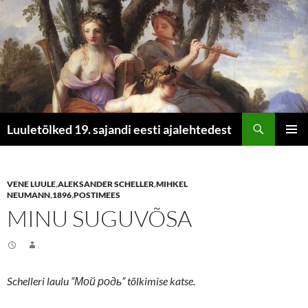
Otsi
Luuletõlked 19. sajandi eesti ajalehtedest
LIIGU
PEAME
SISU
JUURDE
VENE LUULE
,
ALEKSANDER SCHELLER
,
MIHKEL
NEUMANN
,
1896
,
POSTIMEES
MINU SUGUVÕSA
.
Schelleri laulu “Мой родь” tõlkimise katse.