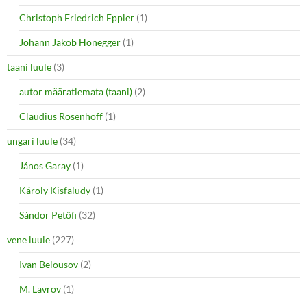
Christoph Friedrich Eppler
(1)
Johann Jakob Honegger
(1)
taani luule
(3)
autor määratlemata (taani)
(2)
Claudius Rosenhoff
(1)
ungari luule
(34)
János Garay
(1)
Károly Kisfaludy
(1)
Sándor Petőfi
(32)
vene luule
(227)
Ivan Belousov
(2)
M. Lavrov
(1)