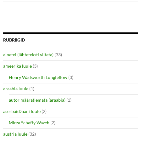
w
w
i
w
n
i
d
n
o
d
w
o
)
w
)
RUBRIIGID
ainetel (lähteteksti viiteta)
(33)
ameerika luule
(3)
Henry Wadsworth Longfellow
(3)
araabia luule
(1)
autor määratlemata (araabia)
(1)
aserbaidžaani luule
(2)
Mirza Schaffy Wazeh
(2)
austria luule
(32)