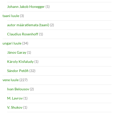
Johann Jakob Honegger
(1)
taani luule
(3)
autor määratlemata (taani)
(2)
Claudius Rosenhoff
(1)
ungari luule
(34)
János Garay
(1)
Károly Kisfaludy
(1)
Sándor Petőfi
(32)
vene luule
(227)
Ivan Belousov
(2)
M. Lavrov
(1)
V. Shukov
(1)