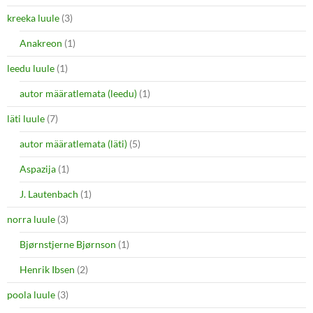
kreeka luule
(3)
Anakreon
(1)
leedu luule
(1)
autor määratlemata (leedu)
(1)
läti luule
(7)
autor määratlemata (läti)
(5)
Aspazija
(1)
J. Lautenbach
(1)
norra luule
(3)
Bjørnstjerne Bjørnson
(1)
Henrik Ibsen
(2)
poola luule
(3)