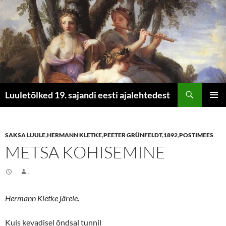
Otsi
Luuletõlked 19. sajandi eesti ajalehtedest
LIIGU
PEAME
SISU
JUURDE
SAKSA LUULE
,
HERMANN KLETKE
,
PEETER GRÜNFELDT
,
1892
,
POSTIMEES
METSA KOHISEMINE
.
Hermann Kletke järele.
Kuis kevadisel õndsal tunnil