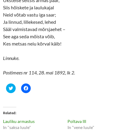
Üksteise seltsis armas paar,
Siis hõiskete ja laulukajal
Neid võtab vastu iga saar;
Ja linnud, lillekesed, lehed
Sääl valmistavad mõrsjaehet –
See aga seda mõista võib,
Kes metsas neiu kõrval käib!
Linnuke.
Postimees nr 114, 28. mai 1892, lk 2.
C
C
l
l
i
i
c
c
k
k
t
t
o
o
Related
s
s
h
h
Lauliku armastus
Poltava III
a
a
r
r
In "saksa luule"
In "vene luule"
e
e
o
o