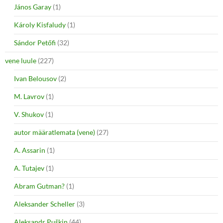
János Garay
(1)
Károly Kisfaludy
(1)
Sándor Petőfi
(32)
vene luule
(227)
Ivan Belousov
(2)
M. Lavrov
(1)
V. Shukov
(1)
autor määratlemata (vene)
(27)
A. Assarin
(1)
A. Tutajev
(1)
Abram Gutman?
(1)
Aleksander Scheller
(3)
Aleksandr Puškin
(44)