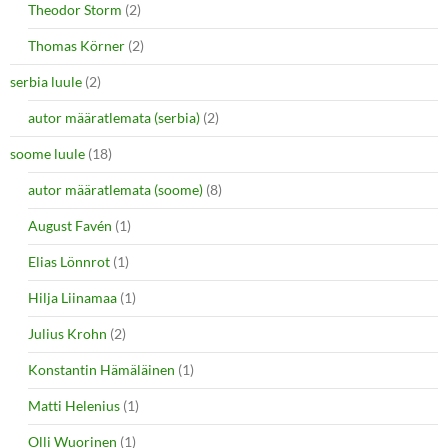
Theodor Storm
(2)
Thomas Körner
(2)
serbia luule
(2)
autor määratlemata (serbia)
(2)
soome luule
(18)
autor määratlemata (soome)
(8)
August Favén
(1)
Elias Lönnrot
(1)
Hilja Liinamaa
(1)
Julius Krohn
(2)
Konstantin Hämäläinen
(1)
Matti Helenius
(1)
Olli Wuorinen
(1)