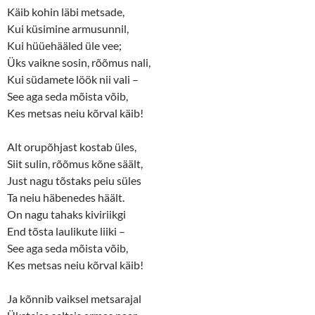
Käib kohin läbi metsade,
Kui küsimine armusunnil,
Kui hüüehääled üle vee;
Üks vaikne sosin, rõõmus nali,
Kui südamete löök nii vali –
See aga seda mõista võib,
Kes metsas neiu kõrval käib!
Alt orupõhjast kostab üles,
Siit sulin, rõõmus kõne säält,
Just nagu tõstaks peiu süles
Ta neiu häbenedes häält.
On nagu tahaks kiviriikgi
End tõsta laulikute liiki –
See aga seda mõista võib,
Kes metsas neiu kõrval käib!
Ja kõnnib vaiksel metsarajal