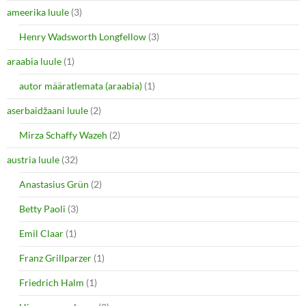
ameerika luule
(3)
Henry Wadsworth Longfellow
(3)
araabia luule
(1)
autor määratlemata (araabia)
(1)
aserbaidžaani luule
(2)
Mirza Schaffy Wazeh
(2)
austria luule
(32)
Anastasius Grün
(2)
Betty Paoli
(3)
Emil Claar
(1)
Franz Grillparzer
(1)
Friedrich Halm
(1)